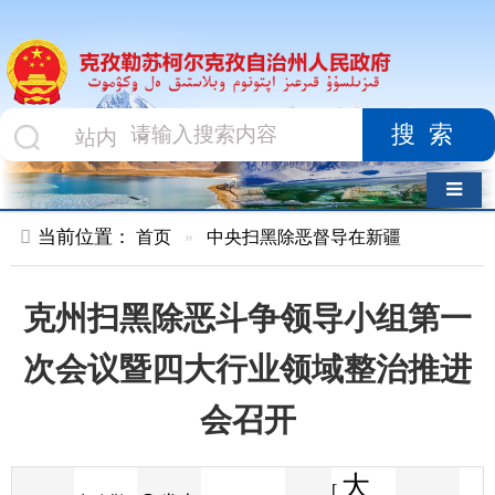
搜索
导航切换
当前位置：
首页
»
中央扫黑除恶督导在新疆
克州扫黑除恶斗争领导小组第一
次会议暨四大行业领域整治推进
会召开
大
[
发布
克孜勒
2021-10-14
11
来源
字体
阅读
中
12:23
88
苏日报
时间
小
]