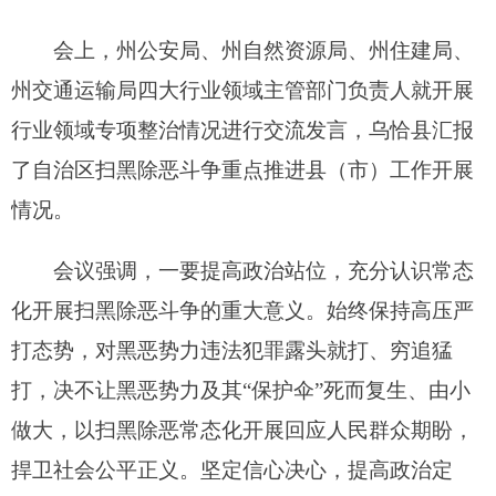
情况。
会议强调，一要提高政治站位，充分认识常态
化开展扫黑除恶斗争的重大意义。始终保持高压严
打态势，对黑恶势力违法犯罪露头就打、穷追猛
打，决不让黑恶势力及其“保护伞”死而复生、由小
做大，以扫黑除恶常态化开展回应人民群众期盼，
捍卫社会公平正义。坚定信心决心，提高政治定
力，增强“四个意识”、坚定“四个自信”、做到“两个
维护”，不断提高政治判断力、政治领悟力、政治执
行力。认清形势任务，提升鉴别能力，以有黑必
扫、除恶务尽的坚定决心和顽强定力，在打防并
举、标本兼治上下真功夫、细功夫，坚决不让任何
黑恶势力死灰复燃，不断增强人民群众的获得感、
幸福感、安全感。强化责任担当，增强工作动力，
聚焦突出问题、把握工作重点、细化完善措施，努