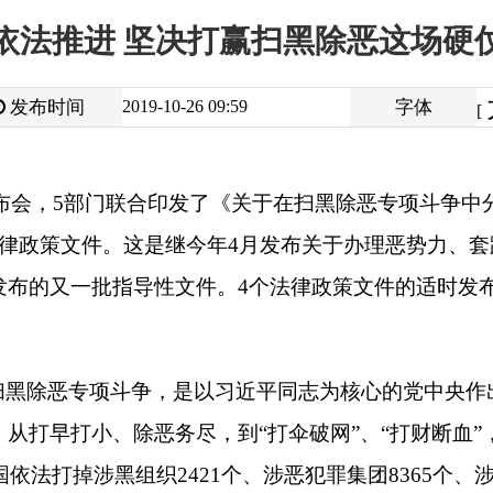
大
中
2019-10-26 09:59
字体
小
[
]
门联合印发了《关于在扫黑除恶专项斗争中分工负责、互相配合
件。这是继今年
4
月发布关于办理恶势力、套路贷、软暴力刑事案
批指导性文件。
4
个法律政策文件的适时发布，为接下来的扫黑除
专项斗争，是以习近平同志为核心的党中央作出的重大决策，事关
、除恶务尽，到“打伞破网”、“打财断血”，再到实现行业治理
涉黑组织
2421
个、涉恶犯罪集团
8365
个、涉恶犯罪团伙
29773
个
些历史遗留问题。比如，按照“黑恶积案清零、问题线索清零、涉
案等重点案件为契机，严格执行挂牌督办和领导包案制度。这一制
，塑造了公众的法治信仰。就在日前，“孙小果”案已开庭再审，
案督办组，推动大要案尽快取得突破，输送正义，将法治大厦的根