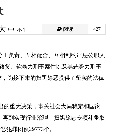
阅读
427
、互相制约严惩公职人
件以及黑恶势力刑事
恶提供了坚实的法律
社会大局稳定和国家
，扫黑除恶专项斗争取
。
黑犯罪零发生”的要
度安排，震慑了黑恶势
接下来，“湖南操场
基筑得更牢靠。