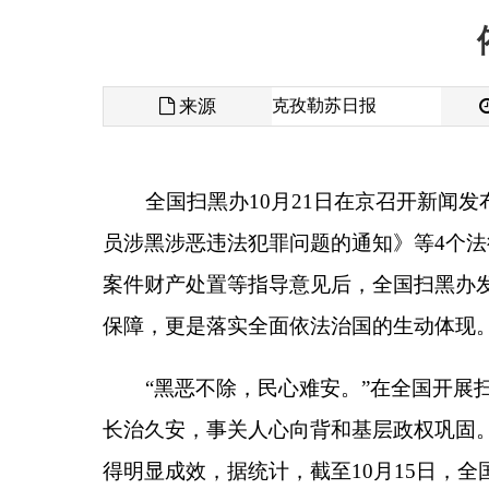
来源
克孜勒苏日报
发布时间
全国扫黑办
10
月
21
日在京召开新闻发布会，
5
部
员涉黑涉恶违法犯罪问题的通知》等
4
个法律政策文
案件财产处置等指导意见后，全国扫黑办发布的又一
保障，更是落实全面依法治国的生动体现。
“黑恶不除，民心难安。”在全国开展扫黑除恶
长治久安，事关人心向背和基层政权巩固。从打早打小
得明显成效，据统计，截至
10
月
15
日，全国依法打掉
特别值得一提的是，扫黑除恶专项斗争还剑指一
求，以深挖彻查云南“孙小果”案、湖南“操场埋尸”
力，回应了社情民意，提振了人心，更昂扬了法治精神
埋尸杀人案”查办进展情况也将公之于众。派出大要