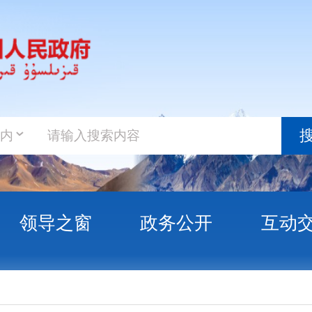
政务新
搜索
之窗
政务公开
互动交流
政务服
进 坚决打赢扫黑除恶这场硬仗