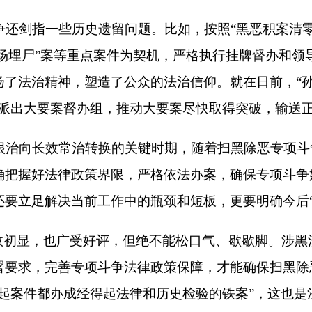
常治转换的关键时期，随着扫黑除恶专项斗争的深入推进，出现
律政策界限，严格依法办案，确保专项斗争始终沿着法治轨道深
决当前工作中的瓶颈和短板，更要明确今后“打伞破网”的工作方
也广受好评，但绝不能松口气、歇歇脚。涉黑涉恶问题是复杂的社
善专项斗争法律政策保障，才能确保扫黑除恶“打准、打狠、打深
办成经得起法律和历史检验的铁案”，这也是法治社会的题中应有
总书记强调，要咬定三年为期目标不放松，分阶段、分领域地完
们有信心打赢这场硬仗。只要不偏离方向，在打防并举、标本兼
国家长治久安。（据人民网）