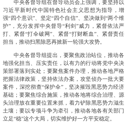
中央各督导组提出，要聚焦政治站位，推动各
地强化担当、压实责任，以有力的行动将党中央决
策部署落到实处；要聚焦案件办理，推动各地严格
把握法律政策，坚持依法办案，攻坚侦办一批大要
案件，深挖彻查“保护伞”，坚决摧毁黑恶势力经济
基础；要聚焦综合施策，推动各地将综合治理、源
头治理放在重要位置来抓，着力铲除黑恶势力滋生
土壤；要以专项斗争为牵引，推动各地各有关部门
立足“稳”这个大局，切实维护好一方平安稳定。
据了解，
11
个中央督导组组长由正省部级领导
干部担任，副组长由全国扫黑除恶专项斗争领导小
组成员单位副省部级领导干部担任，成员从相关单
位抽调。督导组将在被督导省（区、市）和新疆生
产建设兵团工作
1
个月。此前，全国扫黑办已通过媒
体、网络公布了各督导组的举报电话、邮箱和信
箱，受理该地方涉黑涉恶方面问题的举报和反映。
为组织开展好第二轮、第三轮督导工作，
3
月
27
日，中央扫黑除恶第二轮、第三轮督导工作培训