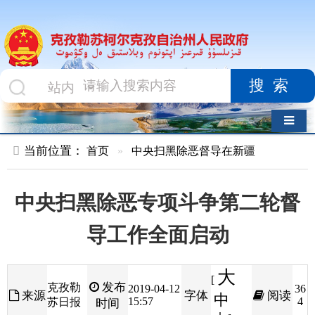
搜索
导航切换
当前位置：
首页
»
中央扫黑除恶督导在新疆
中央扫黑除恶专项斗争第二轮督
导工作全面启动
大
[
发布
克孜勒
2019-04-12
36
来源
字体
阅读
中
15:57
4
苏日报
时间
小
]
新华社北京
4
月
11
日电 经中央批准，
4
月
1
日至