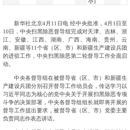
10
日，中央扫黑除恶督导组完成对天津、吉林、浙
江、安徽、江西、湖南、广西、海南、贵州、云
南、新疆等
11
个省（区、市）和新疆生产建设兵团
的进驻工作，中央扫黑除恶第二轮督导工作全面启
动。
中央各督导组在被督导省（区、市）和新疆生
产建设兵团分别召开督导工作动员会，传达学习以
习近平同志为核心的党中央关于开展扫黑除恶专项
斗争的决策部署，中央各督导组组长就即将开展的
督导工作提出要求，被督导省（区、市）党委主要
负责同志作表态讲话。
中央各督导组在督导动员会上强调，要坚持以
习近平新时代中国特色社会主义思想为指导，增
强“四个意识”、坚定“四个自信”、坚决做到“两个维
护”，充分发挥中央督导“利剑”威力，紧督依法严
打、紧督“打伞破网”、紧督“打财断血”、紧督责任
担当，推动扫黑除恶再掀新一轮强大攻势。