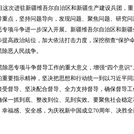
争督导工作的重大意义，增强“四个意识”、坚定“四个自信”、做
精神，坚决把思想和行动统一到以习近平同志为核心的党中央决
坚决配合督导、全力支持督导，确保督导工作顺利推进。对督导
底、整改到位、见到实效。要聚焦社会稳定和长治久安总目标，
安全感，为庆祝新中国成立
70
周年、决胜全面建成小康社会、建
息公开、条件保障等工作提出了要求。
、兵团领导班子相关成员出席会议；自治区人大、政协主要领导
察院主要负责人，自治区、兵团扫黑除恶专项斗争领导小组成员
会议，其他地（州、市）党委和政府主要领导以及有关部门主要
间原则上为
1
个半月。督导进驻期间（
2019
年
4
月
8
日－
5
月
25
日）
：乌鲁木齐市
B036
号邮政信箱。督导组受理举报电话时间为每天