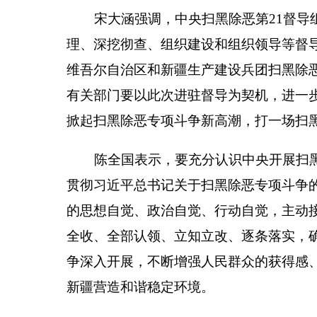
陈全国表示，要充分认识中央开展扫黑除恶专项斗
贯彻习近平总书记关于扫黑除恶专项斗争的重要指示
的思想自觉、政治自觉、行动自觉，主动接受督导、
全收、全部认领、立知立改、逐条落实，确保一抓到
争深入开展，不断增强人民群众的获得感、幸福感、
新疆营造和谐稳定环境。
会上，王兆星还就做好督导配合、边督边改、信
中央扫黑除恶第
21
督导组成员，自治区党政班子
门主要负责人，自治区高级人民法院、自治区人民检
及乌鲁木齐市党政主要负责同志及班子相关成员列席
列席会议。
根据安排，中央扫黑除恶第
21
督导组督导进驻时
0991—2382091
、
2382092
、
2382093
，专门邮政信箱