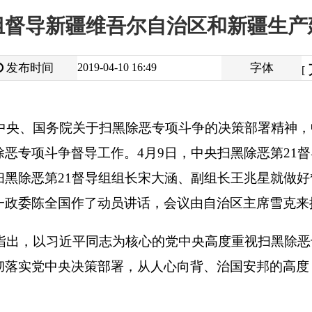
大
中
2019-04-10 16:49
字体
小
[
]
院关于扫黑除恶专项斗争的决策部署精神，中央扫黑除恶第
21
督
争督导工作。
4
月
9
日，中央扫黑除恶第
21
督导组督导新疆维吾尔
21
督导组组长宋大涵、副组长王兆星就做好督导工作分别做了讲
国作了动员讲话，会议由自治区主席雪克来提·扎克尔主持。
近平同志为核心的党中央高度重视扫黑除恶专项斗争工作，习近
央决策部署，从人心向背、治国安邦的高度，把专项斗争置于“五
新疆维吾尔自治区和新疆生产建设兵团，重点是围绕政治站位、
持问题导向，发现问题、聚焦问题、研究问题、解决问题，边督
进一步深入开展。新疆维吾尔自治区和新疆生产建设兵团各级党
站位，加大依法打击力度，深挖彻查“保护伞”，完善行业部门治
战争。