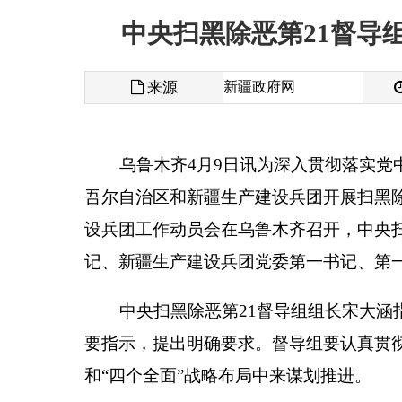
来源
新疆政府网
发布时间
乌鲁木齐
4
月
9
日讯为深入贯彻落实党中央、国务
吾尔自治区和新疆生产建设兵团开展扫黑除恶专项斗
设兵团工作动员会在乌鲁木齐召开，中央扫黑除恶第
记、新疆生产建设兵团党委第一书记、第一政委陈全
中央扫黑除恶第
21
督导组组长宋大涵指出，以习
要指示，提出明确要求。督导组要认真贯彻落实党中
和“四个全面”战略布局中来谋划推进。
宋大涵强调，中央扫黑除恶第
21
督导组这次进驻
理、深挖彻查、组织建设和组织领导等督导重点，坚
维吾尔自治区和新疆生产建设兵团扫黑除恶专项斗争
有关部门要以此次进驻督导为契机，进一步提高政治
掀起扫黑除恶专项斗争新高潮，打一场扫黑除恶人民