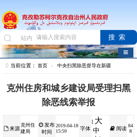
搜索
导航切换
当前位置：
首页
»
中央扫黑除恶督导在新疆
克州住房和城乡建设局受理扫黑
除恶线索举报
大
[
发布
克州住
2019-04-18
84
来源
字体
阅读
中
15:59
8
建局
时间
小
]
为便于社会各界及广大人民群众检举揭发住建