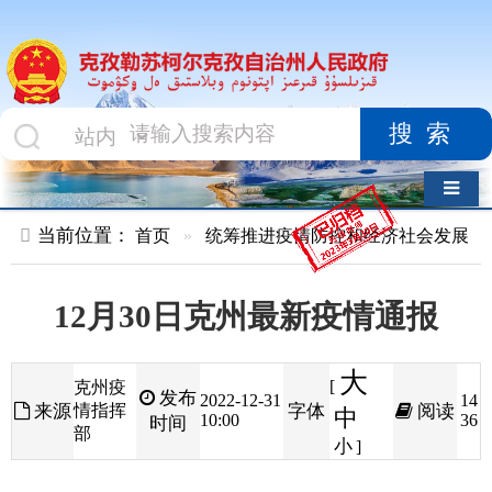
搜索
导航切换
当前位置：
首页
»
统筹推进疫情防控和经济社会发展
»
疫情动态
12月30日克州最新疫情通报
大
[
克州疫
发布
2022-12-31
14
来源
情指挥
字体
阅读
中
10:00
36
时间
部
小
]
克孜勒苏柯尔克孜自治州
卫生健康委最新通
报，
12
月30日
0
时至
24
时，克孜勒苏柯尔克孜自治