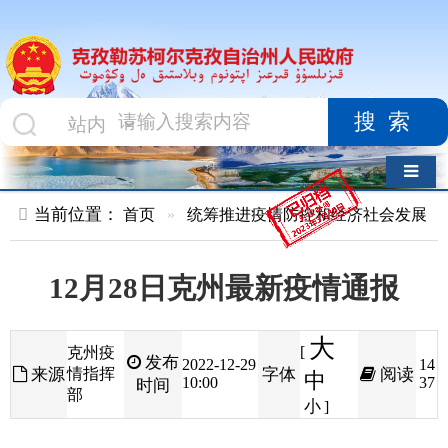
搜索
导航切换
当前位置：
首页
»
统筹推进疫情防控和经济社会发展
»
疫情动态
12月28日克州最新疫情通报
大
[
克州疫
发布
2022-12-29
14
来源
情指挥
字体
阅读
中
10:00
37
时间
部
小
]
克孜勒苏柯尔克孜自治州
卫生健康委最新通
报，
12
月28日
0
时至
24
时，克孜勒苏柯尔克孜自治