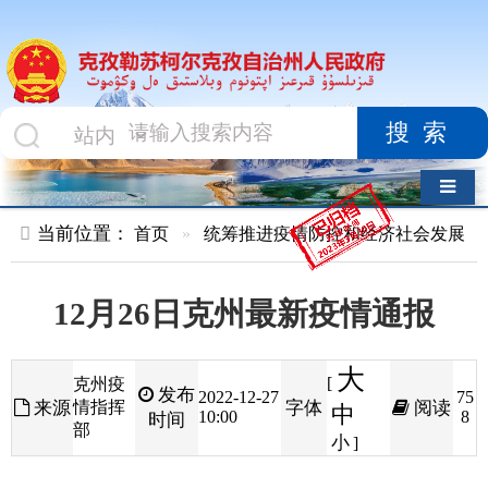
搜索
导航切换
当前位置：
首页
»
统筹推进疫情防控和经济社会发展
»
疫情动态
12月26日克州最新疫情通报
大
[
克州疫
发布
2022-12-27
75
来源
情指挥
字体
阅读
中
10:00
8
时间
部
小
]
克孜勒苏柯尔克孜自治州
卫生健康委最新通
报，
12
月26日
0
时至
24
时，克孜勒苏柯尔克孜自治