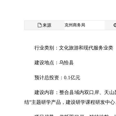
来源
克州商务局
发布时间
行业类别：
文化旅游和现代服务业类
建设地点：
乌恰县
预计总投资：
0.1
亿元
建设内容：
整合县域内双口岸、天山昆仑交汇地
结
”
主题研学产品，建设研学课程研发中心、研学接
项目优势：
依托双口岸、独特地貌、地质景观、
合素质教育导向，政策支持力度大；可与县域内现有
项目背景：
研学旅行已成为素质教育的重要部分
柯尔克孜非遗
”
于一体，研学资源之丰富、独特在全
开发
“
国土认知、地理科学、民族团结、非遗传承
”
四