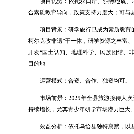
目的地。
运营模式：
合资、合作、独资均可。
市场前景：
2025
年全县旅游接待人次达
268.78
持续增长，尤其青少年研学市场潜力巨大。
效益
分析
：
依托乌恰县独特禀赋，以县城为枢纽
计年接待研学团队
5
万人次，年旅游收入达
300
万元。
项目联系人：
文声项
13667595576
分享: