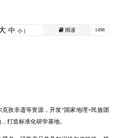
阅读
1498
开发
“
国家地理
+
民族团
地。
具知识性与体验性，符
古海遗址、红色文化、
目通过整合全县资源，
部最具特色的研学旅行