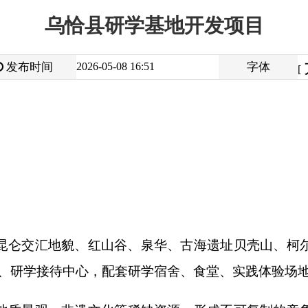
大
中
2026-05-08 16:51
字体
小
[
]
貌、红山谷、泉华、古海遗址贝壳山、柯尔克孜非遗等资源，
待中心，配套研学宿舍、食堂、实践体验场地，打造标准化研学基
非遗文化等稀缺资源，形成不可复制的竞争壁垒；研学产品兼
景区联动，形成研学
+
旅游的融合发展模式。
，市场规模超千亿元。乌恰县集
“
双口岸国门、两山交汇地理、
疆罕见。然而，资源分散，缺乏统一的课程体系和接待基地。项
大主题研学课程，并建设统一的营地和管理体系，打造新疆西