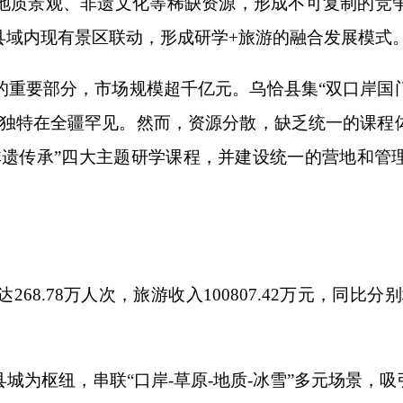
万人次，旅游收入
100807.42
万元，同比分别增长
37.92%
和
44.47
，串联
“
口岸
-
草原
-
地质
-
冰雪
”
多元场景，吸引周边乃至全国范围
打