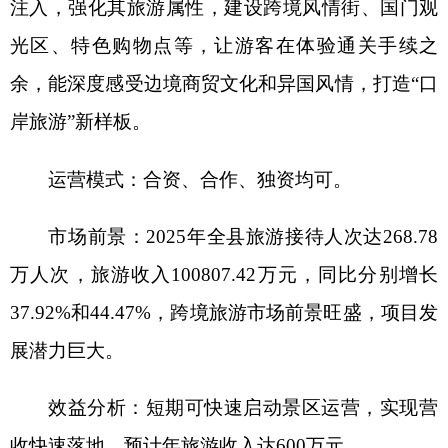
万人次，旅游收入
100807.42
万元，同比分别增长
37.92%
和
44.47%
，跨境旅游市场前景旺盛，项目发
展潜力巨大。
效益分析：
短期可快速启动景区运营，实现营
收快速落地，预计年旅游收入达
600
万元。
项目联系人：
文声项
13667595576
分享:
打印本页
关闭窗口
各县（市）网站
媒体
地州市政府
区政府部门