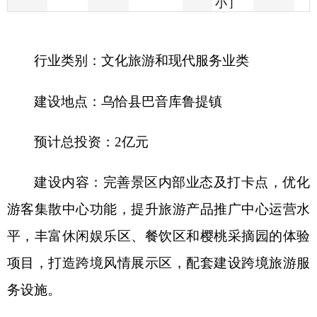
建设地点：
乌恰县巴音库鲁提镇
预计总投资：
2
亿元
建设内容：
完善景区内部业态及打卡点，优化
游客集散中心功能，提升旅游产品推广中心运营水
平，丰富休闲娱乐区、餐饮区和樱桃采摘园的体验
项目，打造跨境风情展示区，配套建设跨境旅游服
务设施。
项目优势：
区位优势明显，距喀什仅
57
公里、
阿图什
62
公里，可共享区域成熟旅游客流；向西
100
多公里即入吉尔吉斯斯坦，毗邻玉其塔什草原
等境外景点，具备开发跨境旅游线路的天然条件；
已建有游客集散中心、旅游产品推广中心，水电暖