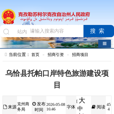
搜索
导航切换
当前位置：
首页
»
招商引资
»
招商项目
乌恰县托帕口岸特色旅游建设项
目
大
[
发布
克州商
2026-05-08
45
来源
字体
阅读
中
16:46
4
务局
时间
小
]
行业类别：
文化旅游和现代服务业类