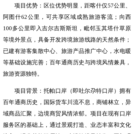
等基础设施完善；百年通商历史与跨境风情兼具，
旅游资源独特。
项目背景：
托帕口岸（即吐尔尕特口岸）拥有
百年通商历史，国际货车川流不息，商铺林立，异
域商品汇聚，边境商贸风情浓郁。项目在现有口岸
服务区的基础上，通过景观打造、业态丰富和文化
注入，强化其旅游属性，建设跨境风情街、国门观
光区、特色购物点等，让游客在体验通关手续之
余，能深度感受边境商贸文化和异国风情，打造
“
口
岸旅游
”
新样板。
运营模式：
合资、合作、独资均可。
市场前景：
2025
年全县旅游接待人次达
268.78