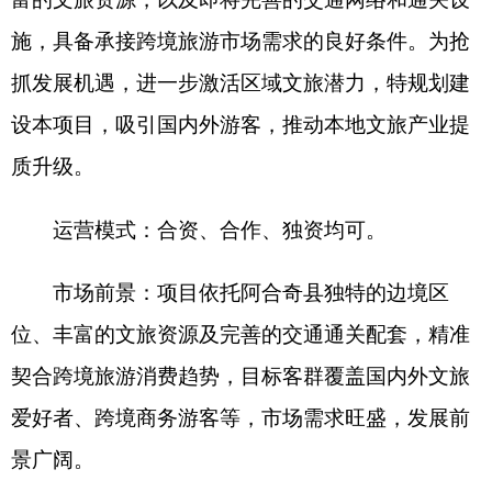
位、丰富的文旅资源及完善的交通通关配套，精准
契合跨境旅游消费趋势，目标客群覆盖国内外文旅
爱好者、跨境商务游客等，市场需求旺盛，发展前
景广阔。
效益
分析
：
项目建成运营后，经济效益显著，
主要收入来源包括三方面：
1.
旅游门票收入：预计
每年接待游客
30
万人次，按平均门票价格
350
元计
算，年门票收入可达
1.05
亿元；
2.
旅游服务收入：
涵盖住宿、餐饮、交通、购物、娱乐等综合服务，
预计每位游客平均消费
1500
元，年旅游服务收入可
达
4.5
亿元；
3.
其他收入：通过广告合作、场地租
赁、旅游纪念品开发等业务，预计每年可实现收入
0.05
亿元。同时，项目将带动周边相关产业发展，