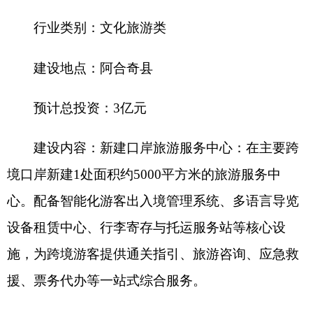
建设地点：
阿合奇县
预计总投资：
3
亿元
建设内容：
新建口岸旅游服务中心：在主要跨
境口岸新建
1
处面积约
5000
平方米的旅游服务中
心。配备智能化游客出入境管理系统、多语言导览
设备租赁中心、行李寄存与托运服务站等核心设
施，为跨境游客提供通关指引、旅游咨询、应急救
援、票务代办等一站式综合服务。
项目优势：
当前中国文旅产业蓬勃发展，文旅
融合需求持续高涨，特色文化、民族文化成为旅游
消费核心诉求。近年来，阿合奇县文旅设施不断完
善，各类文化旅游活动有序开展，游客接待量和旅
游收入稳步增长，
2025
年累计接待游客超
139
万人