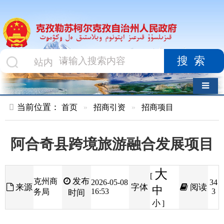
搜索
导航切换
当前位置：
首页
»
招商引资
»
招商项目
阿合奇县跨境旅游融合发展项目
大
[
发布
克州商
2026-05-08
34
来源
字体
阅读
中
16:53
3
务局
时间
小
]
行业类别：
文化旅游类