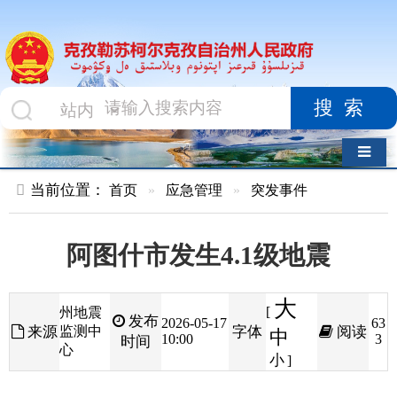
搜索
导航切换
当前位置：
首页
»
应急管理
»
突发事件
阿图什市发生4.1级地震
大
[
州地震
发布
2026-05-17
63
来源
监测中
字体
阅读
中
10:00
3
时间
心
小
]
2026年5月16日22时12分，阿图什市发生4.1级
地震，震源深度17公里。震中海拔约1500米，属山