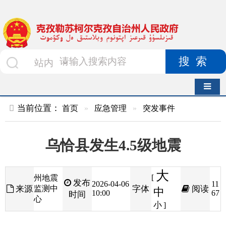
搜索
导航切换
当前位置：
首页
»
应急管理
»
突发事件
乌恰县发生4.5级地震
大
[
州地震
发布
2026-04-06
11
来源
监测中
字体
阅读
中
10:00
67
时间
心
小
]
2026年4月5日21时24分，乌恰县发生4.5级地
震，震源深度15公里。震中海拔约2900米，属山区