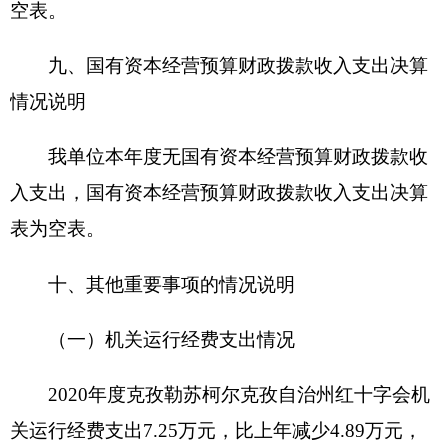
攻坚工作；二是开展125人应急救护培训，储存救
助、救灾物资970件，提升了应急救护水平；三是
大力弘扬人道博爱奉献精神，开展培训、采集50人
造血干细胞，充实了国家造血干细胞资料库库容
量，为更多的血液病患者带来希望。
发现的问题及原因：一是绩效评价在数量指标
目标设定上预设较低，出现年底完成值超出年初目
标设定；二是绩效评价在成本指标目标设定上预设
不太精准。
下一步改进措施：一是合理设定绩效评价的数
量指标；二是精准预估各项成本费用。
具体项目自评情况附项目支出绩效自评表。