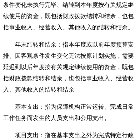
评表.rar
克孜勒苏柯尔克孜自治州红十字会.XLS
2021年8月9日
分享:
打印本页
关闭窗口
各县（市）网站
媒体
地州市政府
区政府部门
省区市政府
国家部委局