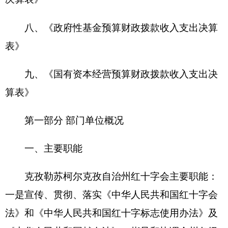
《中华人民共和国献血法》，指导和协调全州各级
红十字会开展的各项工作。二是开展救灾、备灾工
作，在自然灾害和突发事件中，对伤病员和其他受
害者实施救助，参加国内外的人道主义救援工作。
三是开展人道领域内的社会服务和社会公益活动；
组织开展群众性的初级卫生救护训练和现场急救；
推动无偿献血和非血缘关系骨髓移植工作的发展以
及捐献遗体器官的宣传工作。四是组织红十字青少
年开展社会精神文明和弘扬人道主义精神的活动。
五是参与国际和国内红十字活动，加强同各国和国
内各级各级红十字会的友好交往与合作。六是宣传
国际红十字会与红新月运动确立的基本原则和日内
瓦公约及其附加议定书。七是指导开展全州性红十
字会活动。八是参与自治州艾滋病预防宣传的咨询
服务工作。九是协助政府开展各有关工作。十是完