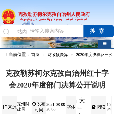
搜索
导航切换
当前位置：
首页
»
财政预决算
»
2020年度决算及三公经费
»
部
克孜勒苏柯尔克孜自治州红十字
会2020年度部门决算公开说明
大
[
发布
克州财
2021-08-09
15
来源
字体
阅读
中
20:08
94
政局
时间
小
]
目 录