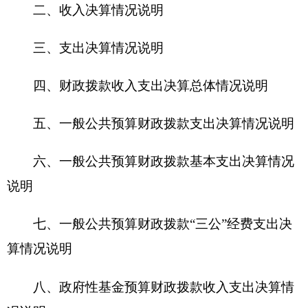
五、一般公共预算财政拨款支出决算情况说明
六、一般公共预算财政拨款基本支出决算情况
说明
七、一般公共预算财政拨款“三公”经费支出决
算情况说明
八、政府性基金预算财政拨款收入支出决算情
况说明
九、国有资本经营预算财政拨款收入支出决算
情况说明
十、其他重要事项的情况说明
（一）机关运行经费支出情况
（二）政府采购情况