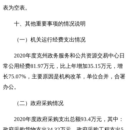
一、完整的财政绩效评价指标体系，并且绩效管理
缺乏约束和制度保障。下一步改进措施：一是继续
健全绩效管理制度体系，按照预算编制、执行、监
督和评价的要求，建立以绩效结果为导向，以制度
建设为保障，以财政部门为监管主体、预算部门为
责任主体的绩效管理制度体系；二是加大工作人员
绩效知识培训，强化预算意识，并结合工作实际，
进行科学合理分配细化，及时跟踪项目预算执行进
度，科学合理安排支出，降低预算支出的波动幅
度。具体项目自评情况附项目支出绩效自评表。
第三部分 专业名词解释
财政拨款收入：指同级财政当年拨付的资金。
上级补助收入：指事业单位从主管部门和上级
单位取得的非财政补助收入。