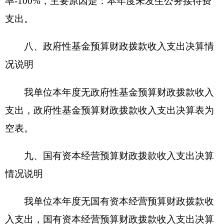
预算绩效管理取得的成效：一是顺利实现了“制
度完善、指标明确、考核科学、反馈及时”的既定目
标，确保参加评价的每一笔资金都能“看得明白，查
得清楚，理得顺畅，用得放心”；二是对照项目资金
绩效目标，对预算执行过程中的资金使用和管理等
情况进行分析，及时掌握绩效目标的完成情况、实
施进程；三是根据年中整体绩效完成情况，对照年
初设定目标，查找单位整体绩效执行过程中存在的
问题，并分析存在问题的原因，及时采取了有效的
纠偏措施。发现的问题及原因：一是目前绩效评价
只针对单个项目不能反映项目之间的绩效差异，对
财政支出结构的合理性尚无法进行科学合理的评
价；二是相关工作人员经验不足，绩效管理意识不
高，对于指标的编制还不够完善，缺乏科学、统