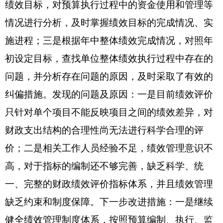
对附属单位补助支出：指事业单位发生的用非
财政预算资金对附属单位的补助支出。
“三公”经费：指用一般公共预算财政拨款安排
的因公出国（境）费、公务用车购置及运行费和公
务接待费。其中，因公出国（境）费反映单位公务
出国（境）的国际旅费、国外城市间交通费、住宿
费、伙食费、培训费、公杂费等支出；公务用车购
置费反映公务用车购置支出（含车辆购置税、牌照
费）；公务用车运行维护费反映单位按规定保留的
公务用车燃料费、维修费、过路过桥费、保险费、
安全奖励费用等支出；公务接待费反映单位按规定
开支的各类公务接待（含外宾接待）费用。
机关运行经费：为保障行政单位（含参照公务
员法管理的事业单位）运行用于购买货物和服务的