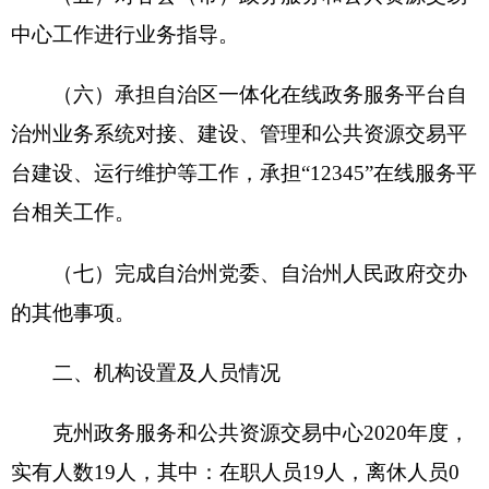
科室，分别是：办公室、政务服务科、技术保障
科、效能督查科、综合管理科、工程建设与自然资
源交易科、政府采购与产权交易科。
第二部分 部门决算情况说明
一、收入支出决算总体情况说明
2020年度本年收入356万元，与上年相比，增
加168.01万元，增长89.37%，主要原因是：1、机
构合并；2、大厅办公设备更换；3、新增项目一个
（好差评项目）；4、组织部拨付援疆领导挂职经
费；5、见习生工资补贴及岗位补贴；6、工资调资
等。本年支出387.79万元，与上年相比，增加
186.28万元，增长92.44%，主要原因是：1、机构
合并；2、大厅办公设备更换；3、新增项目一个
（好差评项目）；4、组织部拨付援疆领导挂职经