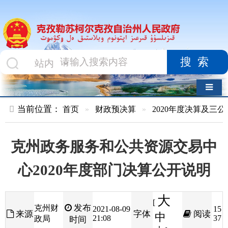
搜索
导航切换
当前位置：
首页
»
财政预决算
»
2020年度决算及三公经费
»
部
克州政务服务和公共资源交易中
心2020年度部门决算公开说明
大
[
发布
克州财
2021-08-09
15
来源
字体
阅读
中
21:08
37
政局
时间
小
]
目 录