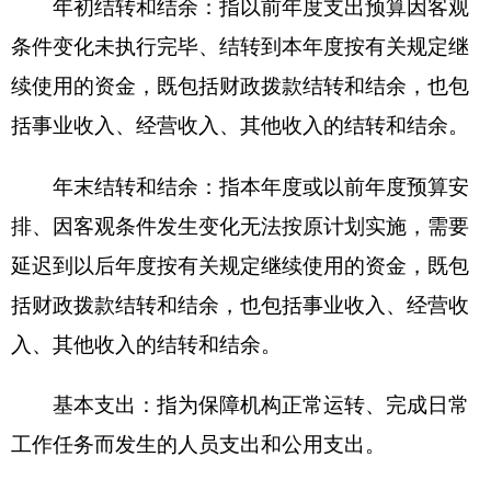
分享:
打印本页
关闭窗口
各县（市）网站
媒体
地州市政府
区政府部门
省区市政府
国家部委局
主办：克孜勒苏柯尔克孜自治州人民政府办公室
承办：克孜勒苏柯尔克孜自治州政务公开信息中心
新公网安备65300102000007号
新ICP备2022000247号