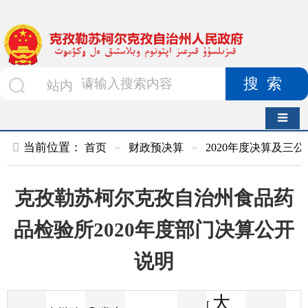
搜索
导航切换
当前位置：
首页
»
财政预决算
»
2020年度决算及三公经费
»
部
克孜勒苏柯尔克孜自治州食品药
品检验所2020年度部门决算公开
说明
大
[
发布
克州财
2021-08-09
62
来源
字体
阅读
中
17:08
6
政局
时间
小
]