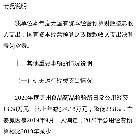
验室工作情况需要，为克州食品药品监管提供技术
支撑。发现的问题及原因：绩效执行率较低，原
因：采购计划落实较慢，采购进度较慢。下一步改
进措施：一是业务科室加强学习绩效管理相关知
识，根据实验室实际需要科学合理上报采购计划；
二是加快采购进程，按照相关规定进行采购。具体
项目自评情况附项目支出绩效自评表。
第三部分 专业名词解释
财政拨款收入：指同级财政当年拨付的资金。
上级补助收入：指事业单位从主管部门和上级
单位取得的非财政补助收入。
事业收入：指事业单位开展专业业务活动及其
辅助活动所取得的收入。