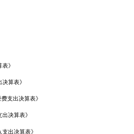
》
表》
伍建设；负责领导班子和领导干部队伍特别是优秀年轻干部队伍
和干部教育培训、管理监督工作；负责干部人才援疆工作；负责
查、培训等相关业务；完成自治州党委交办的其他任务。
人，其中：在职人员56人，离休人员0人，退休人员1人。
算包括：克州党委组织部部门决算。单位无下属预算单位，本级内
）、组织二科（基层办）、干部一科、干部二科、干部三科、干