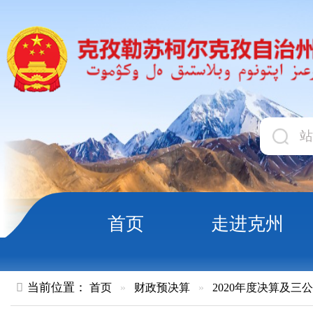
首页
走进克州
领导
当前位置：
首页
»
财政预决算
»
2020年度决算及三公经费
»
部
中共克孜勒苏柯尔克孜自