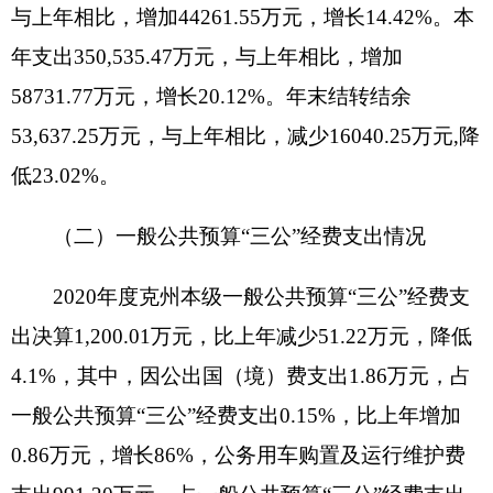
一般公共预算“三公”经费支出0.
15
%，比上年增加
0.86
万元，增长
86
%，公务用车购置及运行维护费
支出991.20万元，占一般公共预算“三公”经费支出
82.6
%，比上年
增加17.4
万元，
增长1.79
%，公务接
待费支出206.94万元，占一般公共预算“三公”经费
支出
17.24
%，比上年
减少69.5
万元，
降低25.14
%，
原因是各部门单位认真贯彻落实中央和自治区、自
治州厉行节约的各项规定，强化日常财务监管，控
制和降低行政运行成本，压缩 “三公”经费支出规
模。具体情况如下：
因公出国（境）费支出1
.86
万元。全年使用一
般公共预算财政拨款安排的出国（境）团
组1个，累
计1人次。
公务用车购置及运行维护费991.20万元,其中，