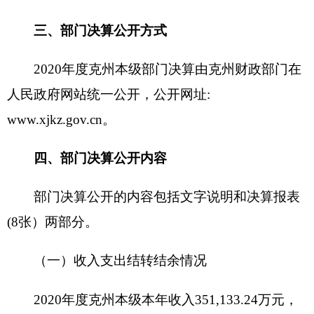
部门决算公开的内容包括文字说明和决算报表
(8张）两部分。
（一）收入支出结转结余情况
2020年
度克州本级本年收入351,133.24万元，
与上年相比，
增加
44261.55万元，
增长14.42
%。本
年支出350,535.47万元，与上年相比，
增加
58731.77万元，
增长20.12
%。年末结转结余
53,637.25万元，与上年相比，
减少
16040.25万元,
降
低23.02
%。
（二）一般公共预算“三公”经费支出情况
2020年
度克州本级一般公共预算“三公”经费支
出决算1,200.01万元，比上年减少
51.22
万元，降低
4.1
%，其中，因公出国（境）费支出1
.86
万元，占