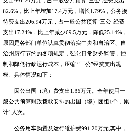
公务用车购置35.76万元，公务用车运行维护费
955.44万元。
2020年
，单位一般公共财政拨款安排
的公务用车购置量
1
辆，保有量为5
8
1辆。
公务接待费206.94万元。全年安排的国内公务
接待1,610批次，19,546人
次。
2020年
，克州本级一般公共预算财政拨款“三
公”经费支出合计预算数1,556.24万元，决算数
1,200.01万元，预决算差异率-
22.89
%。各部门单位
认真贯彻落实中央、自治区和自治州厉行节约的各
项规定，严格控制和降低行政运行成本，大力压缩
“三公”经费支出规模。其中：因公出国（境）经费
预算数5.86万元，决算数1.86万元，预决算差异
率
-68.26
%；公务用车购置费预算数35.76万元，决
算数35.76万元，预决算差异率0%；公务用车运行