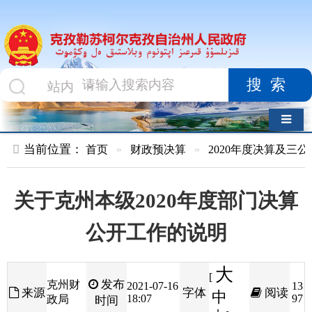
搜索
导航切换
当前位置：
首页
»
财政预决算
»
2020年度决算及三公经费
»
政
关于克州本级2020年度部门决算
公开工作的说明
大
[
发布
克州财
2021-07-16
13
来源
字体
阅读
中
18:07
97
政局
时间
小
]
为进一步增强政府决算透明度，提升决算完成