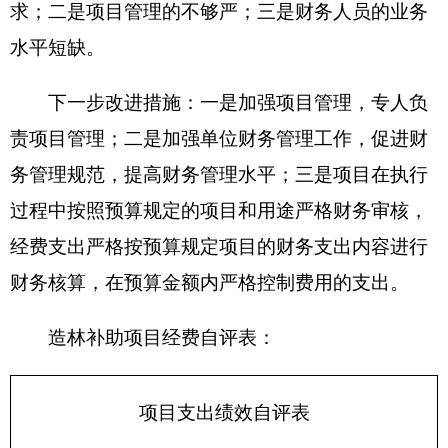
造林开地
面积
20
20
3.5
3.5
（亩）
购买苗木
数量
4000
4000
3.5
3.5
（株）
维修井数
3
2
3.5
3
量（眼）
数量
指标
购买农药
10
8
3.5
2
（批次）