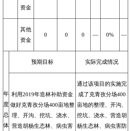
维修井成
标
本（元/
6698
6698
3.5
3
井）
成本
指标
农药成本
（元/批
1000
1000
3.5
2
次）
羊粪成本
（元/立
250
250
3.5
2
方）
化肥成本
200
200
3.5
2
（元/袋）