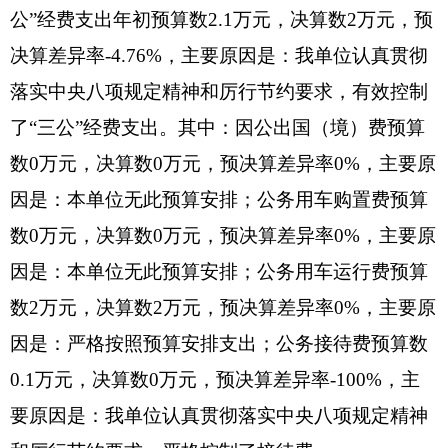
根据预算绩效管理要求，我单位2019年度开展
预算绩效评价项目8个（6个项目是打捆项目），共
涉及资金271万元。
1、造林补助项目，涉及资金10万元，自评综
述：
根据年初设定的绩效目标，造林补助项目经费
绩效自评得分为90分。项目全年预算数为10万元，
执行数为10万元，完成预算的100%。
预算绩效管理取得的成效：通过该项目的实施
完成了20亩地种植胡杨树苗工作任务并完成了20亩
胡杨树苗地的灌溉、病虫害防治等后期抚育工作，
进一步提高了克州绿化工作效率。
发现的问题及原因：一是
造林及育苗培育项目
管理工作任务重，项目经费紧张，无法满足工作需