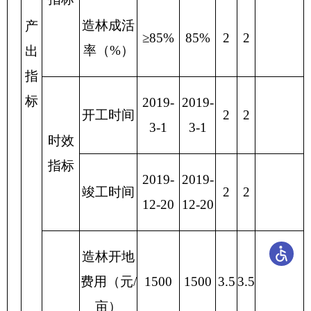
发现的问题及原因：一是资金批复文件没有及
时下发原因该项目实施执行在2019年度没有当年执
行
下一步改进措施：
一是加强项目管理，专人负
责项目管理；二是加强单位财务管理工作，促进财
务管理规范，提高财务管理水平；三是
项目在执行
过程中
按照预算规定的项目和用途严格财务审核，
经费支出严格按预算规定项目的财务支出内容进行
财务核算，在预算金额内严格控制费用的支出。
森林抚育项目绩效自评表：
项目支出绩效自评表
（2019年度）