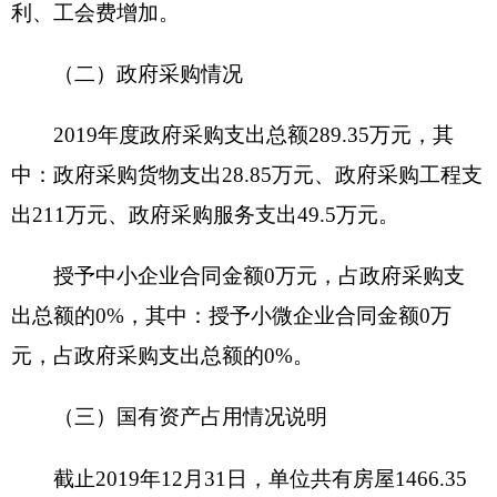
项目
造林补助项目
名称
主管
实施
克州林业和草原局
克州平原林场
部门
单位
全年
项目
年初预算
全年预
分
得
执行
执行率
资金
数
算数
值
分
数
年度
（万
资金
10
10
10
10
100%
10
元）
总额