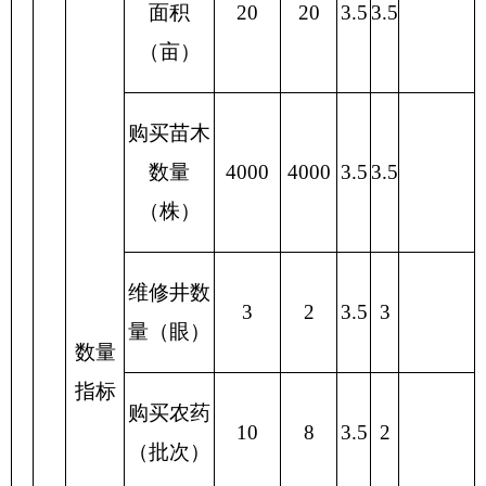
≦0.1‰
0.10%
6
6
能改善率
生态
(‰)
效益
指标
森林火灾
受害率
≥90%
90%
6
6
(%)
可持
林分抚育
续影
效果年限
≥3
3
6
6
响指
(年)
标
满
服务
意
对象
群众满意