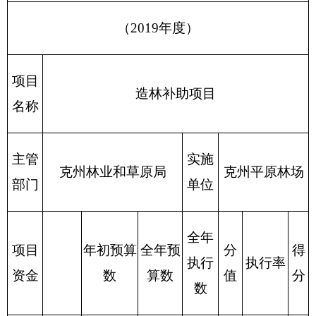
购买羊粪
数量（立
40
10
3.5
2
方）
购买化肥
数量
50
30
3.5
2
（袋）
林分抚育
合格率
≥85%
85%
2
2
(%)
质量
指标
造林成活
产
≥85%
85%
2
2
率（%）
出