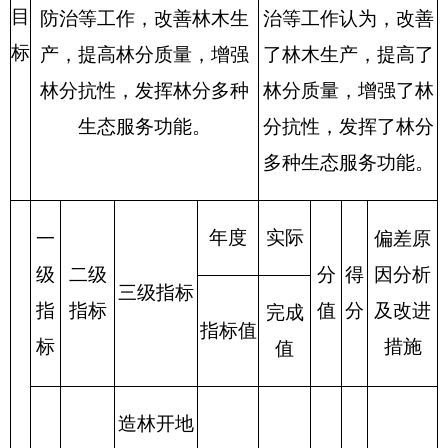
经济
效益
指标
提高林木
储备量
≥90%
90%
6
6
（%)
社会
效益
促进生态
指标
达成
林业发
有效促
预期
6
6
展，提供
进
指标
就业
效
益
指
林分质量
标
提升与功