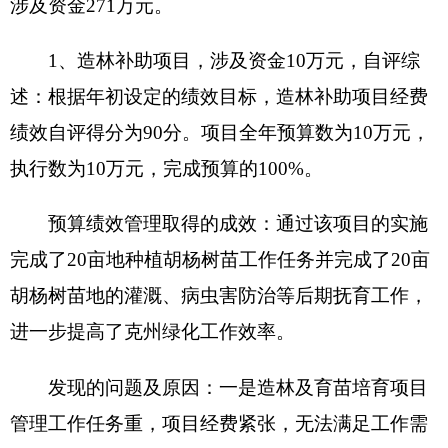
通过该项目的实施完
年
利用2019年造林补助资金
成了克青孜分场400
度
做好克青孜分场400亩地整
亩地的整理、开沟、
总
理、开沟、挖坑、浇水、
挖坑、浇水、营造胡
体
营造胡杨生态林、病虫害
杨生态林、病虫害防
目
防治等工作，改善林木生
治等工作认为，改善
标
产，提高林分质量，增强
了林木生产，提高了
林分抗性，发挥林分多种
林分质量，增强了林
生态服务功能。
分抗性，发挥了林分
多种生态服务功能。
年度
实际
一
偏差原
级
二级
分
得
因分析
三级指标
指
指标
值
分
及改进
完成
指标值
标
措施
值