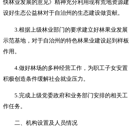
从部门决算单位构成看，克州平原林场部门决
算包括：克州平原林场部门本级决算
。
第二部分 部门决算情况说明
一、收入支出决算总体情况说明
2019年度本年收入1155万元，与上年相比，增
加205.67万元，增长21.66%，主要原因是：
1.2019
年发放了上年和本年的综合治理奖励工资、绩效工
资;2.全体人员增加考核工资，相应的社保公积金也
增加;3.发放2名退休人员的抚血金及职业年金;4.今
年途中追加了112万元的扶贫项目资金及0.26万元的
群众工作人员补助资金；5.今年途中追加了115.7万
元的绩效工资及12.3万元的综合治理奖励工资；6.
今年增加了4.1616万元的薪级及高定工资。
本年支