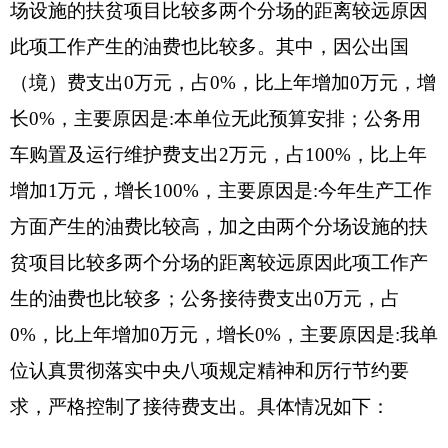
空表。
九、其他重要事项的情况说明
（一）机关运行经费支出情况
2019年度克州平原林场
（事业
单位
）日常公用
经费
27.56万元，比上年增加0.79万元，增长
2.95%，主要原因是人员工资增加相应的在职福
利、工会费增加。
（二）政府采购情况
2019年度政府采购支出总额289.35万元，其
中：政府采购货物支出28.85万元、政府采购工程支
出211万元、政府采购服务支出49.5万元。
授予中小企业合同金额0万元，占政府采购支