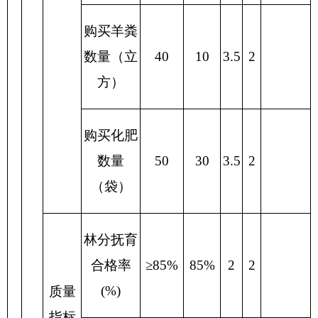
度
满意
≥95%
95%
10
10
度（%）
指
度指
标
标
总分
100
90
2、
森林抚育项目，涉及资金50万元，
自评综
述：根据年初设定的绩效目标，森林抚育项目经费
绩效自评得分为95分。项目全年预算数为50万元，
执行数为50万元，完成预算的100%。
预算绩效管理取得的成效：通过该项目的实
施，完成了康西湾分场5000亩林地的修枝、修剪、
林地清理、剩余物处理、病虫害防治等抚育工作任
务
。