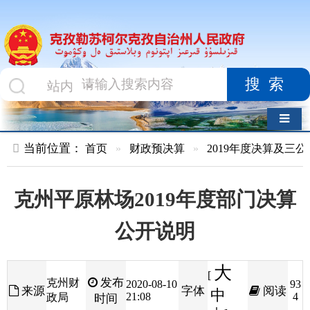
搜索
导航切换
当前位置：
首页
»
财政预决算
»
2019年度决算及三公经费
»
部
克州平原林场2019年度部门决算
公开说明
大
[
发布
克州财
2020-08-10
93
来源
字体
阅读
中
21:08
4
政局
时间
小
]
目 录