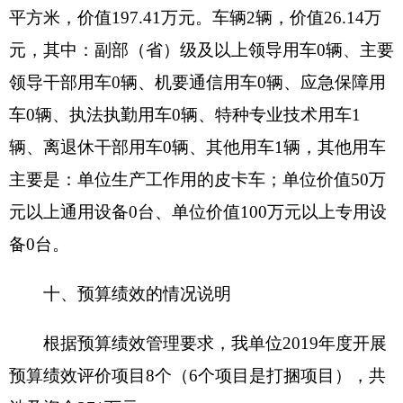
其
中：
当年
10
10
10
—
100%
—
财政
拨款
上年
结转
0
0
0
—
0%
—
资金
其他
0
0
0
—
0%
—
资金
预期目标
实际完成情况