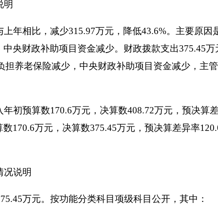
明
2万元，其中：
万元、津贴补贴53.16万元、奖金3.17万元、绩效工资21.5万元、
本医疗保险缴费6.4万元、其他社会保障缴费1.06万元、住房公积金1
、奖励金27.93万元。
0.04万元、邮电费0.82万元、取暖费0.64万元、差旅费0.32万元
运行维护费0.03万元、其他商品和服务支出0.27万元、办公设备购置
情况说明
万元，比上年减少17.68万元，降低80.18%，主要原因是:201
元，增长0%，主要原因是:无；公务用车购置及运行维护费支出4.3
19年没有购置车辆；公务接待费支出0万元，占0%，比上年增加0万元