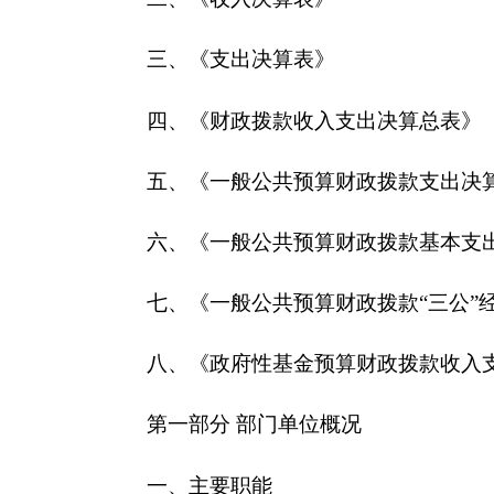
第一部分 部门单位概况
一、主要职能
新疆帕米尔高原湿地自然保护区管理站职能为
加
据《中华人民共和国环境保护法》、《中华人民共和
结合帕米尔高原湿地实际制定自然保护区管理办法；
织自然保护区环境监测，定期提出环境与资源变化与
质、蓄洪防旱、调节气候和维护生物多样性；在保护
坏生态环境和自然资源的违法行为并进行整改；通过
达到可持续的开发利用；审查、申报保护管理和开发
新疆帕米尔高原湿地自然保护区管理站2019年
从部门决算单位构成看，新疆帕米尔高原湿地自
一、收入支出决算总体情况说明