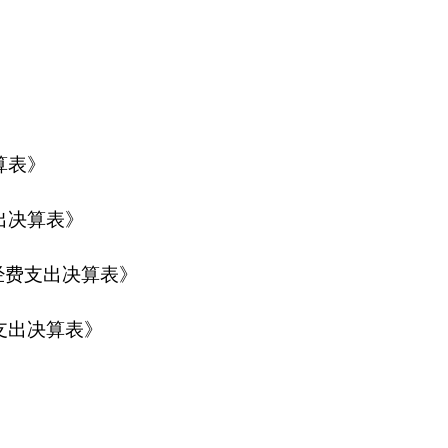
强湿地自然保护区的保护和管理，改善生态环境，防治河流干涸
国自然保护区条例》、《新疆维吾尔自治区自然保护区管理条例
组织协调有关部门开展科学研究和科普教育工作；组织调查自然
发展趋势报告，保护自然保护区自然环境和自然资源；负责保护
区境内和周边设立管理站，负责保护区的社会治安秩序，依法保
保护逐步恢复湿地生态系统，充分发挥湿地的最大生态效益、社
利用的重要事项。
二、机构设置及人员情况
度，实有人数9人，其中：在职人员9人，离休人员0人，退休人员0
然保护区管理站部门决算包括：新疆帕米尔高原湿地自然保护区