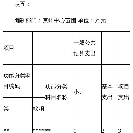
301
30101
基本工资
90.18
90.18
301
30102
津贴补贴
138.30
138.30
303
30302
退休费
35.37
35.37
备注：无内容应公开空表并说明情况。
表七：
编制部门：克州中心苗圃 单位：万元
科
对
债
资
对
对
目
商
个
务
本
企
社
项
工
编
品
人
利
性
资
业
对
会
项
目
资
其