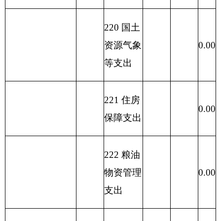
213
02
04
事业机构
387.93
378.41
9.52
备注：无内容应公开空表并说明情况。
表六：
编制部门：克州中心苗圃 单位：万元
一般公
经济分类
共预算
科目编码
支出
经济分类科目
小计
名称
人员经
公用
类
款
费
经费