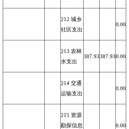
发行费支
0.00
出
本 年 支
本年收入小计
387.93
387.93
387.93
0.00
出 小 计
单位上年结余
（不包含国库集
230 转移
11.00
0.00
中支付额度结
性支出
余）
收入总计
387.93
支出总计
387.93
387.93
0.00
备注：无内容应公开空表并说明情况。