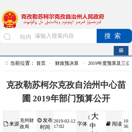
搜索
导航切换
当前位置：
首页
»
财政预决算
»
2019年度预算及三公经费
»
部
克孜勒苏柯尔克孜自治州中心苗
圃 2019年部门预算公开
大
[
发布
克州财
2019-02-12
10
来源
字体
阅读
中
17:02
36
政局
时间
小
]