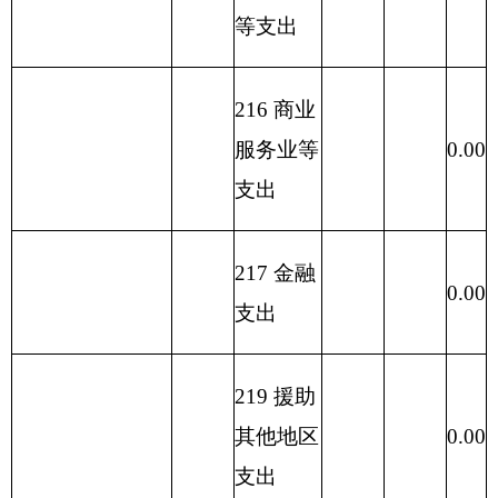
表五：
编制部门：克州中心苗圃 单位：万元
一般公共
项目
预算支出
功能分类科
目编码
功能分类
基本
项目
小计
科目名称
支出
支出
类
款
项
**
**
**
**
1
2
3
合计
387.93
378.41
9.52