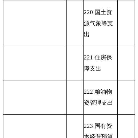
233 债务发
行费支出
本年支出小
本年收入小计
398.63
409.63
计
单位上年结余（不包含
230 转移性
国库集中支付额度结
11.00
支出
余）
收入总计
409.63
支出总计
409.63
备注：无内容应公开空表并说明情况。
表二：