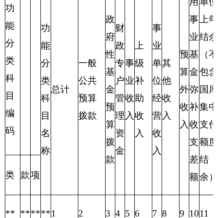
213
02
04
事业机构
409.63
389.11
20.52
备注：无内容应公开空表并说明情况。
表四：
财政拨款收支预算总体情况表
编制部门：克州中心苗圃、 单位：万元
财政拨款
财政拨款收入
支出
政
府