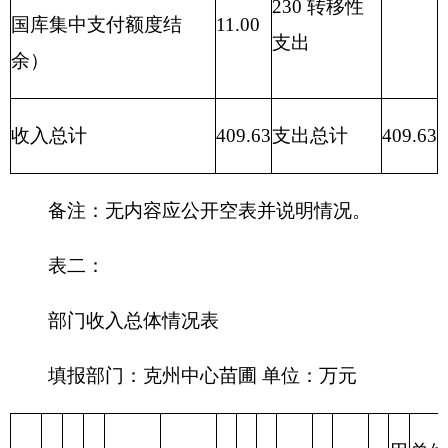
部门支出总体情况表
编制部门：克州中心苗圃 单位：万元
支出
项目
预算
功能分类科
目编码
功能分类科
基本
项目
合计
目名称
支出
支出
类
款
项
**
**
**
**
1
2
3
合计
409.63
389.11
20.52