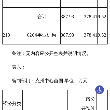
码
和
和
息
支
本
补
企
保
科
目
支
福
他
服
家
及
出
性
助
业
障
目
名
出
利
支
务
庭
费
(基
支
(基
补
基
称
合
支
出
支
的
用
本
出
本
助
金
计
出
类
款
项
出
补
支
建
建
补
助
出
设)
设)
助
**
**
**
**
1
2
3
4
5
6
7
8
9
10
11
合
9.52
9.52
计
群
事
众
业
工