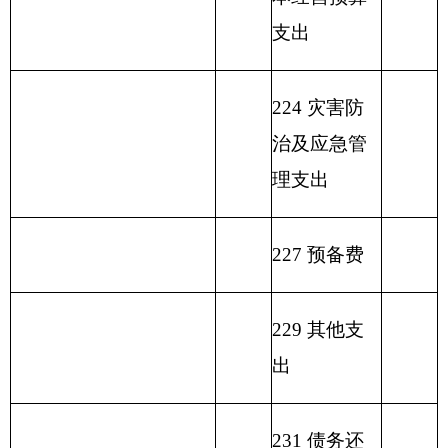
部门收入总体情况表
填报部门：克州中心苗圃 单位：万元
用
单位
功
政
事
上年
能
功
财
事
府
业
结余
分
能
政
上
业
性
预
基
（不
类
分
一般
专
事
级
单
其
基
算
金
包含
科
类
公共
户
业
补
位
他
总计
金
外
弥
国库
目
科
预算
管
收
助
经
收
预
收
补
集中
编
目
拨款
理
入
收
营
入
算
入
收
支付
码
名
资
入
收
拨
支
额度
称
金
入
款
差
结