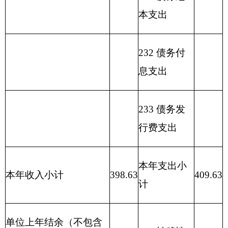
类
款
项
额
余）
**
**
**
**
1
2
3
4
5
6
7
8
9
10
11
合
409.63
387.93
7.20
3.50
11.00
计
事
业
213
02
04
409.63
387.93
7.20
3.50
11.00
机
构
备注：无内容应公开空表并说明情况。
表三：