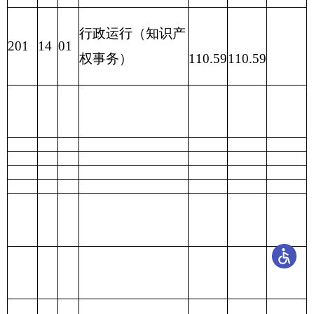
301
30109
奖励金
0.01
0.01
302
30231
公务用车运行维护费
0.80
0.80
合计
110.59
107.22
3.38
表七：
项目支出情况表