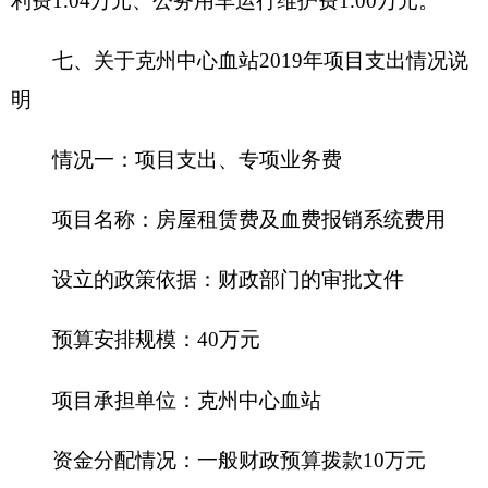
务用车购置0万元，公务用车运行费1.
00
万元，公务
接待费
0.50
万元。
2019
年“三公”经费财政拨款预算比上年
减少
0.5
万元，其中：因公出国（境）费增加0万元，主要原
因是未安排预算；公务用车购置费为0，未安排预
算。公务用车购置费增加（减少）0万元，主要原因
是单位没有购车计划；公务用车运行费减少0
.5
万
元，主要原因是
单位厉行节约
；公务接待费增加0万
元，主要原因是
预算无变动
。
九、关于克州中心血站
2019
年政府性基金预算
拨款情况说明
克州中心血站
2019
年没有使用政府性基金预算
拨款安排的支出，政府性基金预算支出情况表为空