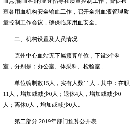
2019
年部门预算情况说明
一、
关于克州中心血站
2019
年收支预算情况的
总体说明
按照全口径预算的原则，克州中心血站
2019
年
所有收入和支出均纳入部门预算管理。收支总预算
401.97
万元。
收入预算包括：一般公共预算
158.34
万元、
上
级补助收入
40.00万元、
事业单位经营收入
160.00
万
元、
其他收入
35.00万元、
单位上年结余（不包括国
库集中支付额度结余）
8.63
万元。
支出预算包括
：
卫生健康
支出
401.97
万元。
二、关于克州中心血站
2019
年收入预算情况说