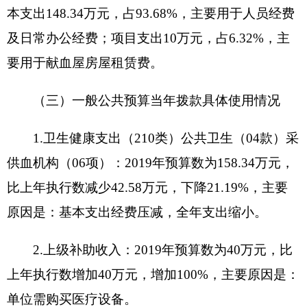
元、电费1.50万元、邮电费0.
5
0万元、取暖费3.49万
元、物业管理费0.50万元、差旅费
0.50
万元、维修
（护）费0.
5
0万元、会议费0.80万元、培训费0.20万
元、公务接待费0.50万元、工会经费0.
58
万元、福
利费
1.04
万元、公务用车运行维护费1.
0
0万元。
七、关于克州中心血站
2019
年项目支出情况说
明
情况一：项目支出、专项业务费
项目
名称
：
房屋租赁费及
血费报销系统费用
设立的政策依据
：财政部门的审批文件
预算安排规模
：
40万元