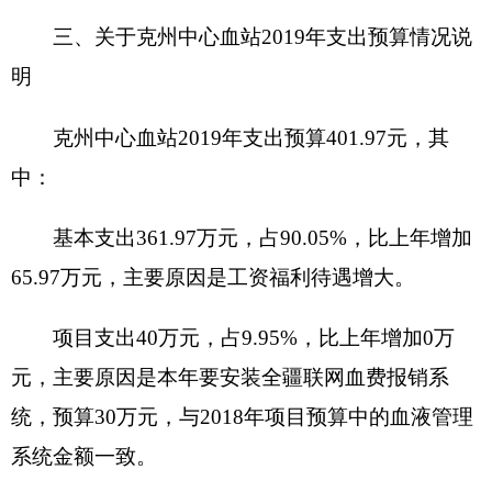
（一）一般公用预算当年拨款规模变化情况
克州中心血站
2019
年一般公共预算拨款基本支
148.34
万元，比上年执行数
减少
10.93
万元，
减少
6.86
%。主要原因是：
单位厉行节约
。
克州中心血站
2019
年一般公共预算拨款项目支
出
10
万元，比上年
执行数减少
31.65
万元，
减少
75.99
%。主要原因是：
单位缩减了一般预算拨款项
目支出的费用
。
（二）一般公共预算当年拨款结构情况
卫生健康
支出
1
58.34
万
元
，占100%。其中：基
本支出
148.34
万元，占
93.68
%，主要用于
人员经费
及日常办公经费
；项目支出
10
万元，占
6.32
%，主