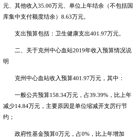
元，主要原因是
单位需购买医疗设备
；
单位上年结余（不包括国库集中支付额度结
余）
8.63
万元，占
2.15
%，比上年
减少
4.2
万元，主
要原因是事业单位经营收入有结余。
三、关于克州中心血站
2019
年支出预算情况说
明
克州中心血站
2019
年支出预算
401.97
元，其
中：
基本支出
361.97
万元，占
90.05
%，比上年增加
65.97
万元，主要原因是工资福利待遇增大。
项目支出40万元，占
9.95
%，比
上年增加0万
元
，主要原因是
本年要安装全疆联网血费报销系