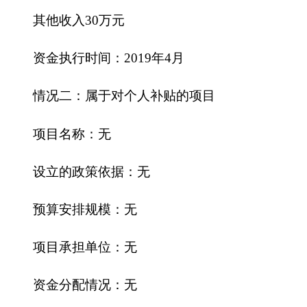
表。
十、其他重要事项的情况说明
（一）机关运行经费情况
。
2019
年，克州中心血站本级及下属0家行政单
位、0家参公管理事业单位和0家事业单位的机关运
行经费财政拨款预算
148.34
万元，比上年预算
增加
15.16
万元，
增加
11.38
%。主要原因是
单位职工工
资增加
。
（二）
政府采购情况
2019
年，克州中心血站
及下属单位
政府采购预
算
125.20
万元，其中：政府采购货物预算
123
万元，
政府采购服务预算
2.20
万元。