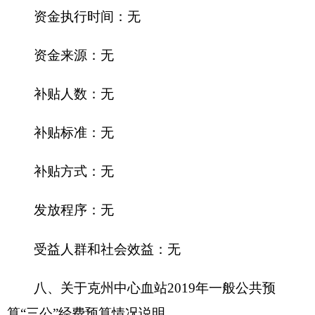
2019
年度本部门面向中小企业预留政府采购项
目预算金额0万元，其中：面向小微企业预留政府采
购项目预算金额0万元。
（三）国有资产占用使用情况
截至201
8
年底，克州中心血站使用国有资产总
体情况为：
1.房
屋14
83
平方米，价值
158.11
万元。
2.车辆1辆，价值7.14万元；特种专业技术用车
车辆1辆，价值7.14万元。
3.办公家具价值16.51万元。
4.其他
资产价值
566.59
万元。