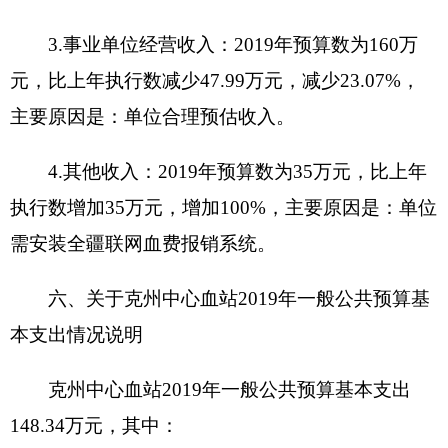
项目承担单位
：
克州中心血站
资金分配情况
：
一般财政预算拨款
1
0万元
其他收入
30万元
资金执行时间
：
2019
年4月
情况二：
属于
对个人补贴的项目
项目名称：
无
设立的政策依据：
无
预算安排规模：
无
项目承担单位：
无
资金分配情况：
无