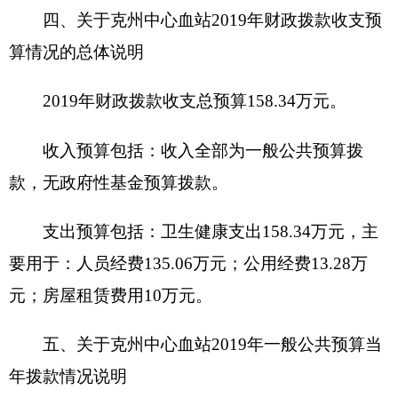
要用于
献血屋房屋租赁费。
（三）一般公共预算当年拨款具体使用情况
1.
卫生健康支出（
210类
）公共卫生（
04款
）采
供血机构（
06项
）：2019
年预算数为
158.34
万元，
比上年
执行数
减少
42.58
万元，下降
21.19
%，主要
原因是：基本支出经费压减，全年支出缩小。
2.上级补助收入：
2019
年预算数为
40
万元，
比
上年
执行数
增加
40
万元，
增加
100
%，主要原因是：
单位需购买医疗设备
。
3.事业单位经营收入：
2019
年预算数为
160
万
元，
比上年
执行数
减少
47.99
万元，
减少
23.07
%，
主要原因是：
单位合理预估收入
。
4.其他收入：
2019
年预算数为
35
万元，
比上年