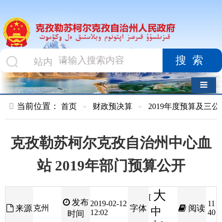
搜索
导航切换
当前位置：
首页
»
财政预决算
»
2019年度预算及三公经费
»
部
克孜勒苏柯尔克孜自治州中心血
站 2019年部门预算公开
大
[
发布
2019-02-12
11
来源
克州
字体
阅读
中
12:02
40
时间
小
]
目录