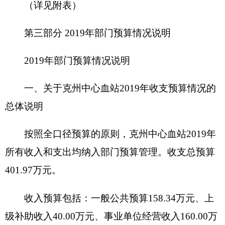
明
克州中心血站收入预算
401.97
万
元，其中：
一般公共预算
158.34
万元，占
39.39
%，比上年
减少
14.84
万元，主要原因是
单位缩减开支厉行节
约
；
政府性基金预算0万元，占0%，比上年增加
（减少）0万元，主要原因是无；
上级补助收入资金
40万元，占9.95
%，比上年
增加
40
万元，主要原因是
单位需购买医疗设备
；
事业单位经营收入1
6
0万元，占
39.80
%，比上
年增加
1
0万元，主要原因是
医院用血量增大
；
其他收入
35
万元，占
8.71
%，比上年增加
35
万