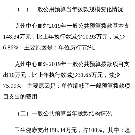
执行数
增加
35
万元，
增加
100
%，主要原因是：
单位
需安装全疆联网血费报销系统
。
六、关于克州中心血站
2019
年一般公共预算基
本支出情况说明
克州中心血站
2019
年一般公共预算基本支出
148.34
万元，其中：
人员经费
135.06
万元，主要包括：
基本工资
39.29
万元、津贴补贴
54.55
万元、奖金
4.48
万元、
机关事业单位基本养老保险缴费
16.66
万元、其他社
会保障缴费
6.81
万元、住房公积金
9.86
万元、退休
费
2.53
万元、奖励金
0.89
万元。
公用经费
13.28
万元，主要包括：办公费1.
37
万
元、印刷费
0.20
万元、手续费0.10万元、水费0.50万