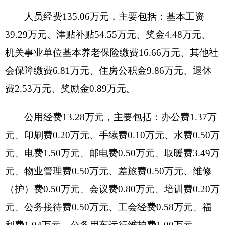
资金执行时间：
无
资金来源：
无
补贴人数：
无
补贴标准：
无
补贴方式：
无
发放程序：
无
受益人群和社会效益：
无
八、关于克州中心血站
2019
年一般公共预
算“三公”经费预算情况说明
克州中心血站
2019
年“三公”经费财政拨款预算
数为1.5万元，其中：因公出国（境）费0万元，公