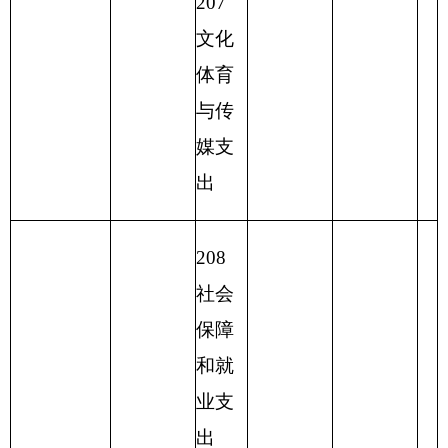
其他
地区
支出
220
国土
资源
气象
等支
出
221
住房
保障