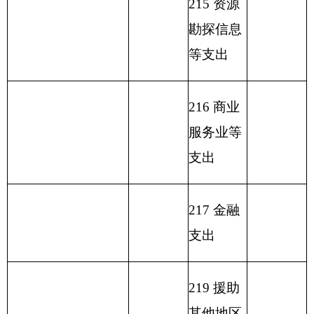
还本支出
232 债务
付息支出
233 债务
发行费支
出
本年支出
本年收入小计
1409.29
1732.14
小计
单位上年结余（不包
230 转移
括国库集中支付额度
322.85
性支出