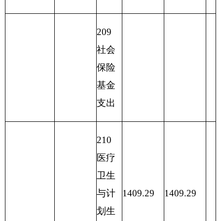
支出
222
粮油
物资
管理
支出
2
23
国有
资本
经营
预算
支出