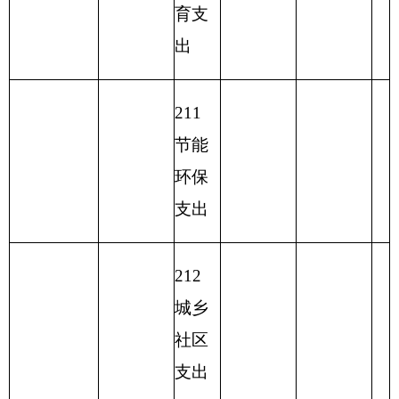
227
预备
费
229
其他
支出
2
31
债务
还本
支出
2
32
债务