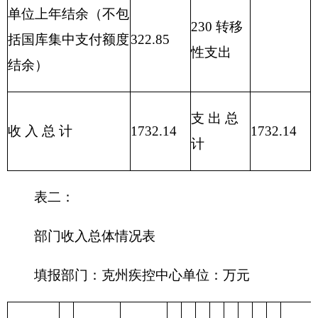
类
款
项
疾病预防控制
210
04
01
1732.14
1655.42
76.72
机构
合计
表四：
财政拨款收支预算总体情况表
编制部门：
克州疾控中心
单位：万元
财政拨款收入
财政拨款支出