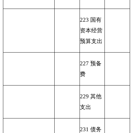
总计
共预算
金
外
弥
国库
科
管
收
助
经
收
拨款
预
收
补
集中
目
理
入
收
营
入
算
入
收
支付
名
资
入
收
拨
支
额度
称
金
入
类
款
项
款
差
结
额
余）
疾
病
预
防
210
04
01
1732.14
1409.29
322.85
控
制
机
构