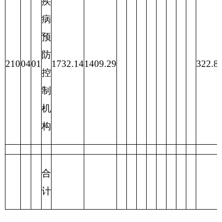
202
一般公共预
1409.29
外交
算
支出
203
政府性基金
国防
预算
支出
204
公共
安全
支出
205
教育