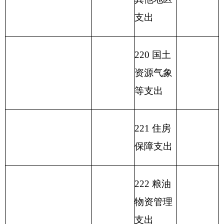
结余）
支 出
总
收 入 总 计
1732.14
1732.14
计
表二：
部门收入总体情况表
填报部门：
克州疾控中心
单位：万元
用
单位
政
事
上年
功
财
事
功能分
府
业
结余
能
政
上
业
类科目
性
预
基
（不
分
专
事
级
单
其
编码
一般公
基
算
金
包含
类
户
业
补
位
他