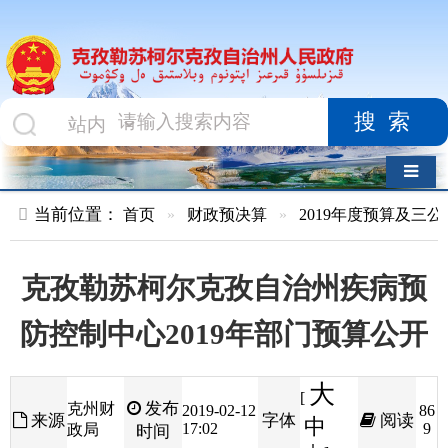
搜索
导航切换
当前位置：
首页
»
财政预决算
»
2019年度预算及三公经费
»
部
克孜勒苏柯尔克孜自治州疾病预
防控制中心2019年部门预算公开
大
[
发布
克州财
2019-02-12
86
来源
字体
阅读
中
17:02
9
政局
时间
小
]
目录