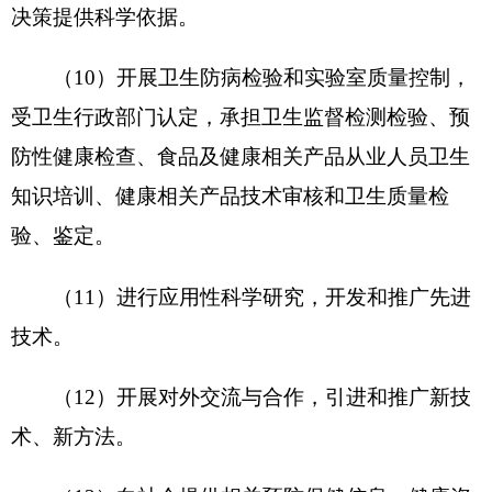
室，分别是：
办公室、防疫计划免疫科、结核病防
治科、性病艾滋病科、鼠防科、综合防治科、卫生
科、检验科、信息与健康教育科。
克州疾控中心
编制数
85
，实有人数
161
人，其
中：在职
99
人，减少
3
人； 退休
62
人，减少
4
人；
离休
0
人
，
增加或减少
0
人
。
第二部分
2019年克州疾控中心
预算公开表
表一：
部门收支总体情况表
编制部门：
克州疾控中心
单位：万元
收 入
支 出