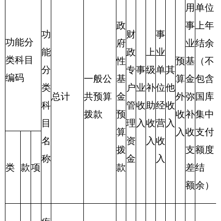
政
府
性
功 能
一般公共
项 目
合计
合计
基
分 类
预算
金
预
算
201
一般
财政拨款
1409.29
公共
（补助）
服务
支出