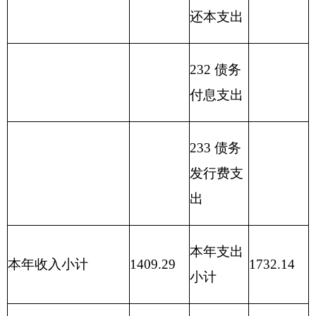
合
计
表三：
部门支出总体情况表
编制部门：
克州疾控中心
单位：万元
项 目
支出预算
功能分类科目
编码
功能分类科目
基本支
项目
合 计
名称
出
支出