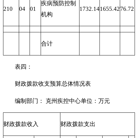
社会
保障
和就
业支
出
209
社会
保险
基金
支出
210
医疗
卫生