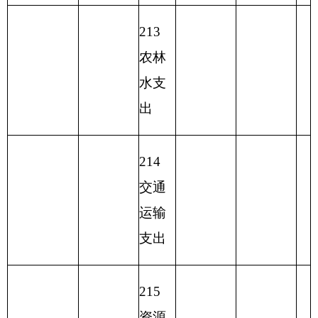
付息
支出
233
债
务发
行费
支出
本年
本年收入小
1409.29
支出
1409.29
1409.29
计
小计
单位上年
230
结余（不包
转移
含国库集中
322.85