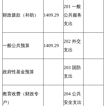
209 社会
预算外收入
保险基金
支出
210 医疗
用事业基金弥补收支
卫生与计
1732.14
差额
划生育支
出
211 节能
环保支出
212 城乡
社区支出