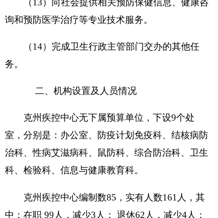
项 目
预算数
功能分类
预算数
201 一般
财政拨款（补助）
1409.29
公共服务
支出
202 外交
一般公共预算
1409.29
支出
203 国防
政府性基金预算
支出
教育收费（财政专
204 公共
户）
安全支出