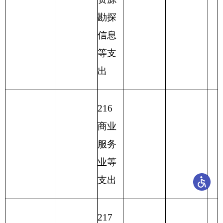
性支
支付额度结
出
余）
支 出
收 入 总 计
1409.29
1409.29
1409.29
总 计
表五：
一般公共预算支出情况表
单位：万
编制部门：
克州疾控中心
元
项目
一般公共预算支出