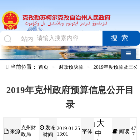
搜索
导航切换
当前位置：
首页
»
财政预决算
»
2019年度预算及三公经费
»
政
2019年克州政府预算信息公开目
录
大
[
发布
克州财
2019-01-25
47
来源
字体
阅读
中
13:01
7
政局
时间
小
]