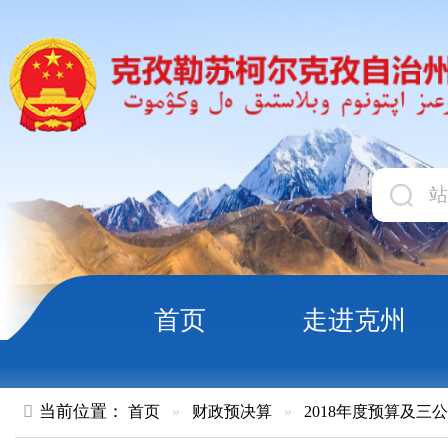
首页
走进克州
领导
当前位置：
首页
»
财政预决算
»
2018年度预算及三公经费
»
部
克孜勒苏柯尔克孜自