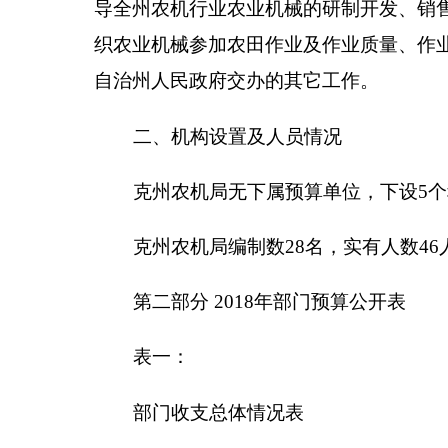
编制部门：
克州农机局
单位：万元
收 入
项 目
预算
财政拨款（补助）
422.
一般公共预算
政府性基金预算
教育收费(财政专户)