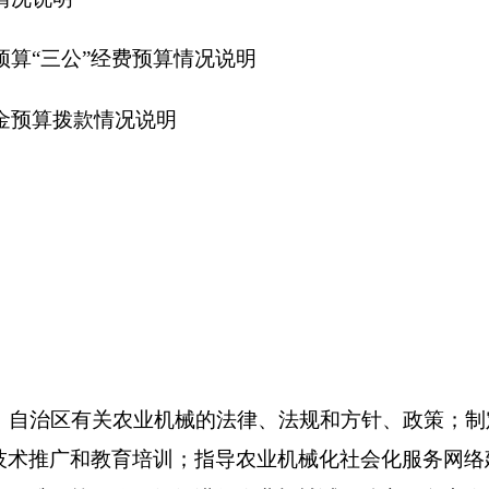
关农业机械的法律、法规和方针、政策；制定全州农业机械化发
教育培训
；指导农业机械化社会化服务网络建设，组织开展农业
工作；组织进行农业机械试验鉴定；负责农业机械安全生产及监
督管理；负责对农业机械维修、营销市场的管理及农机行业职业
别是：办公室、安监科、科教科、市场监管科、管理科。
在职28人，增加或减少0人；退休18人，增加或减少0人；离休0