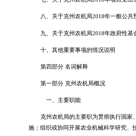
克州农机局的主要职为
贯彻执行国家、自治区有
施；组织或协同开展农业机械科学研究、技术推广和
导全州农机行业农业机械的研制开发、销售、维修等
织农业机械参加农田作业及作业质量、作业收费的监
自治州人民政府交办的其它工作。
二、机构设置及人员情况
克州农机局
无下属预算单位，下
设5个科室，分
克州农机局编制数28名，实有人数46人，其中：
第二部分
2018
年部门预算公开表
表一：
部门收支总体情况表