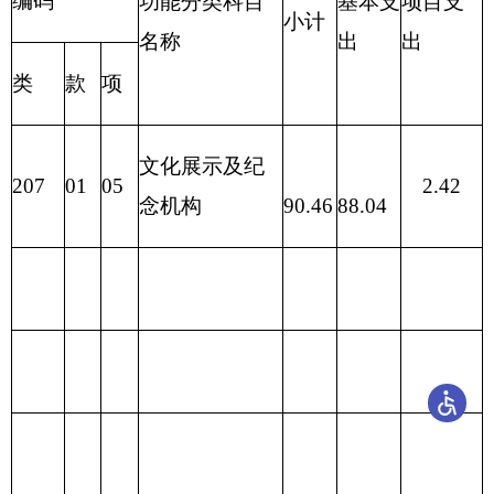
合计
0.99
88.04
87.05
表七：
项目支出情况表
编制部门：
克州美术
单位：万元
馆