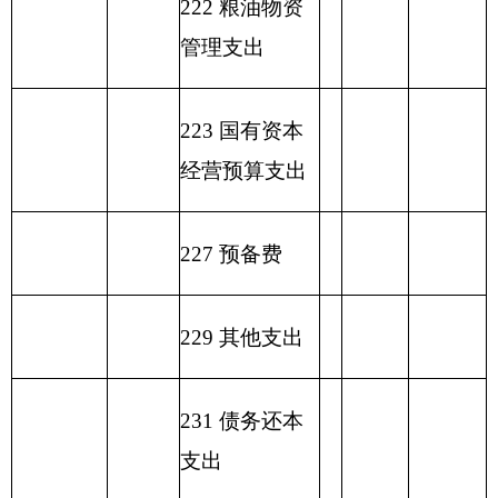
单位：万
编制部门：
克州美术馆
元
一般公共预算基本
项目
支出
经济分类科
目编码
人员
公用经
经济分类科目名称
小计
经费
费
类
款
机关事业单位基本养
10.80
10.80
0.00
老保险缴费
基本工资
25.06
25.06
0.00