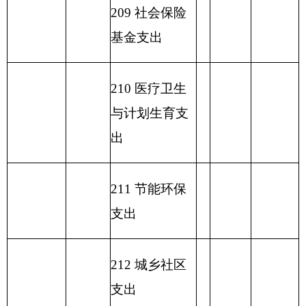
收 入 总
90.46
支 出 总 计
计
表五：
一般公共预算支出情况表
编制部门：
克州美术馆
单位：万元
项目
一般公共预算支出
功能分类科目
编码
功能分类科目
基本支
项目支
小计
名称
出
出
类
款
项