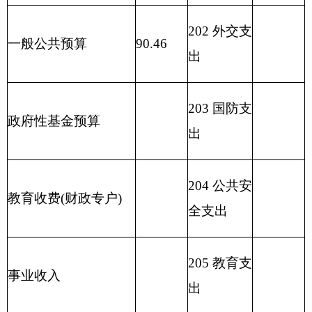
208 社会保
用事业基金弥补收支
障和就业
差额
支出
209 社会保
上级补助收入
50
险基金支
出
210 医疗卫
生与计划
生育支出
211 节能环
保支出