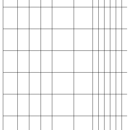
合计
190.46
188.04
2.42
表四：
财政拨款收支预算总体情况表
编制部门：
克州美术馆
单位：万元
财政拨款收入
财政拨款支出