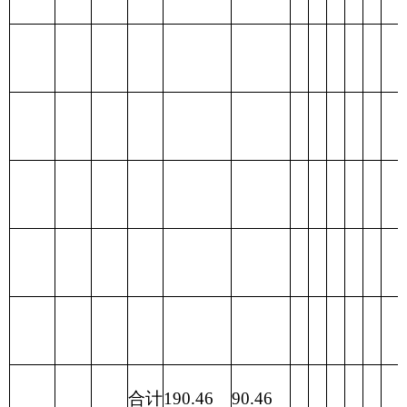
政府性
合
一般公
项 目
合计
功 能 分 类
基金预
计
共预算
算
财政拨款
201 一般公共
90.46
（补助）
服务支出
一般公共
90.46
202 外交支出
预算
政府性基
203 国防支出
金预算
204 公共安全
支出