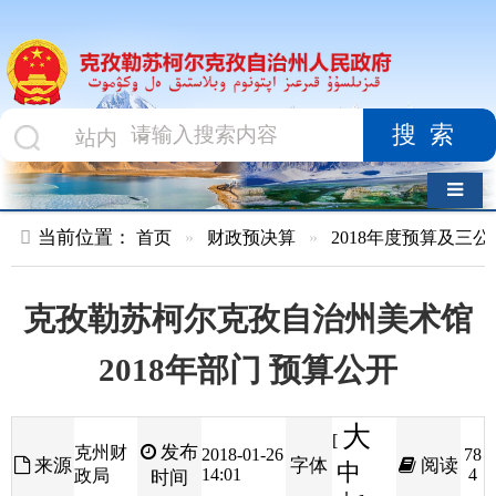
搜索
导航切换
当前位置：
首页
»
财政预决算
»
2018年度预算及三公经费
»
部
克孜勒苏柯尔克孜自治州美术馆
2018年部门 预算公开
大
[
发布
克州财
2018-01-26
78
来源
字体
阅读
中
14:01
4
政局
时间
小
]
目录