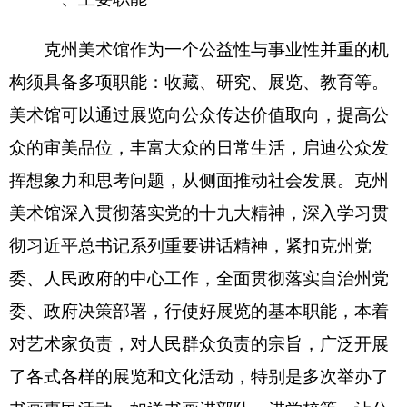
书画惠民活动，如送书画进部队、进学校等，让公
众与书画家的创作过程和作品零距离接触，丰富广
大群众的文化生活，提高大众的艺术修养。
二、机构设置及人员情况
克州美术馆
单位无下属预算单位，无下设科
室。
克州美术馆
单位编制数5，实有人数5人，其
中：在职8人，增加或减少0人； 退休1人，增加或
减少 0人；离休0人，增加或减少0人。
第二部分
2018
年克州美术馆预算公开表
(具体情况详见附件)
表一： 克州美术馆收支总体情况表