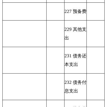
拨款
预
补
集中
名称
理
入
营
入
算
收
支付
资
收
拨
支
额度
金
入
类
款
项
款
差
结
额
余）
文化
展示
207
01
05
及纪
190.46
90.46
50
念机
构