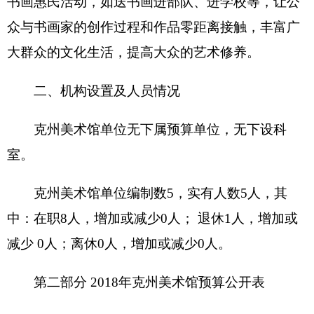
编制部门：
克州美术馆
单位：万元
收 入
支 出
项 目
预算数
功能分类
预算数
201 一般公
财政拨款（补助）
90.46
共服务支
出
202 外交支
一般公共预算
90.46
出
203 国防支
政府性基金预算