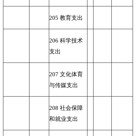
2
31 债务还本
支出
2
32 债务付息
支出
233
债务发行费
支出
小 计
90.46
小 计
230 转移性支
出