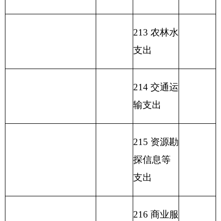
221 住房保
障支出
222 粮油物
资管理支
出
223 国有资
本经营预
算支出
227 预备费
229 其他支
出