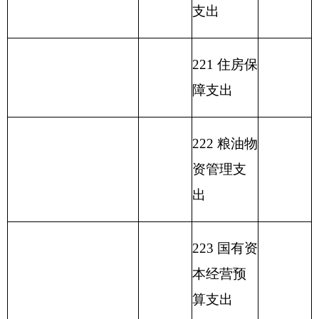
收 入 总 计
190.46
支 出 合 计
表二：
克州美术馆收入总体情况表
填报部门：
克州美术馆
单位：万元
用
单位
政
事
上年
财
事
府
业
结余
功能分类科目
政
业
性
基
（不
编码
功能
专
事
单
其
一般公
基
金
包括
分类
户
业
位
他
总 计
共预算
金
弥
国库
科目
管
收
经
收