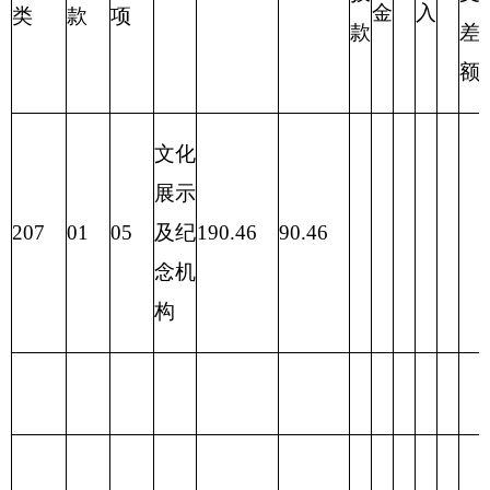
项目
支出预算
功能分类科
目编码
功能分类科目
基本支
项目
合计
名称
出
支出
类
款
项
文化展示及纪
207
01
05
190.46
188.04
2.42
念机构