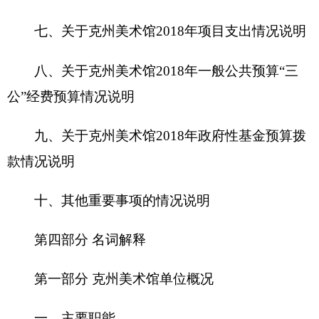
第一部分 克州美术馆单位概况
一、主要职能
克州美术馆作为一个公益性与事业性并重的机
构须具备多项职能：收藏、研究、展览、教育等。
美术馆可以通过展览向公众传达价值取向，提高公
众的审美品位，丰富大众的日常生活，启迪公众发
挥想象力和思考问题，从侧面推动社会发展。克州
美术馆深入贯彻落实党的
十九大
精神，深入学习贯
彻习近平总书记系列重要讲话精神，紧扣克州党
委、人民政府的中心工作，全面贯彻落实自治州党
委、政府决策部署，行使好展览的基本职能，本着
对艺术家负责，对人民群众负责的宗旨，广泛开展
了各式各样的展览和文化活动，特别是多次举办了