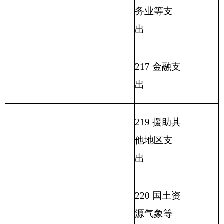
231 债务还
本支出
232 债务付
息支出
233 债务发
行费支出
小 计
140.46
小 计
单位上年结余（不包
230 转移性
括国库集中支付额度
50
支出
结余）