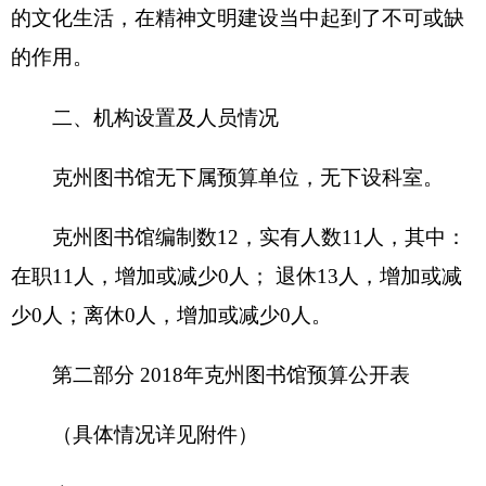
收 入
支 出
预
预
项 目
算
功能分类
算
数
数
201 一般公共服
财政拨款（补助）
务支出
一般公共预算
202 外交支出
政府性基金预算
203 国防支出
204 公共安全支
教育收费(财政专户)
出