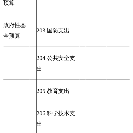
227 预备费
229 其他支出
2
31 债务还本支
出
2
32 债务付息支
出
233
债务发行费
支出
小 计
小 计