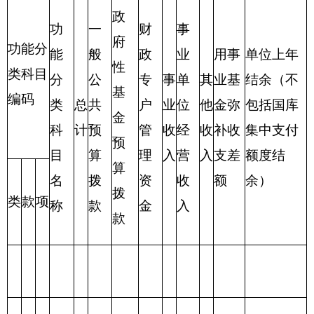
编制部门：
克州图书馆
位：万元
项目
支出预算
功能分类科目
编码
功能分类科目
合
基本支
项目支
名称
计
出
出
类
款
项