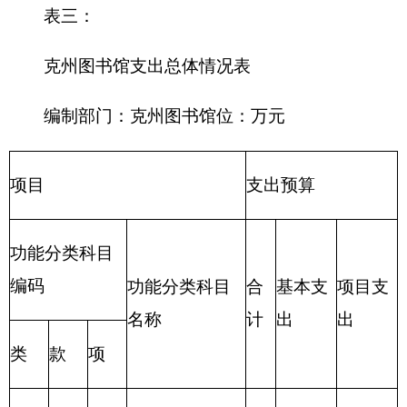
财政拨款收支预算总体情况表
编制部门：
克州图书馆
单位：万元
财政拨款收
财政拨款支出
入
合
合
一般公
政府性基
项 目
功 能 分 类
计
计
共预算
金预算
财政拨款
201 一般公共服
（补助）
务支出
一般公共
202 外交支出