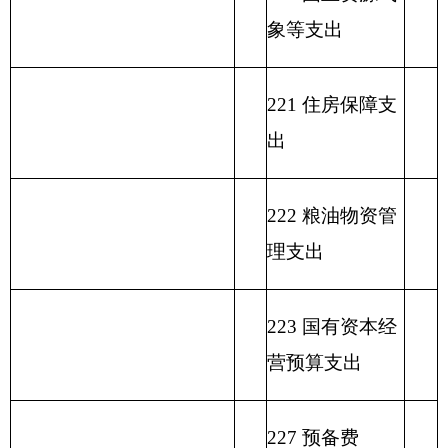
表二：
克州图书馆收入总体情况表
填报部门：
克州图书馆
单位：万元
政
功
一
财
事
府
功能分
能
般
政
业
用事
单位上年
性
类科目
分
公
专
事
单
其
业基
结余（不
基
编码
类
总
共
户
业
位
他
金弥
包括国库
金
科
计
预
管
收
经
收
补收
集中支付
预
目
算
理
入
营
入
支差
额度结
算
名
拨
资
收
额
余）
拨
类
款
项
称
款
金
入
款