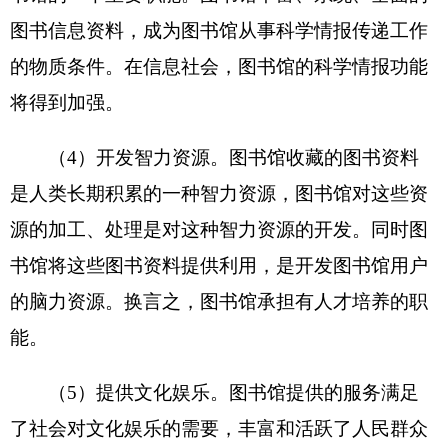
二、机构设置及人员情况
克州
图书
馆
无下属预算单位，无下设科室。
克州
图书
馆
编制数12，实有人数11人，其中：
在职11人，增加或减少0人； 退休13人，增加或减
少0人；离休0人，增加或减少0人。
第二部分
2018
年克州图书馆预算公开表
（具体情况详见附件）
表一：
克州图书馆收支总体情况表
编制部门：
克州图书馆
单位：万元