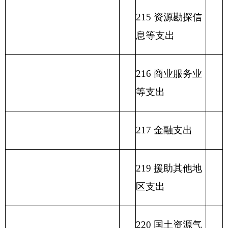
232 债务付息支
出
233 债务发行费
支出
小 计
小 计
单位上年结余（不包括国
230 转移性支出
库集中支付额度结余）
收 入 总 计
支 出 合 计