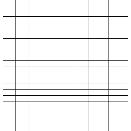
208 社会保障和
就业支出
209 社会保险基
金支出
210 医疗卫生与
计划生育支出
211 节能环保支
出
212 城乡社区支