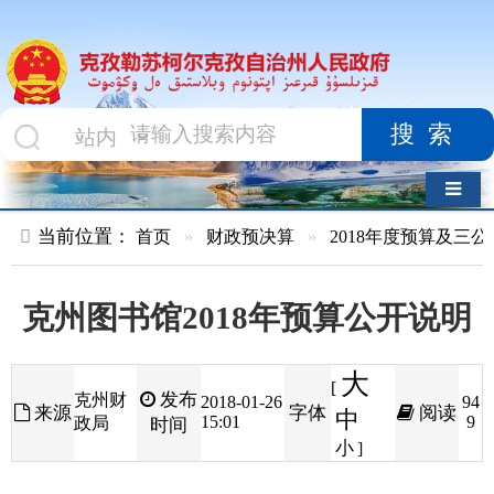
搜索
导航切换
当前位置：
首页
»
财政预决算
»
2018年度预算及三公经费
»
部
克州图书馆2018年预算公开说明
大
[
发布
克州财
2018-01-26
94
来源
字体
阅读
中
15:01
9
政局
时间
小
]
目录