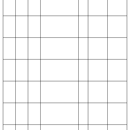
预算
政府性基
203 国防支出
金预算
204 公共安全支
出
205 教育支出
206 科学技术支
出
207 文化体育与
传媒支出