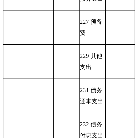
基
金
包括
分类
一般公共
户
事业
位
其他
总 计
金
弥
国库
科目
预算拨款
管
收入
经
收入
预
补
集中
名称
理
营
算
收
支付
资
收
拨
支
额度
金
入
类
款
项
款
差
结
额
余）
行政
208
02
01
运
1035.07
11
12
1058.07
行