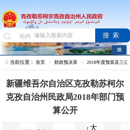
搜索
导航切换
当前位置：
首页
»
财政预决算
»
2018年度预算及三公经费
»
部
新疆维吾尔自治区克孜勒苏柯尔
克孜自治州民政局2018年部门预
算公开
大
[
发布
克州财
2018-01-26
70
来源
字体
阅读
中
15:01
5
政局
时间
小
]