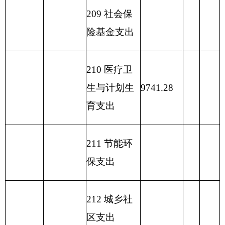
单位：万
编制部门：克州民政局
元
项目
一般公共预算支出
功能分类科目
编码
功能分类科目
基本
项目支
小计
名称
支出
出
类
款
项
208
02
01
行政运行
1,035.07
991.67
43.40