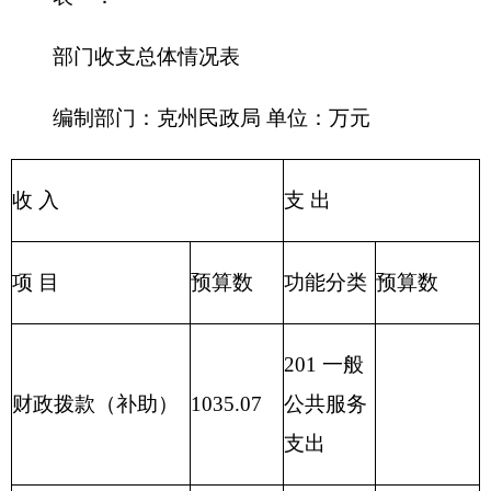
户)
安全支出
205 教育
事业收入
11
支出
206 科学
事业单位经营收入
技术支出
207 文化
其他收入
12
体育与传
媒支出
208 社会
用事业基金弥补收
保障和就
1058.067
支差额
业支出