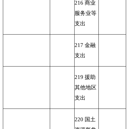
231 债务
还本支出
232 债务
付息支出
233 债务
发行费支
出
小 计
小 计
1058.07
1058.07
单位上年结余（不
230 转移