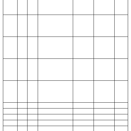
205 教育支
出
206 科学技
术支出
207 文化体
育与传媒支
出
208 社会保
障和就业支
出