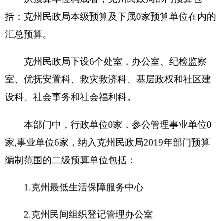
4.
克州殡葬所
5.
克州慈善总会
6.
克州福利彩票发行中心。
克州民政局编制数37人，实有人数34，其中：
在职34人，调入三人调走一人；退休19人；离休1
人，减少1人。
第二部分
2018
年部门预算公开表
表一：
部门收支总体情况表
编制部门：克州民政局 单位：万元