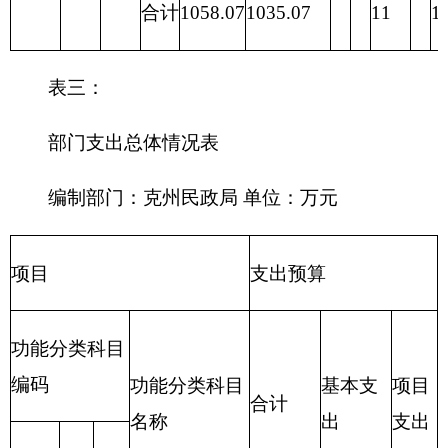
合计
1,058.07
1,014.67
表四：
财政拨款收支预算总体情况表
编制部门：克州民政局 单位：万元
财政拨款收入
财政拨款支出
一
般
政府
公
性基
项 目
合计
功 能 分 类
合计
共
金预
预
算
算