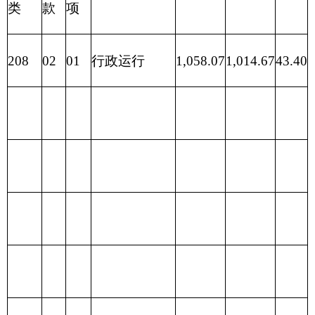
财政拨
201 一般公
款（补
9750.80
9.52
共服务支出
助）
一般公
202 外交支
9750.80
共预算
出
政府性
203 国防支
基金预
出
算
204 公共安
全支出