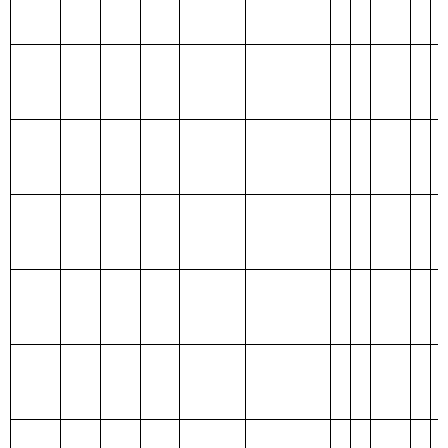
编码
功能分类科目
基本支
项目
合计
名称
出
支出
类
款
项
208
02
01
行政运行
1,058.07
1,014.67
43.40