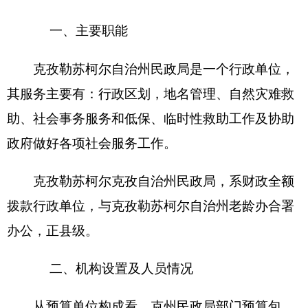
括：
克州民政局
本级预算及下属
0
家预算单位在内的
汇总预算。
克州民政局下设
6
个处室，办公室、纪检监察
室、优抚安置科、救灾救济科、基层政权和社区建
设科、社会事务和社会福利科。
本部门中，行政单位
0
家，参公管理事业单位
0
家,事业单位
6
家，纳入
克州民政局
2019
年部门预算
编制范围的二级预算单位包括：
1.
克州最低生活保障服务中心
2.
克州民间组织登记管理办公室
3.
克州退伍军人和军队离退休干部安置办公室