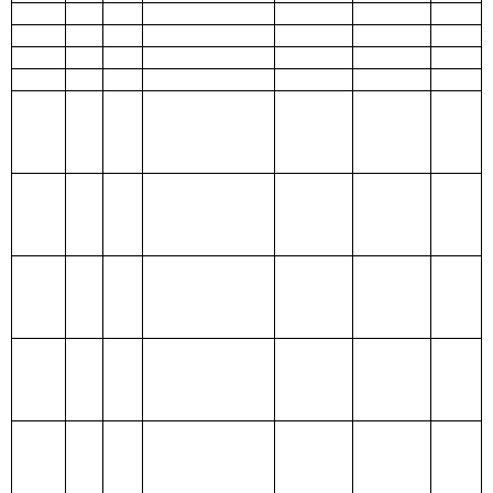
209 社会保
险基金支出
210 医疗卫
生与计划生
9741.28
育支出
211 节能环
保支出
212 城乡社
区支出
213 农林水