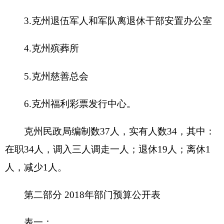
收 入
支 出
项 目
预算数
功能分类
预算数
201 一般
财政拨款（补助）
1035.07
公共服务
支出
202 外交
一般公共预算
1035.07
支出
203 国防
政府性基金预算
支出
教育收费(财政专
204 公共