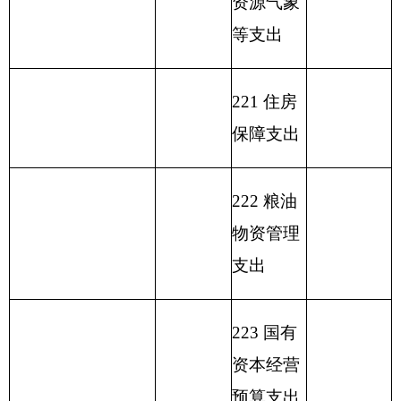
包括国库集中支付
性支出
额度结余）
支 出 合
收 入 总 计
计
1058.07
表二：
部门收入总体情况表
填报部门：克州民政局 单位：万元
用
单位
政
事
上年
财
事
府
业
结余
功能分类科目
政
业
性
基
（不
编码
功能
专
单