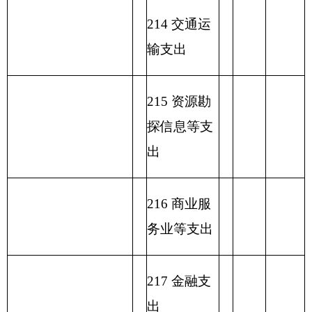
名称
计
出
类
款
项