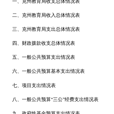
五、一般公共预算支出情况表
六、一般公共预算基本支出情况表
七、
项目支出情况表
八、一般公共预算“三公”经费支出情况表
九、政府性基金预算支出情况表
第三部分
克州教育局
2018
年部门预算情况说明
一、关于
克州教育局
2018
年收支预算情况的总
体说明
二、关于
克州教育局
2018
年收入预算情况说明
三、关于
克州教育局
2018
年支出预算情况说明