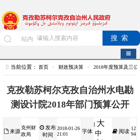
搜索
导航切换
当前位置：
首页
»
财政预决算
»
2018年度预算及三公经费
»
部
克孜勒苏柯尔克孜自治州水电勘
测设计院2018年部门预算公开
大
[
发布
克州财
2018-01-26
12
来源
字体
阅读
中
21:01
94
政局
时间
小
]
目录