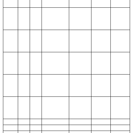
205
教育支出
206
科学技术
支出
207
文化体育
与传媒支出
208
社会保障
和就业支出
209
社会保险
基金支出