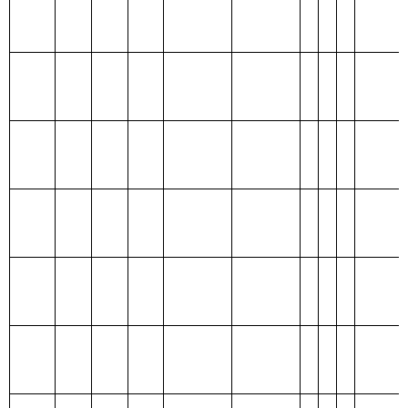
项目
支出预算
功能分类科目
编码
功能分类
基本支
项目支
合计
科目名称
出
出
类
款
项
水利前期
213
03
08
423.22
395.1
28.12
工作