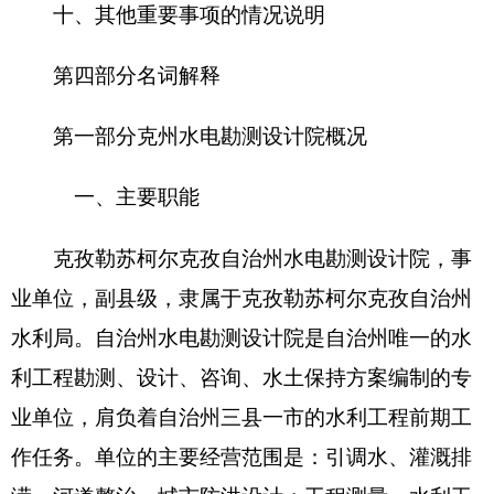
涝、河道整治、城市防洪设计；工程测量、水利工
程咨询、水土保持方案编制以及技术服务。州水电
勘测设计院是以水利工程设计、工程测量、工程咨
询、水保方案编制等多专业的综合性水利勘测设计
院。
二、机构设置及人员情况
克州水电设计院无下属预算单位，
隶属于克孜
勒苏柯尔克孜自治州水利局。克孜勒苏自治州水电
勘测设计院
全额事业单，
下设五个科室分别为办公
室、设计一室、设计二室、水经室、测量队。
克州水电编制数
15
个，实有人数
40
人，其中：
在职
20
人，减少
0
人；退休
20
人，增加
0
人；离休
0
人，增加或减少
0
人。