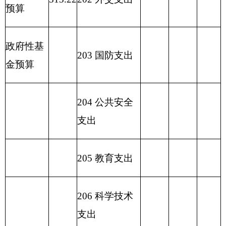
2
31
债务还本
支出
2
32
债务付息
支出
233
债务发行费
支出
小
计
313.22
小
计
313.22
313.22
230
转移性支
出
收
入
总
计
313.22
支
出
总
计
313.22
313.22