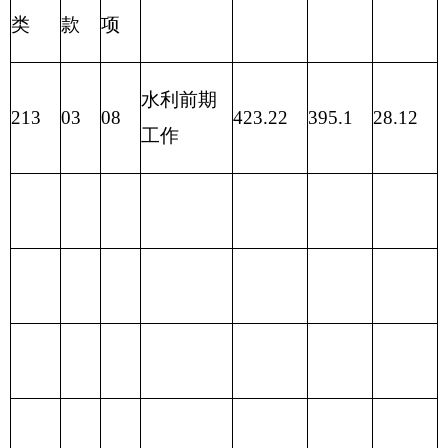
项
目
合计
功
能
分
类
合计
公共
金预
预算
算
财政拨款
201
一般公共
313.22
（补助）
服务支出
一般公共
313.22
202
外交支出
预算
政府性基
203
国防支出
金预算
204
公共安全
支出