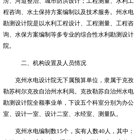
第二部分
2018
年克州水电设计院预算公开表
表一：
部门收支总体情况表
编制部门：克州水电勘测设计院
单位：万元
收
入
支
出
项
目
预算数
功能分类
预算数
201
一般公
财政拨款（补助）
313.22
共服务支
出