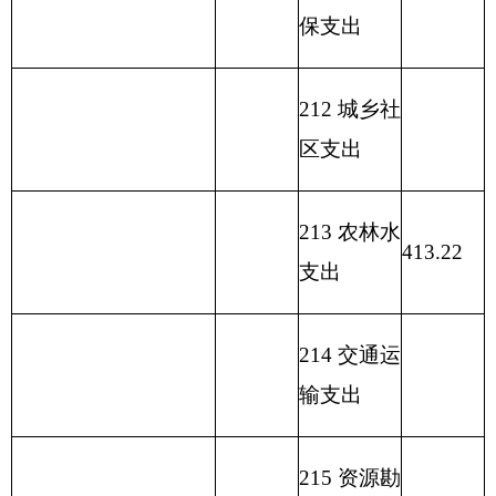
源气象等
支出
221
住房保
障支出
222
粮油物
资管理支
出
223
国有资
本经营预
算支出