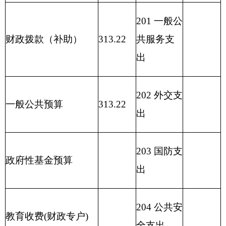
207
文化体
其他收入
育与传媒
支出
208
社会保
用事业基金弥补收支
障和就业
差额
支出
209
社会保
险基金支
出
210
医疗卫
生与计划