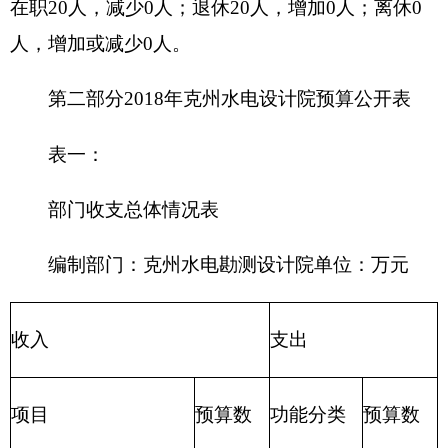
202
外交支
一般公共预算
313.22
出
203
国防支
政府性基金预算
出
204
公共安
教育收费
(
财政专户
)
全支出
205
教育支
事业收入
出
206
科学技
事业单位经营收入
110
术支出