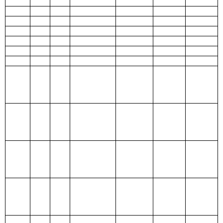
210
医疗卫生
与计划生育支
出
211
节能环保
支出
212
城乡社区
支出
213
农林水支
313.22
313.22
出
214
交通运输