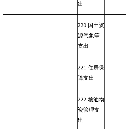
单位上年结余（不包
230
转移性
括国库集中支付额度
支出
结余）
收
入
总
计
413.22
支
出
合
计
413.22
表二：
部门收入总体情况表
填报部门：克州水电勘测设计院
单位：万元
用
单位
政
事
上年
财