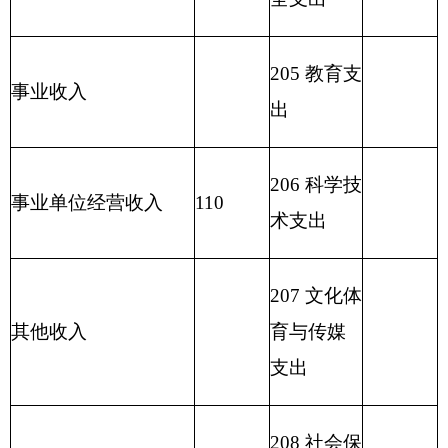
生育支出
211
节能环
保支出
212
城乡社
区支出
213
农林水
413.22
支出
214
交通运
输支出
215
资源勘