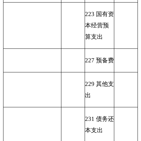
府
业
结余
功能分类科目
政
性
基
（不
编码
功能
专
事
事业
其
一般公
基
金
包括
分类
户
业
单位
他
总
计
共预算
金
弥
国库
科目
管
收
经营
收
拨款
预
补
集中
名称
理
入
收入
入
算
收
支付
资
拨
支
额度
金
类
款
项
款
差
结
额
余）
水利
前期
213
03
08
423.22
313.22
110
工
作