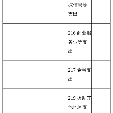
227
预备费
229
其他支
出
231
债务还
本支出
232
债务付
息支出
233
债务发
行费支出
小
计
413.22
小
计
413.22