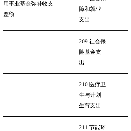
探信息等
支出
216
商业服
务业等支
出
217
金融支
出
219
援助其
他地区支
出
220
国土资