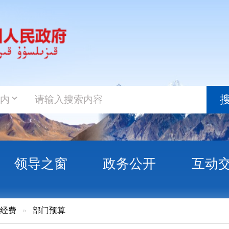
政务新
搜索
之窗
政务公开
互动交流
政务服
门预算
自治州草原监理所2018年部门预算公开