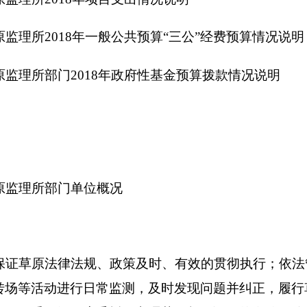
律法规、政策及时、有效的贯彻执行；依法管理和保护草原，在
进行日常监测，及时发现问题并纠正，履行草原保护的预防职能
级政府委托，办理草原权属证明的发放及管理工作；依据国家草
草原监理，草原保护工作规划和计划，经批准，发布后组织实施
系统变化趋势进行监测和预警，为畜牧业提供草原生产资料方面
监督检查和管护；办理草原国家建设征（拨）用、临时使用及开
主管部门委托，核发有关证明文件，征缴有关费用工作；审核采
驻厂检查登记工作；宣传贯彻，执行国家《草原防火条例》和《
任单位，建立草原防火责任制度，并进行检查、监督；组织开展
防火设施，消防火灾隐患；组织指挥扑救草原火灾，依法对草原
单位，下设机构
4
个科室。
分别是
办公室、资源科、监理科、防火