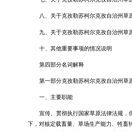
宣传、贯彻执行国家草原法律法规，保证草原法
下，对核定载畜量、草场生产能力、牲畜转场等活动
使用权的登记审核及权属纠纷、争议解决工作，受同
管理和处理违反国家草原法律法规的各种行为；编制
监测规划、计划，整理和完善全州草地，对全州草原
耕还草、禁牧、轮牧及生态移民围栏区执行情况进行
目的审核及牧民、牧业单位补偿、安置工作，受畜牧
物许可事宜，对收购草原药用、经济植物的生产厂家
办法》；组织划定草原防火责任区，确定草原防火责
防、扑救草原火灾的准备，落实工作，维护保养草原
查、处罚；进行草原火灾全面统计，建立火灾档案。
二、
机构设置及人员情况
克孜勒苏柯尔克孜自治州
草原监理所无下属预算