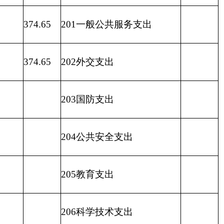
209
社会保险基金支出
210
医疗卫生与计划生育支出
211
节能环保支出
212
城乡社区支出
213
农林水支出
384.65
214
交通运输支出
215
资源勘探信息等支出