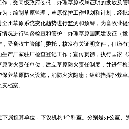
人，实有人数
43
人，其中：在职30人，增加或减少0人； 退休13人
 单位：万元
支
出
数
功能分类
预算数
65
201
一般公共服务支出