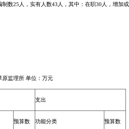
65
202
外交支出
203
国防支出
204
公共安全支出
205
教育支出
206
科学技术支出
0
207
文化体育与传媒支出
208
社会保障和就业支出