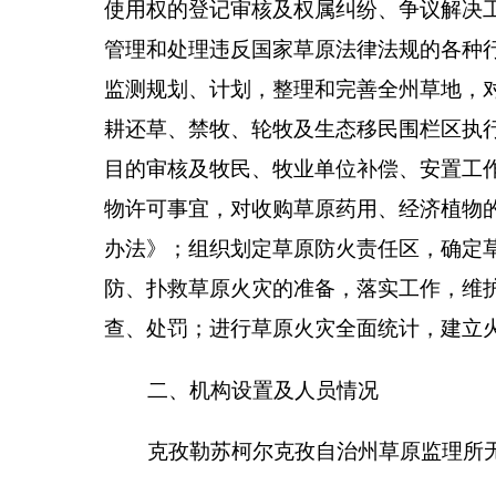
克孜勒苏柯尔克孜自治州
草原监理所编制数25
休0人，增加或减少0人。
第二部分2018年部门预算公开表
表一：
部门收支总体情况表
编制部门：
克孜勒苏柯尔克孜自治州
草原监理所
收
入
项
目
预算
财政拨款（补助）
374.