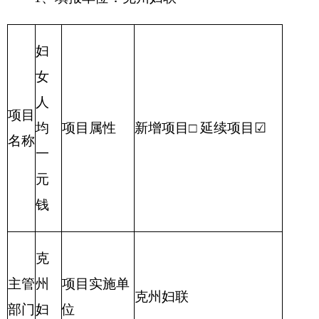
项目
实施
开始时间
完成时间
内容
1、
妇女
群众
1月
12月
宣传
项目
教育
实施
进度
计划
2、
开展
1月
12月
调研
3、