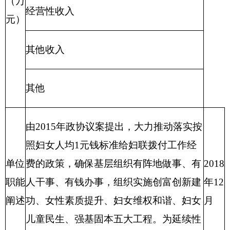
项目起止时
项目负
2018年2月份
陈菊
间
责人
资金总额
1.2万
元
财政拨款
1.2万
元
自有资金
项目资金
（万元）
经营性收入
其他收入
其他