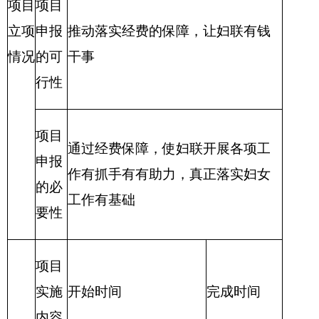
1、
项目实施进
度计划
2、
……
财政支出绩效目标申报表
（ 2018年度）
3
、
填报单位：克州
妇联
“访惠聚”人员生
项目属
新增项目
☑
延
项目名称
活补助经费
性
续项目□