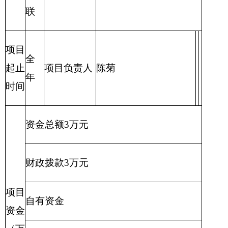
开展
1月
12月
文体
活动
财政支出绩效目标申报表
（ 2018年度）
2
、
填报单位：克州
妇联
群众工作
人员生
项目属
新增项目
☑
延
项目名称
活补助经费
性
续项目□
项目实
主管部门
克州
妇联
克州
妇联
施单位