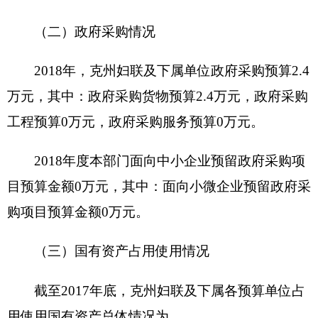
项目
全
起止
项目负责人
陈菊
年
时间
资金总额
3万元
财政拨款
3万元
项目
自有资金
资金
（万
经营性收入
元）
其他收入
其他