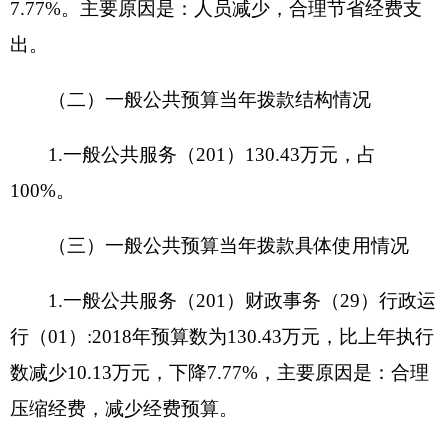
元、办公用品及设备采购1.4万元。
七、关于克州妇联2018年项目支出情况说明
1.项目
名称
：
妇女人均一元钱
设立的政策依据
：
政协提案
预算安排规模
：
3万元
项目承担单位
：
克州妇联
资金分配情况
：
妇女人均一元钱
资金执行时间
：
全年
2.项目
名称
：
群众工作
人员生活补助经费
设立的政策依据
：
州领导批示