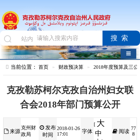
搜索
导航切换
当前位置：
首页
»
财政预决算
»
2018年度预算及三公经费
»
部
克孜勒苏柯尔克孜自治州妇女联
合会2018年部门预算公开
大
[
发布
克州财
2018-01-26
77
来源
字体
阅读
中
17:01
8
政局
时间
小
]
目录