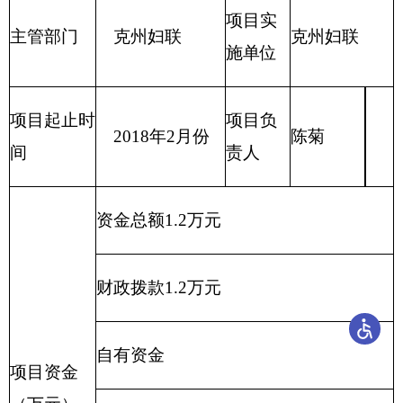
完成时
项目实施内容
开始时间
间
项目实施
进度计划
1、
2、
财政支出绩效目标申报表
（ 2018年度）
4
、
填报单位：克州
妇联
项目名
群众工作经
新增项目
☑
延续项
项目属性
称
费
目□