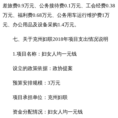
受益人群和社会效益
：以开展群众工作为重
点，做好群众工作
3.项目
名称
：
“访惠聚”人员生活补助经费
设立的政策依据
：
州领导批示
预算安排规模
：
12.96万元
项目承担单位
：
克州妇联
资金分配情况
：
“访惠聚”人员生活补助经费
资金执行时间
：
全年
资金来源
：
克州财政拨款
补贴人数
：
6
人