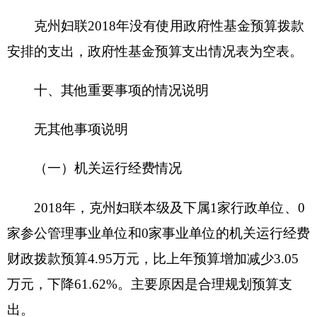
妇
女
人
项目
均
项目属性
新增项目□ 延续项目
☑
名称
一
元
钱
克
主管
州
项目实施单
克州妇联
部门
妇
位
联