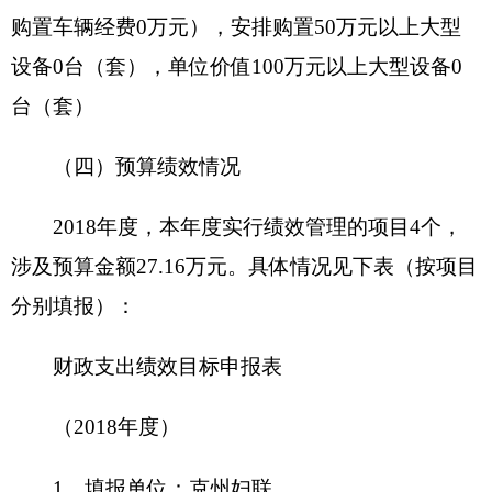
事、有钱办事，组织实施创富创新
立项
建功、女性素质提升、妇女维权和
的依
谐、妇女儿童民生、强基固本五大
据
工程。
项目
项目
立项
申报
推动落实经费的保障，让妇联有钱
情况
的可
干事
行性
项目
通过经费保障，使妇联开展各项工
申报
作有抓手有有助力，真正落实妇女
的必
工作有基础
要性