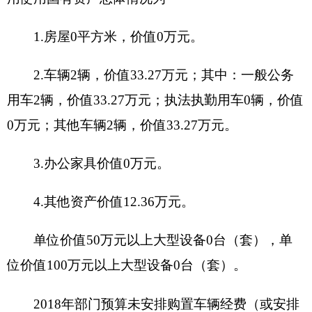
由2015年政协议案提出，大力推动落实按
照妇女人均1元钱标准给妇联拨付工作经
单位
费的政策，确保基层组织有阵地做事、有
2018
职能
人干事、有钱办事，组织实施创富创新建
年12
阐述
功、女性素质提升、妇女维权和谐、妇女
月
儿童民生、强基固本五大工程。为延续性
项目。
10000元用于妇女群众宣传教育等，
项目
10000元用于开展各种调研，车辆运行
概况
等，10000元用于开展文体活动等
确保基层组织有阵地做事、有人干
项目