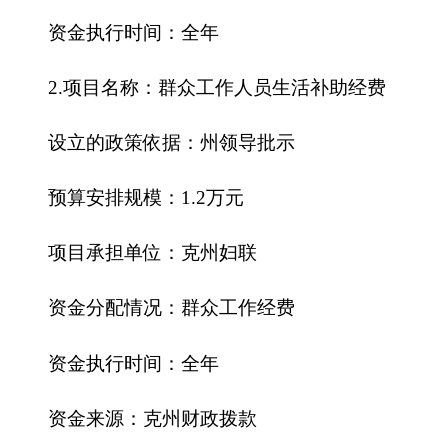
补贴标准
：
1800元/月
补贴范围
：
“访惠聚”
工作
人员
补贴方式
：
按月计算
发放程序：
统一发放
受益人群和社会效益
：
“访惠聚”工作队员
以开
展群众工作为重点，做好群众工作
4.项目
名称
：
群众工作经费
设立的政策依据
：
州领导批示
预算安排规模
：
10万元
项目承担单位
：
克州妇联