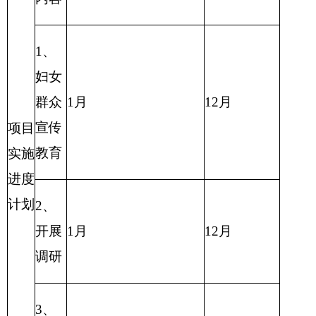
项目实
主管部门
克州
妇联
克州
妇联
施单位
项目起止
项目负
2018年2月份
陈菊
时间
责人
资金总额
12.96万
元
财政拨款
12.96万
元
自有资金
项目资金
（万元）
经营性收入