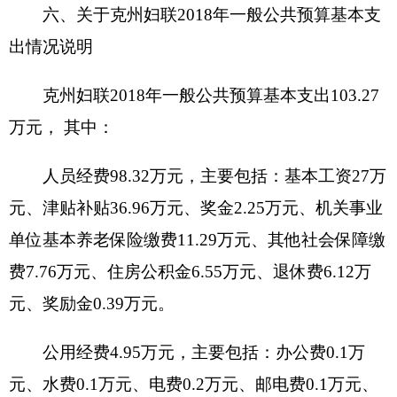
预算安排规模
：
1.2万元
项目承担单位
：
克州妇联
资金分配情况
：
群众工作经费
资金执行时间
：
全年
资金来源
：
克州财政拨款
补贴人数
：
2人
补贴标准
：
40元/天
补贴范围
：
单位开展群众工作人员
补贴方式
：
按天计算
发放程序：
统一发放