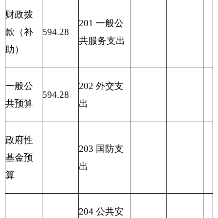
障支出
222
粮油物
资管理支出
2
23
国有资
本经营预算
支出
227
预备费
229
其他支
出
2
31
债务还