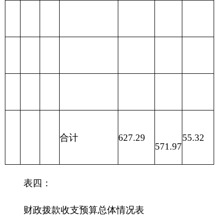
保支出
212
城乡社
区支出
213
农林水
594.28
594.28
支出
214
交通运
输支出
215
资源勘
探信息等支
出