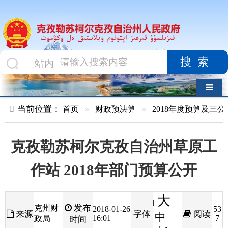
搜索
导航切换
当前位置：
首页
»
财政预决算
»
2018年度预算及三公经费
»
部
克孜勒苏柯尔克孜自治州草原工
作站 2018年部门预算公开
大
[
发布
克州财
2018-01-26
53
来源
字体
阅读
中
16:01
7
政局
时间
小
]
目录