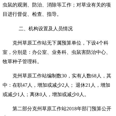
部门收支总体情况表
编制部门：克州草原工作站
单位：万元
收
入
支
出
项
目
预算数
功能分类
预算数
201
一般公
财政拨款（补助）
594.28
共服务支
出
202
外交支
一般公共预算
594.28
出