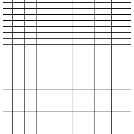
出
208
社会保
障和就业支
出
209
社会保
险基金支出
210
医疗卫
生与计划生
育支出
211
节能环