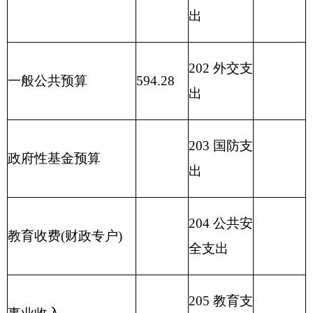
支出
208
社会保
用事业基金弥补收支
障和就业
差额
支出
209
社会保
险基金支
出
210
医疗卫
生与计划
生育支出
211
节能环