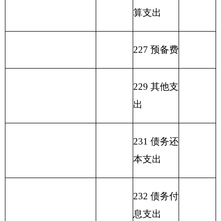
分类
户
业
位
他
总
计
共预算
金
弥
括国库
科目
管
收
经
收
拨款
预
补
集中支
名称
理
入
营
入
算
收
付额度
资
收
拨
支
结余）
金
入
类
款
项
款
差
额
农业
资源
保护
213
01
35
627.29
594.28
33.01
修复
与利
用