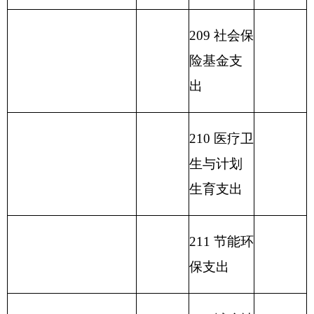
216
商业服
务业等支
出
217
金融支
出
219
援助其
他地区支
出
220
国土资
源气象等
支出