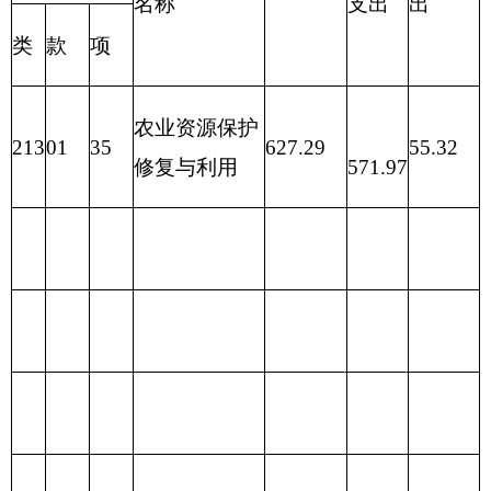
政
府
性
一般公
项
目
合计
功
能
分
类
合计
基
共预算
金
预
算
财政拨
201
一般公
款（补
594.28
共服务支出
助）
一般公
202
外交支
594.28
共预算
出