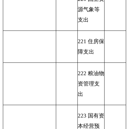
括国库集中支付额度
33.01
支出
结余）
收
入
总
计
627.29
支
出
合
计
627.29
表二：
部门收入总体情况表
填报部门：克州草原工作站
单位：万元
用
政
事
财
事
府
业
单位上
功能分类科
政
业
性
基
年结余
目编码
功能
专
事
单
其
一般公
基
金
（不包