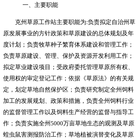
虫鼠的观测、防治、消除等工作；对草业有关的项
目进行督促、检查、指导。
二、机构设置及人员情况
克州草原工作站无下属预算单位，下设4个科
室，分别是：
办公室、业务科、虫鼠害防治中心、
牧草种子管理科
。
克州草原工作站
编制数30，实有人数68人，其
中：在职47人，增加或减少2人； 退休21人，增加
或减少1人；离休0人，增加或减少0人。
第二部分
克州草原工作站2018
年部门预算公开
表
表一：