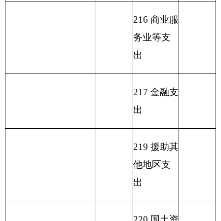
出
231
债务还
本支出
232
债务付
息支出
233
债务发
行费支出
小
计
594.28
小
计
627.29
单位上年结余（不包
230
转移性