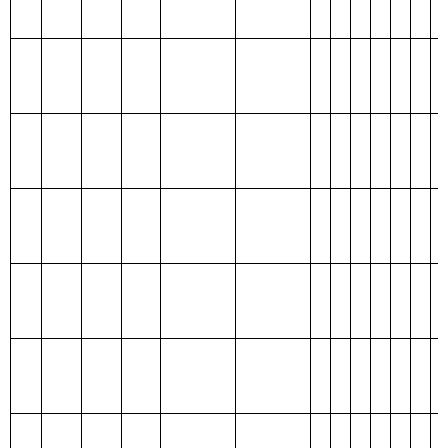
项目
支出预算
功能分类科
目编码
功能分类科目
基本
项目支
合计
名称
支出
出
类
款
项
农业资源保护
213
01
35
627.29
55.32
修复与利用
571.97