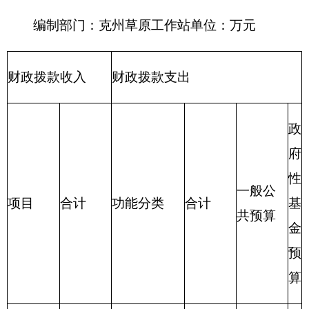
216
商业服
务业等支出
217
金融支
出
219
援助其
他地区支出
220
国土资
源气象等支
出
221
住房保