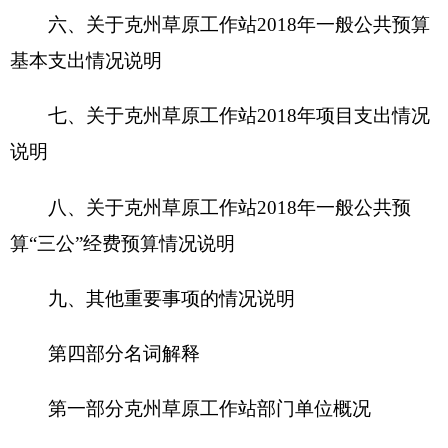
第一部分
克州草原工作站部门单位概况
一、主要职能
克州草原工作站主要职能为:负责拟定自治州草
原发展事业的方针政策和草原建设的总体规划及年
度计划；负责牧草种子繁育体系建设和管理工作；
负责草原建设、管理、保护及资源开发利用工作；
拟定草业建设项目；受政府委托管理草原所有权、
使用权的审定登记工作；依据《草原法》的有关规
定，划定草地自然保护区；负责研究制定全州饲料
加工的发展规划、政策和措施，负责全州饲料行业
的监督管理工作以及饲料生产经营的监督与指导工
作；负责实施全州5000万亩草地生态的观测及草原
蝗虫鼠害测报防治工作；草地植被演替变化及草原