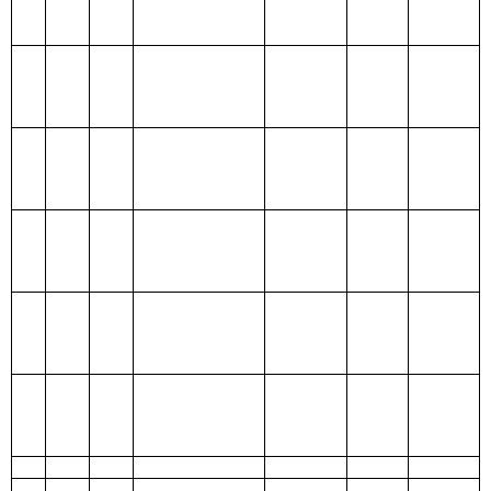
政府性
203
国防支
基金预
出
算
204
公共安
全支出
205
教育支
出
206
科学技
术支出
207
文化体
育与传媒支