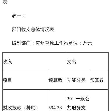
203
国防支
政府性基金预算
出
204
公共安
教育收费
(
财政专户
)
全支出
205
教育支
事业收入
出
206
科学技
事业单位经营收入
术支出
207
文化体
其他收入
育与传媒