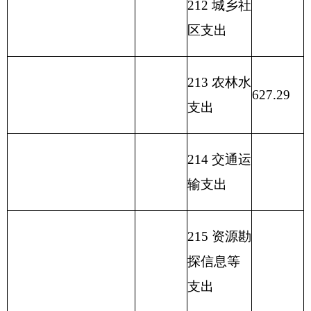
221
住房保
障支出
222
粮油物
资管理支
出
223
国有资
本经营预
算支出
227
预备费
229
其他支