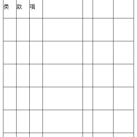
项 目
功 能 分 类
计
计
共预算
金预算
财政拨款
201 一般公共服
（补助）
务支出
一般公共
202 外交支出
预算
政府性基
203 国防支出
金预算
204 公共安全支
出