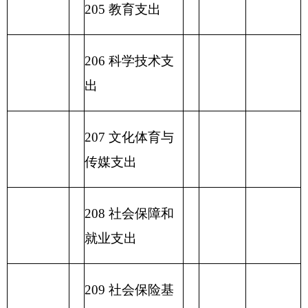
2
32 债务付息支
出
233
债务发行费
支出
小 计
小 计
230 转移性支出
收 入 总
支 出 总 计
计
表五：