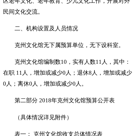
收 入
支 出
预
预
项 目
算
功能分类
算
数
数
201 一般公共服
财政拨款（补助）
务支出
一般公共预算
202 外交支出
政府性基金预算
203 国防支出
204 公共安全支
教育收费(财政专户)