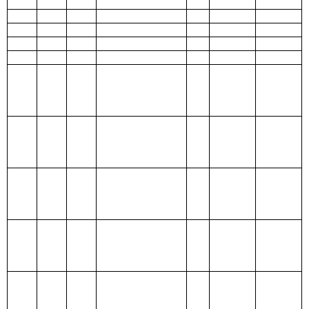
计划生育支出
211 节能环保支
出
212 城乡社区支
出
213 农林水支出
214 交通运输支
出
215 资源勘探信