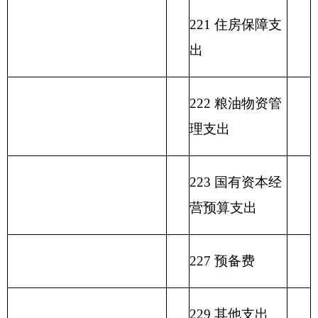
表二：
克州文化馆收入总体情况表
填报部门：
克州文化馆
单位：万元
政
功
一
财
事
府
功能分
能
般
政
业
用事
单位上年
性
类科目
分
公
专
事
单
其
业基
结余（不
基
编码
类
总
共
户
业
位
他
金弥
包括国库
金
科
计
预
管
收
经
收
补收
集中支付
预
目
算
理
入
营
入
支差
额度结
算
名
拨
资
收
额
余）
拨
类
款
项
称
款
金
入
款