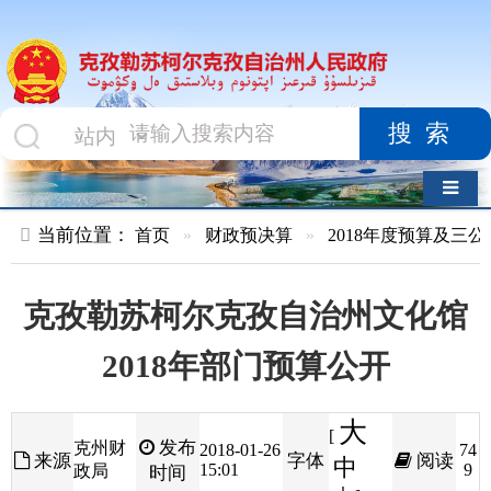
搜索
导航切换
当前位置：
首页
»
财政预决算
»
2018年度预算及三公经费
»
部
克孜勒苏柯尔克孜自治州文化馆
2018年部门预算公开
大
[
发布
克州财
2018-01-26
74
来源
字体
阅读
中
15:01
9
政局
时间
小
]
目录