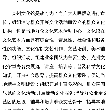
区老年文化、老年教育、少儿文化工作，开展对外
民间文化交流。
二、机构设置及人员情况
克州文化馆
无下属预算单位，无下设科室。
克州文化馆
编制数10，实有人数11人，其中：
在职 11人，增加或减少0人；退休8人，增加或减少
0人；离休0人，增加或减少0人。
第二部分
2018
年克州文化馆预算公开表
（具体情况详见附件）
表一： 克州文化馆收支总体情况表
编制部门：
克州文化馆
单位：万元