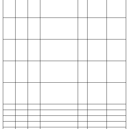
205 教育支出
206 科学技术支
出
207 文化体育与
传媒支出
208 社会保障和
就业支出
209 社会保险基
金支出
210 医疗卫生与