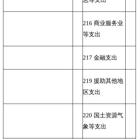
出
232 债务付息支
出
233 债务发行费
支出
小 计
小 计
单位上年结余（不包括国
230 转移性支出
库集中支付额度结余）
收 入 总 计
支 出 合 计