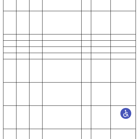
表七：
项目支出情况表
编制部门：
克
单位：万元
州文化馆
对
债
对
商
个
务
社
科 目
项
工
资本
对企
品
人
利
资
对
会
编 码
目
资
性支
业补
其
和
和
息
本
企
保
科
项目
支
福
出
助
他
服
家
及
性
业
障
目
名称
出
利
（基
（基
支
务
庭
费
支
补
基
合
支
本建
本建
出
支
的
用
出
助
金
计
出
设）
设）
类
款
项
出
补
支
补