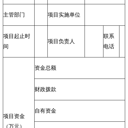
（二）一般公共预算：
包括公共财政拨款（补
助）资金、专项收入。
（三）财政专户管理资金：
包括专户管理行政
事业性收费（主要是教育收费）、其他非税收入。
（四）其他资金：
包括事业收入、经营收入、
其他收入等。
（五）基本支出：
包括人员经费、商品和服务
支出（定额）。其中，人员经费包括工资福利支
出、对个人和家庭的补助。
（六）项目支出：
部门支出预算的组成部分，
是自治区本级部门为完成其特定的行政任务或事业
发展目标，在基本支出预算之外编制的年度项目支