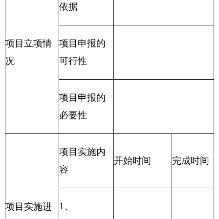
管理费、公务用车运行维护费及其他费用。
附件：1、
克州特检所2018预算公开说明.pdf
2、
克州特检所-2018年部门预算公开表.xls
（此件公开发布）
克州特种设备检验检测所
2018
年
1
月
20
日
分享:
打印本页
关闭窗口
各县（市）网站
媒体