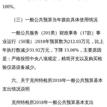
八、关于
克州特检所
部门
2
018
年一般公共预
算“三公”经费预算情况说明
克州特检所
年“三公”经费财政拨款预算数为
3.85
万元，其中：因公出国（境）费
0
万元，公务
用车购置 万元，公务用车运行费
3.85
万元，公务接
待费
0
万元。
2018
年“三公”经费财政拨款预算比上年减少
6.15
万元，其中：因公出国（境）费增加（减少）
0
万元，主要原因是 ；公务用车购置费为0，未安排
预算。[或公务用车购置费增加（减少）
0
万元，主
要原因是 ]；公务用车运行费减少
6.15
万元，主要原
因是
响应中央八项规定三公经费应逐年降低
；公务
接待费增加（减少）
0
万元，主要原因是
无
。