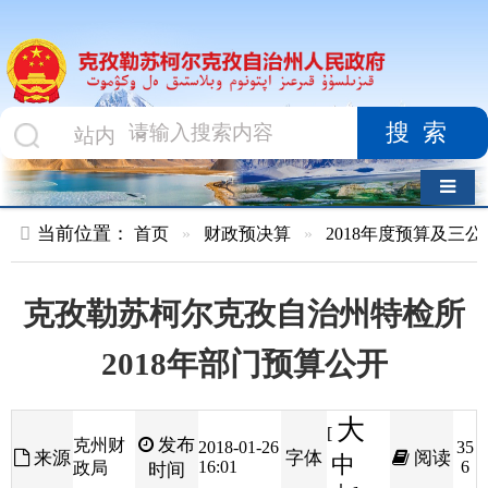
搜索
导航切换
当前位置：
首页
»
财政预决算
»
2018年度预算及三公经费
»
部
克孜勒苏柯尔克孜自治州特检所
2018年部门预算公开
大
[
发布
克州财
2018-01-26
35
来源
字体
阅读
中
16:01
6
政局
时间
小
]
克孜勒苏柯尔克孜自治州特种设备检验检测所