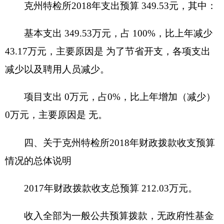
（二）一般公共预算当年拨款结构情况
1.一般公共服务（
201
类）
212.03
万元，占
100
%。
（三）一般公共预算当年拨款具体使用情况
一般公共服务（
201类
）财政事务（
17
款）
事
业
运行（
50
项）:
2018
年预算数为
212.03
万元，
比上
年执行数减少
31.92
万元，下降
13.08
%，主要原因
是：
严格按照中央八项规定，精简开支以及购买检
验仪器设备减少。
六、关于
克州特检所2018
年一般公共预算基本
支出情况说明
克州特检所2018年一般公共预算基本支出