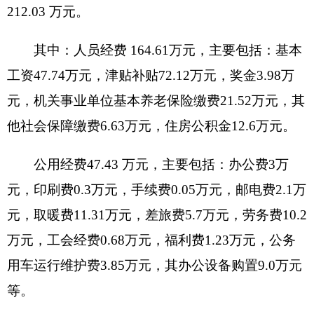
九、关于
克州特检所
2018
年政府性基金预算拨
款情况说明
克州特检所2018
年没有使用政府性基金预算拨
款安排的支出，政府性基金预算支出情况表为空
表。
十、其他重要事项的情况说明
（一）机关运行经费情况
2018
年，
克州特检所
本级及下属
0
家行政单
位、
0
家参公管理事业单位和
0
家事业单位的机关
运行经费财政拨款预算
47.43
万元，比上年
预算
减
少
42.83
万元，下降
47.45
%。主要原因是
严格按照
中央八项规定，精简开支以及购买检验仪器设备减