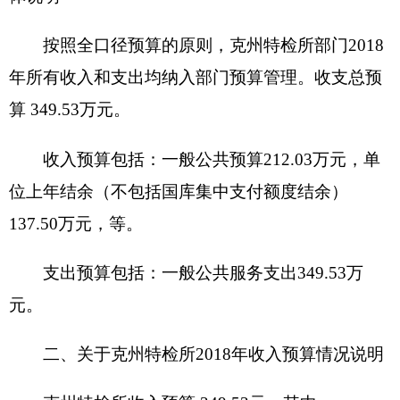
（减少）
0
万元，主要原因
无
；
单位上年结余（不包括国库集中支付额度结
余）
137.50
万元，占
39.33
%，比上年增加（减少）
29.84
万元，主要原因是
液化气钢瓶报废收入增
加
。
三、关于
克州特检所2018
年支出预算情况说明
克州特检所2018
年支出预算
349.53
元，其中：
基本支出
349.53
万元，占
100
%，比上年减少
43.17
万元，主要原因是
为了节省开支，各项支出
减少以及聘用人员减少
。
项目支出
0
万元，占
0
%，比上年增加（减少）
0
万元，主要原因是
无
。