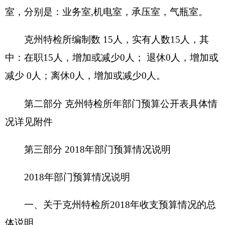
算
349.53
万元。
收入预算包括：一般公共预算
212.03
万元
，
单
位上年结余（不包括国库集中支付额度结余）
137.50
万元，等。
支出预算包括：一般公共服务支出
349.53万
元
。
二、关于
克州特检所2018
年收入预算情况说明
克州特检所
收入预算
349.53
元，其中：
一般公共预算
212.03
万元，占
60.66
%，比上
年减少
13.33
万元，主要原因是
财政拨款减少
；
政府性基金预算
0
万元， 占
0
%，比上年增加