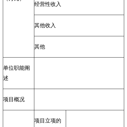
出计划。
（七）“三公”经费：
指自治区本级部门用一般
公共预算财政拨款安排的因公出国（境）费、公务
用车购置及运行费和公务接待费。其中，因公出国
（境）费指单位公务出国（境）的住宿费、旅费、
伙食补助费、杂费、培训费等支出；公务用车购置
及运行费指单位公务用车购置费及租用费、燃料
费、维修费、过路过桥费、保险费、安全奖励费用
等支出；公务接待费指单位按规定开支的各类公务
接待（含外宾接待）支出。
（八）机关运行经费：
指各部门的公用经费，
包括办公及印刷费、邮电费、差旅费、会议费、福
利费、日常维修费、专用材料及一般设备购置费、
办公用房水电费、办公用房取暖费、办公用房物业