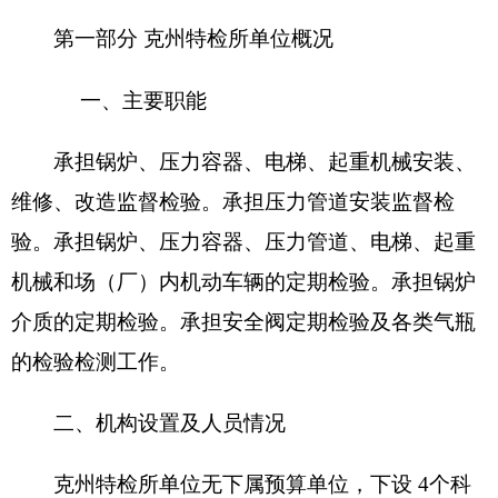
室，分别是：
业务室,机电室，承压室，气瓶室
。
克州特检所
编制数
15人
，实有人数
15
人，其
中：在职
15
人，增加或减少
0
人； 退休
0
人，增加或
减少
0
人；离休
0
人，增加或减少
0
人。
第二部分
克州特检所
年部门预算公开表
具体情
况详见附件
第三部分
2
018
年部门预算情况说明
2018
年部门预算情况说明
一、
关于
克州特检所2018
年收支预算情况的总
体说明
按照全口径预算的原则，
克州特检所
部门
2018
年所有收入和支出均纳入部门预算管理。收支总预