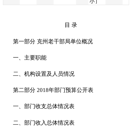
第一部分
克州
老干部局
单位概况
一、主要职能
二、机构设置及人员情况
第二部分
2018年部门预算公开表
一、部门收支总体情况表
二、部门收入总体情况表
三、部门支出总体情况表
四、财政拨款收支总体情况表
五、一般公共预算支出情况表