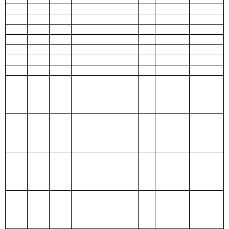
210 医疗卫生与
计划生育支出
211 节能环保支
出
212 城乡社区支
出
213 农林水支出
214 交通运输支
出