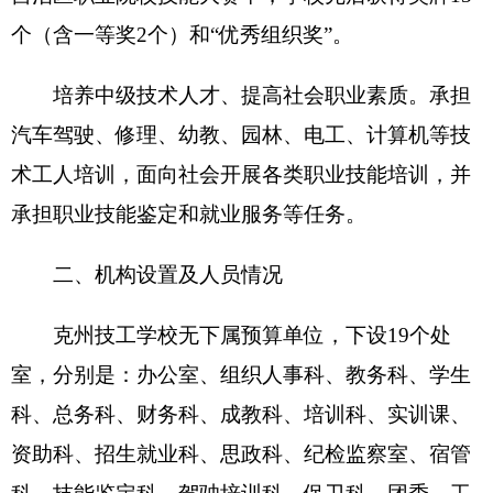
克州技工学校
编制数
126
，实有人数 94人，其
中：在职 94人，增加
或减少
0人； 退休 106人，增
加
或减少
0人；离休0人，增加
或减少
0人。
第二部分 2018年
克州技工学校
预算公开表
表一：
（详细情况见附件）
克州
技工学校
收支总体情况表
编制部门：
克州技工学校
单位：万元
收 入
支 出
预
预
项 目
算
功能分类
算
数
数