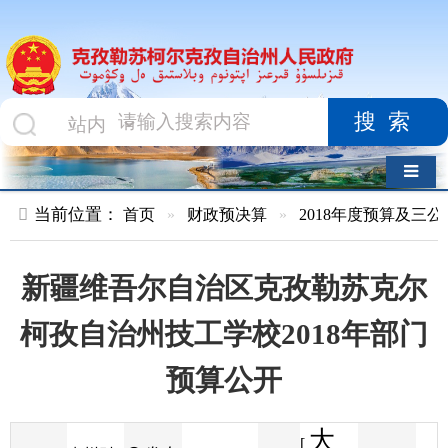
搜索
导航切换
当前位置：
首页
»
财政预决算
»
2018年度预算及三公经费
»
部
新疆维吾尔自治区克孜勒苏克尔
柯孜自治州技工学校2018年部门
预算公开
大
[
发布
克州财
2018-01-26
96
来源
字体
阅读
中
14:01
5
政局
时间
小
]