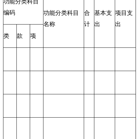
合
合
一般公
政府性基
项 目
功 能 分 类
计
计
共预算
金预算
财政拨款
201 一般公共服
（补助）
务支出
一般公共
202 外交支出
预算
政府性基
203 国防支出
金预算
204 公共安全支
出