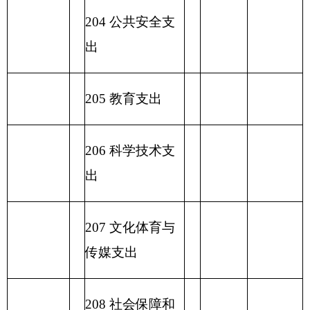
2
32 债务付息支
出
233
债务发行费
支出
小 计
小 计
230 转移性支出
收 入 总
支 出 总 计
计
表五：