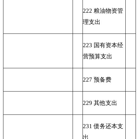
政
功
一
财
事
府
能
般
政
业
用事
单位上年
性
分
公
专
事
单
其
业基
结余（不
功能分
基
类
总
共
户
业
位
他
金弥
包括国库
类科目
金
科
计
预
管
收
经
收
补收
集中支付
编码
预
目
算
理
入
营
入
支差
额度结
算
名
拨
资
收
额
余）
拨
称
款
金
入
款