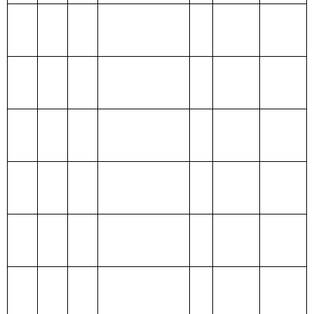
205 教育支出
206 科学技术支
出
207 文化体育与
传媒支出
208 社会保障和
就业支出
209 社会保险基
金支出