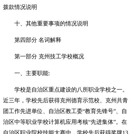
个（含一等奖2个）和“优秀组织奖”。
培养中级技术人才、提高社会职业素质。承担
汽车驾驶、修理、幼教、园林、电工、计算机等技
术工人培训，面向社会开展各类职业技能培训，并
承担职业技能鉴定和就业服务等任务。
二、机构设置及人员情况
克州技工学校
无下属预算单位，下设
19
个处
室，分别是：
办公室、组织人事科、教务科、学生
科、总务科、财务科、成教科、培训科、实训课、
资助科、招生就业科、思政科、纪检监察室、宿管
科、技能鉴定科、驾驶培训科、保卫科、团委、工
会
。