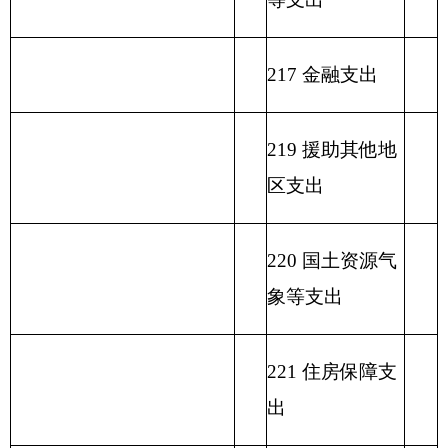
233 债务发行费
支出
小 计
小 计
单位上年结余（不包括国
230 转移性支出
库集中支付额度结余）
收 入 总 计
支 出 合 计
表二：
克州
技工学校
收入
总体情况表
填报部门：
克州技工学校
单位：万元