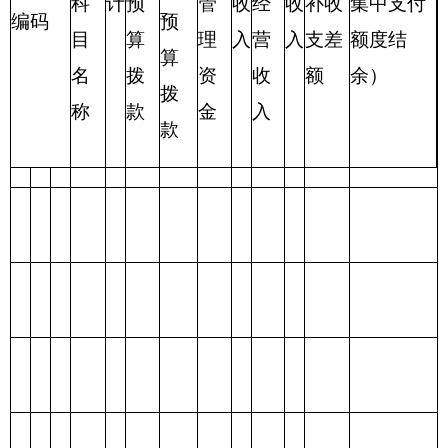
计
表三：
克州
技工学校
支出总体情况表
编制部门：
克州技工学校
单位：万元
项目
支出预算
功能分类科目
编码
功能分类科目
合
基本支
项目支
名称
计
出
出
类
款
项