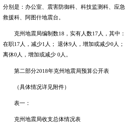
收 入
支 出
预
预
项 目
算
功能分类
算
数
数
201 一般公共服
财政拨款（补助）
务支出
一般公共预算
202 外交支出
政府性基金预算
203 国防支出
204 公共安全支
教育收费(财政专户)
出