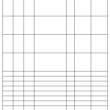
出
205 教育支出
206 科学技术支
出
207 文化体育与
传媒支出
208 社会保障和
就业支出
209 社会保险基
金支出