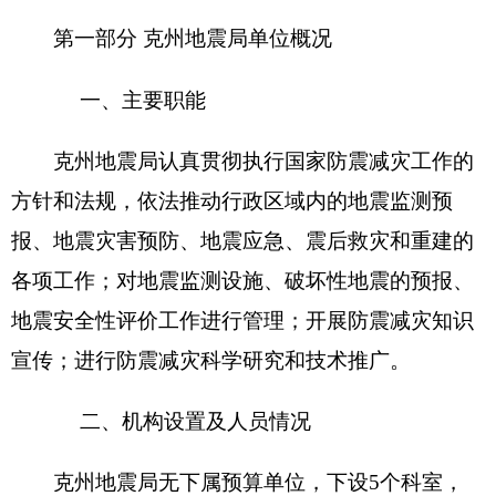
分别是：
办公室、震害防御科、科技监测科、应急
救援科、阿图什地震台
。
克州地震局
编制数
18
，实有人数
17
人，其中：
在职
17
人，减少
1
人； 退休
9
人，增加或减少
0
人；
离休
0
人，增加或减少
0
人。
第二部分
2018
年
克州地震局
预算公开表
（
具体情况详见附件
）
表一：
克州地震局
收支总体情况表
编制部门：
克州地震局
单位：万元