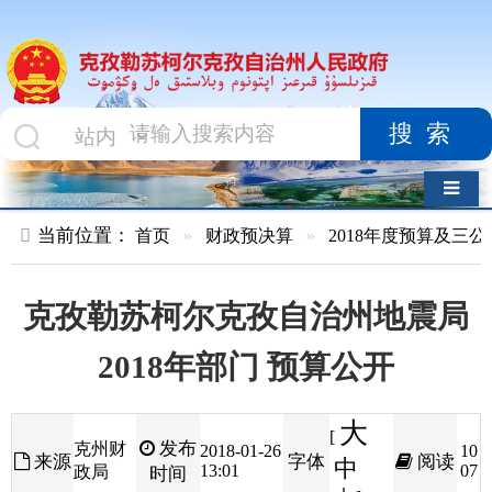
搜索
导航切换
当前位置：
首页
»
财政预决算
»
2018年度预算及三公经费
»
部
克孜勒苏柯尔克孜自治州地震局
2018年部门 预算公开
大
[
发布
克州财
2018-01-26
10
来源
字体
阅读
中
13:01
07
政局
时间
小
]
克孜勒苏柯尔克孜自治州
地震局
2018
年部门
预