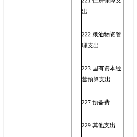
表二：
克州地震局
收入总体情况表
填报部门：
克州地震局
单位：万元
政
功
一
财
事
府
功能分
能
般
政
业
用事
单位上年
性
类科目
分
公
专
事
单
其
业基
结余（不
基
编码
类
总
共
户
业
位
他
金弥
包括国库
金
科
计
预
管
收
经
收
补收
集中支付
预
目
算
理
入
营
入
支差
额度结
算
名
拨
资
收
额
余）
拨
类
款
项
称
款
金
入
款