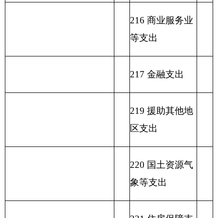
232 债务付息支
出
233 债务发行费
支出
小 计
小 计
单位上年结余（不包括国
230 转移性支出
库集中支付额度结余）
收 入 总 计
支 出 合 计