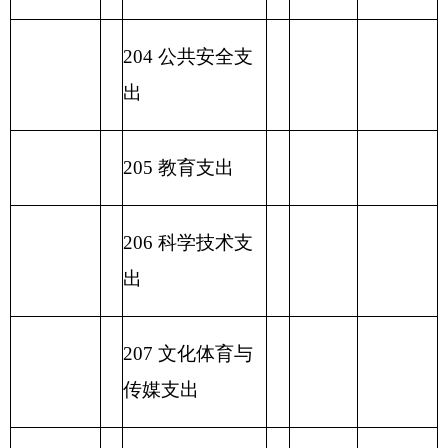
出
2
32 债务付息支
出
233
债务发行费
支出
小 计
小 计
230 转移性支出
收 入 总
支 出 总 计
计