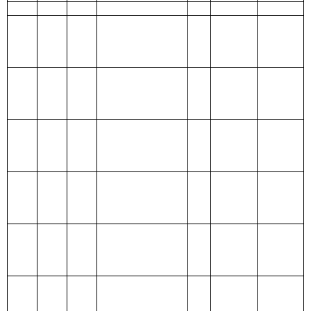
210 医疗卫生与
计划生育支出
211 节能环保支
出
212 城乡社区支
出
213 农林水支出
214 交通运输支
出