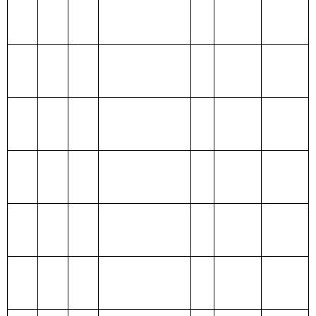
合
合
一般公
政府性基
项 目
功 能 分 类
计
计
共预算
金预算
财政拨款
201 一般公共服
（补助）
务支出
一般公共
202 外交支出
预算
政府性基
203 国防支出
金预算
204 公共安全支