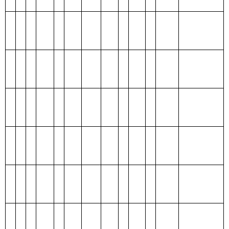
编制部门：
克州地震局
单位：万元
项目
支出预算
功能分类科目
编码
功能分类科目
合
基本支
项目支
名称
计
出
出
类
款
项