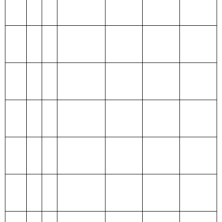
险基金支出
210 医疗卫
生与计划生
育支出
211 节能环
保支出
212 城乡社
区支出
213 农林水
520.77
520.77
支出