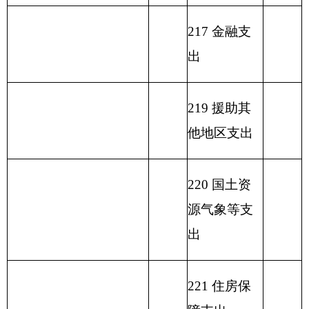
233 债务发
行费支出
小 计
520.77
小 计
928.48
单位上年结余（不包括
230 转移性
国库集中支付额度结
407.71
支出
余）
收 入 总 计
928.48
支 出 合 计
928.48
表二：
部门收入总体情况表