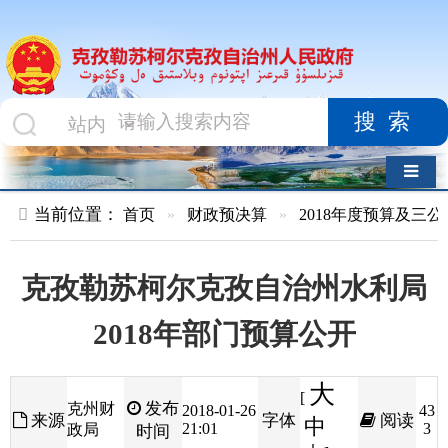
搜索
导航切换
当前位置：
首页
»
财政预决算
»
2018年度预算及三公经费
»
部
克孜勒苏柯尔克孜自治州水利局
2018年部门预算公开
大
[
发布
克州财
2018-01-26
43
来源
字体
阅读
中
21:01
3
政局
时间
小
]
目录