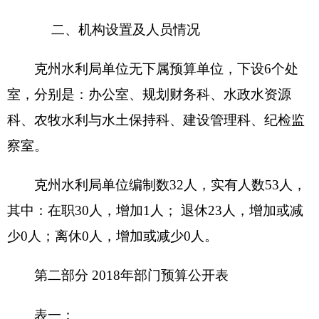
收 入
支 出
预算
预算
项 目
功能分类
数
数
201 一般公
财政拨款（补助）
520.77
共服务支出
202 外交支
一般公共预算
520.77
出
203 国防支
政府性基金预算
出
204 公共安