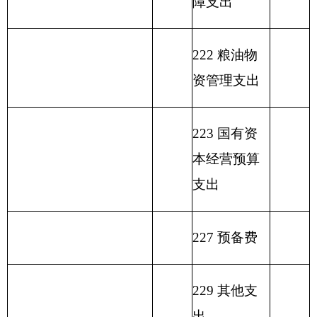
填报部门：
克州水利局
单位：万元
用
政
事
功
财
事
功能分
府
业
单位上
能
政
业
类科目
性
基
年结余
分
一般
专
事
单
其
编码
基
金
（不包
类
公共
户
业
位
他
总 计
金
弥
括国库
科
预算
管
收
经
收
预
补
集中支
目
拨款
理
入
营
入
算
收
付额度
名
资
收
拨
支
结余）
称
金
入
类
款
项
款
差
额
行