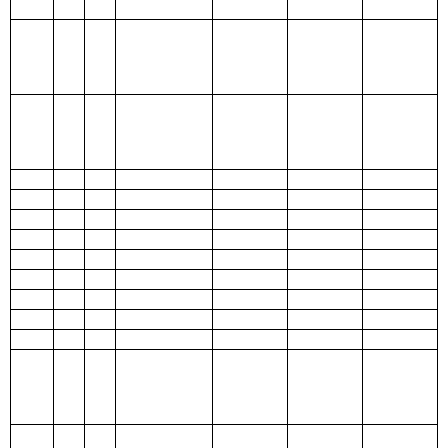
出
206 科学技
术支出
207 文化体
育与传媒支
出
208 社会保
障和就业支
出
209 社会保