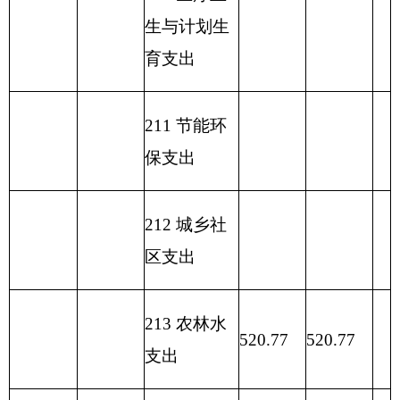
项目
一般公共预算支出
功能分类科目
编码
功能分类科目
基本
项目支
小计
名称
支出
出
类
款
项
213
03
01
行政运行
520.77
432.25
88.52