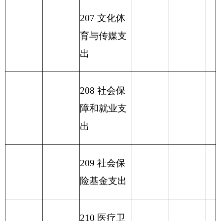
小 计
520.77
小 计
230 转移性
支出
收 入 总
520.77
支 出 总 计
520.77
520.77
计
表五：
一般公共预算支出情况表
编制部门：
克州水利局
单位：万元