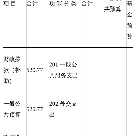
他地区支出
220 国土资
源气象等支
出
221 住房保
障支出
222 粮油物
资管理支出
2
23 国有资
本经营预算
支出