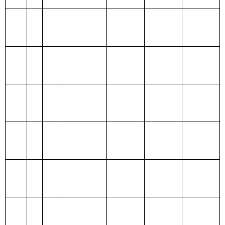
财政拨
201 一般公
款（补
520.77
共服务支出
助）
一般公
202 外交支
520.77
共预算
出
政府性
203 国防支
基金预
出
算
204 公共安
全支出
205 教育支