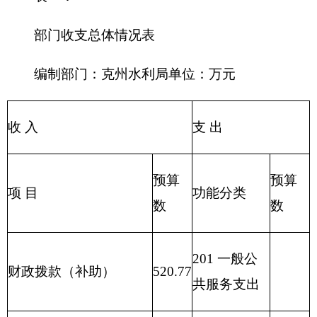
教育收费(财政专户)
全支出
205 教育支
事业收入
出
206 科学技
事业单位经营收入
术支出
207 文化体
其他收入
育与传媒支
出
208 社会保
用事业基金弥补收支差
障和就业支
额
出