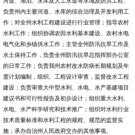
克州水利局
单位无下属预算单位，下设
6
个处
室，分别是：办公室、规划财务科、水政水资源
科、农牧水利与水土保持科、建设管理科、纪检监
察室
。
克州水利局
单位编制数
32人
，实有人数
53
人，
其中：在职
30
人，增加
1
人； 退休
23
人
，
增加或减
少
0
人；离休
0
人，增加或减少
0
人。
第二部分
2018
年部门预算公开表
表一：
部门收支总体情况表
编制部门：
克州水利局
单位：万元