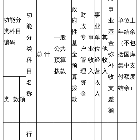
合
928.48
520.77
407.71
计
表三：
部门支出总体情况表
编制部门：
克州水利局
单位：万元
项目
支出预算
功能分类科
目编码
功能分类科
基本支
项目支
合计
目名称
出
出