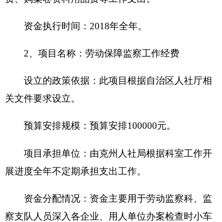
预算安排规模
：
财政预算安排59.64万元。
项目承担单位
：
由克州人社局按月承担支出工
作。
资金分配情况
：
资金
主要用于开展群众工作人
员生活补助
。
资金执行时间
：
2018年全年。
资金来源
：
财政拨款
补贴人数
：
27人
补贴标准
：
1800元/月
2600元/月
补贴范围
：
开展群众工作人员