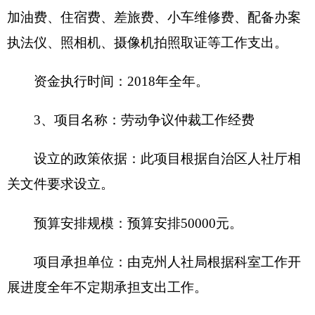
补贴方式
：
转账支付
发放程序：按月发放
受益人群和社会效益
：
各族人民群众及参加群
众工作人员
。
6、项目
名称
：
群众工作人员生活补助费（参
与群众工作人员补助）
设立的政策依据
：
此项目根据自治区、自治州
党委、人民政府相关文件要求设立。
预算安排规模
：
财政预算安排21万元。
项目承担单位
：
由克州人社局按月承担支出工
作。
资金分配情况
：
资金
主要用于开展群众工作人