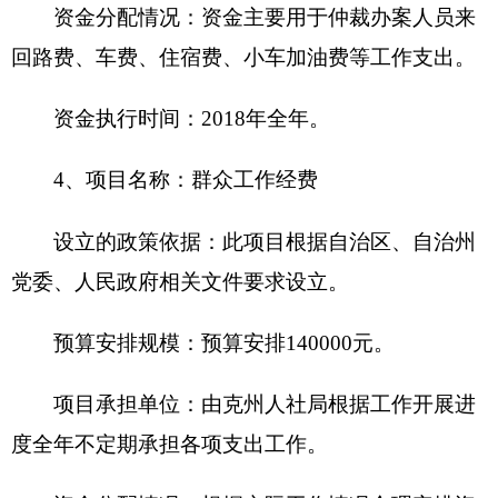
员生活补助支出。
资金执行时间
：
2018年全年。
资金来源
：
财政拨款
补贴人数
：
36人
补贴标准
：
1000元/月
补贴范围
：
开展群众工作人员
补贴方式
：
转账支付
发放程序：按月发放
受益人群和社会效益
：
各族人民群众及参加群
众工作人员
。