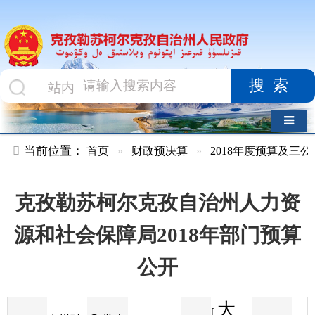
搜索
导航切换
当前位置：
首页
»
财政预决算
»
2018年度预算及三公经费
»
部
克孜勒苏柯尔克孜自治州人力资
源和社会保障局2018年部门预算
公开
大
[
发布
克州财
2018-01-26
50
来源
字体
阅读
中
19:01
7
政局
时间
小
]