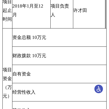
时小车加油费、住宿费、差旅费、购案卷资
况
料用品费等工作支出。
自治区人社厅相关文件
项目立项的依据
要求
项目立
促进劳动
争议
仲裁
工作
项目申报的可行性
项情况
开展
促进劳动
争议
仲裁
工作
项目申报的必要性
开展
完成时
项目实施内容
开始时间
间