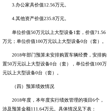
填报单位：克州人力资源和社会保障局
项目名
仲裁工作经
项目属性
延续项目
称
费
主管部
项目实施单
克州人社局
克州人社局
门
位
项目起
2018年1月至12
项目负责人
田拥新
止时间
月
资金总额 2万元
财政拨款 2万元