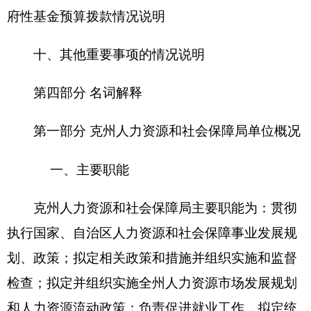
筹城乡就业发展规划和办法，完善公共就业服务体
系；统筹建立覆盖城乡的社会保障体系；负责就
业、失业、社会保险基金预测预警和信息引导；会
同有关部门拟定机关、事业单位人员工资收入分配
制度改革实施意见；落实机关企事业单位人员福利
和离退休政策；会同有关部门指导事业单位人事制
度改革；落实军队转业干部政策；负责行政机关公
务员综合管理；拟定农民工工作规划；统筹实施劳
动、人事争议调解仲裁制度；综合管理外国专家工
作；受理全州人力资源和社会保障方面信访事项，
拟定信访维稳工作预案；承办自治州党委、人民政
府交办的其他事宜。承担全州培训、就业再就业、
公务员招录、职称评定和劳动监察、劳动争议仲
裁、医疗保险、社会保险以及职业技能鉴定等工作
职责。