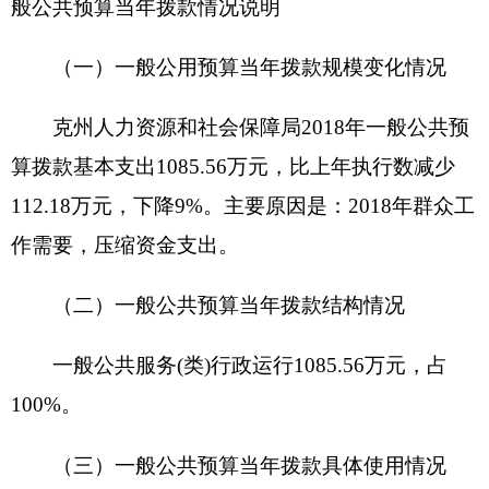
元等。
七、
关于
克州
人力资源和社会保障局
2018年项
目支出情况说明
1、项目
名称
：
仲裁工作经费
设立的政策依据
：
此项目根据自治区人社厅相
关文件要求设立。
预算安排规模
：
预算安排20000元。
项目承担单位
：
由克州人社局根据科室工作开
展进度全年不定期承担支出工作。
资金分配情况
：
资金
主要用于争议仲裁科人员
深入企业调查案件时小车加油费、住宿费、差旅
费、购案卷资料用品费等工作支出。