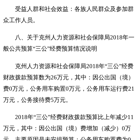
财政支出绩效目标申报表
（ 2018年度）
填报单位：克州人力资源和社会保障局
项目
劳动保障监察工作
项目属性
延续项目
名称
经费
主管
项目实施
克州人社局
克州人社局
部门
单位
项目
2018年1月至12
项目负责
起止
许才田
月
人
时间