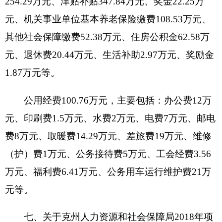
资金执行时间
：
2018年全年。
3、
项目
名称
：
劳动争议仲裁工作经费
设立的政策依据
：
此项目根据自治区人社厅相
关文件要求设立。
预算安排规模
：
预算安排50000元。
项目承担单位
：
由克州人社局根据科室工作开
展进度全年不定期承担支出工作。
资金分配情况
：
资金
主要用于仲裁办案人员来
回路费、车费、住宿费、小车加油费等工作支出。
资金执行时间
：
2018年全年。
4、项目
名称
：
群众工作经费