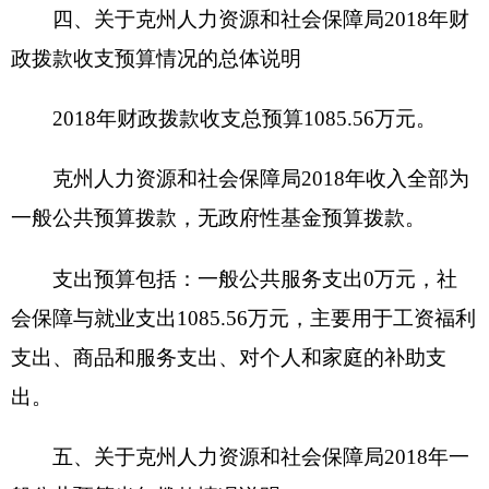
克州人力资源和社会保障局
2018年一般公共预
算基本支出973.92万元， 其中：
人员经费873.16万元，主要包括：基本工资
254.29万元、津贴补贴347.84万元、奖金22.25万
元、机关事业单位基本养老保险缴费108.53万元、
其他社会保障缴费52.38万元、住房公积金62.58万
元、退休费20.44万元、生活补助2.97万元、奖励金
1.87万元等。
公用经费100.76万元，主要包括：办公费12万
元、印刷费1.5万元、水费2万元、电费7万元、邮电
费8万元、取暖费14.29万元、差旅费19万元、维修
（护）费1万元、公务接待费5万元、工会经费3.56
万元、福利费6.41万元、公务用车运行维护费21万