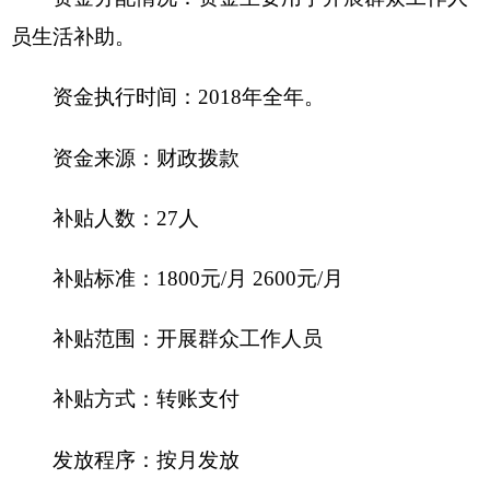
府性基金预算拨款情况说明
克州人力资源和社会保障局
2018年没有使用政
府性基金预算拨款安排的支出，政府性基金预算支
出情况表为空表。
十、其他重要事项的情况说明
（一）机关运行经费情况
2018年，
克州人力资源和社会保障局本级及下
属0家行政单位、0家参公管理事业单位和0家事业
单位的
机关运行经费财政拨款预算100.76万元，比
上年预算减少90.14万元，下降47.22%。主要原因
是财政调整支出结构。
（二）政府采购情况