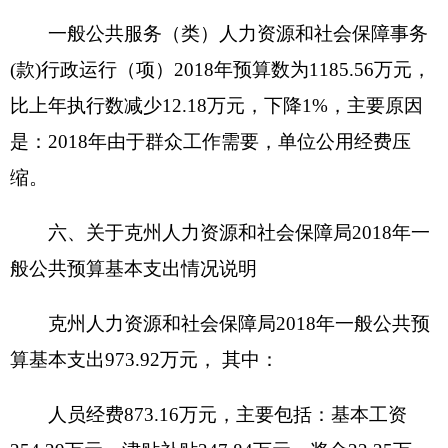
资金执行时间
：
2018年全年。
2、
项目
名称
：
劳动保障监察工作经费
设立的政策依据
：
此项目根据自治区人社厅相
关文件要求设立。
预算安排规模
：
预算安排100000元。
项目承担单位
：
由克州人社局根据科室工作开
展进度全年不定期承担支出工作。
资金分配情况
：
资金
主要用于劳动监察科、监
察支队人员深入各企业、用人单位办案检查时小车
加油费、住宿费、差旅费、小车维修费、配备办案
执法仪、照相机、摄像机拍照取证等工作支出。