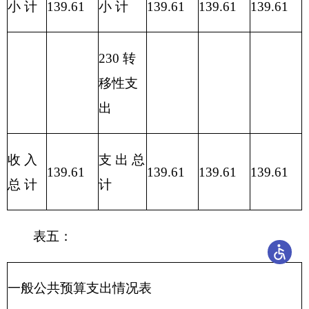
301
30103
奖金
2.41
2.41
302
30201
办公费
0.8
0.8
合计
127.85
123.16
4.7
表七：
项目支出情况表
编制部门：
新疆帕米尔高原湿地自然保护区管理站
单
位：万元
对
债
对