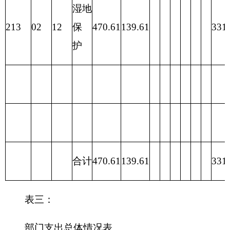
助）
出
一般
202 外
公共
139.61
交支出
预算
政府
性基
203 国
金预
防支出
算
204 公
共安全
支出