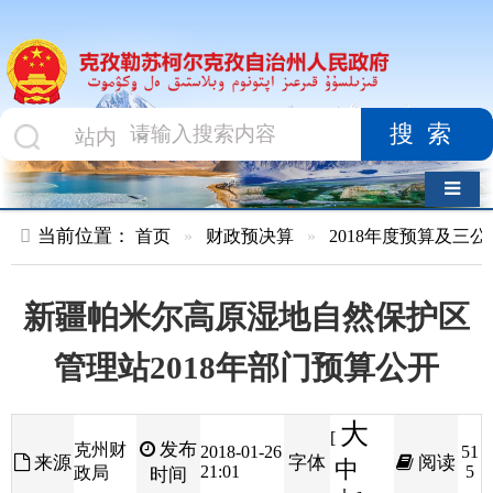
搜索
导航切换
当前位置：
首页
»
财政预决算
»
2018年度预算及三公经费
»
部
新疆帕米尔高原湿地自然保护区
管理站2018年部门预算公开
大
[
发布
克州财
2018-01-26
51
来源
字体
阅读
中
21:01
5
政局
时间
小
]
目录