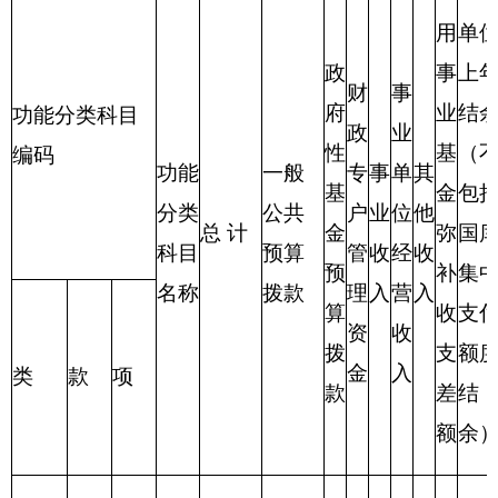
表四：
财政拨款收支预算总体情况表
编制部门：新疆帕米尔高原湿地自然保护区管
理站
单位：万元
财政拨款收入
财政拨款支出
政府性
功 能 分
一般公
项 目
合计
合计
基金预
类
共预算
算
财政
201 一
拨款
般公共
139.61
（补
服务支