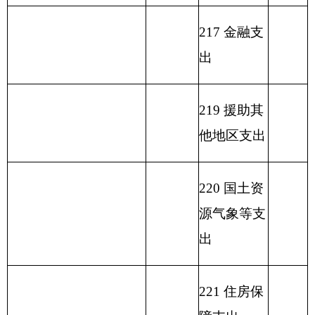
233 债务发
行费支出
小 计
139.61
小 计
470.61
单位上年结余（不包括
230 转移性
国库集中支付额度结
331.00
支出
余）
收 入 总 计
470.61
支 出 合 计
470.61
表二：
部门收入总体情况表