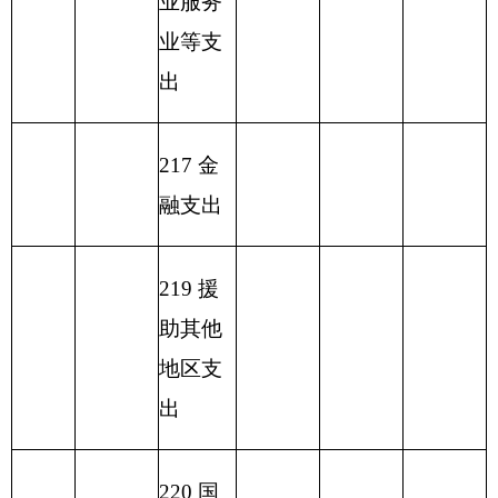
功能分类科目
编码
功能分类科目
基本支
项目支
小计
名称
出
出
类
款
项
213
02
12
湿地保护
139.61
127.85
11.76
合计
139.61
127.85
11.76
表六：