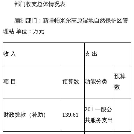
教育收费(财政专户)
全支出
205 教育支
事业收入
出
206 科学技
事业单位经营收入
术支出
207 文化体
其他收入
育与传媒支
出
208 社会保
用事业基金弥补收支差
障和就业支
额
出