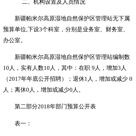
收 入
支 出
预算
项 目
预算数
功能分类
数
201 一般公
财政拨款（补助）
139.61
共服务支出
202 外交支
一般公共预算
139.61
出
203 国防支
政府性基金预算
出
204 公共安