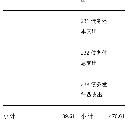
湿地
213
02
12
保
470.61
139.61
331
护
合计
470.61
139.61
331
表三：
部门支出总体情况表
编制部门：新疆帕米尔高原湿地自然保护区管
理站 单位：万元