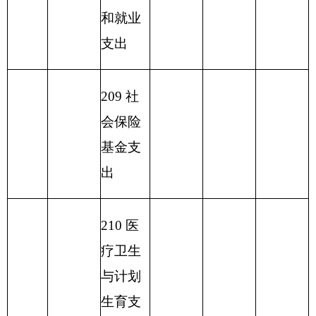
油物资
管理支
出
2
23 国
有资本
经营预
算支出
227 预
备费
229 其
他支出