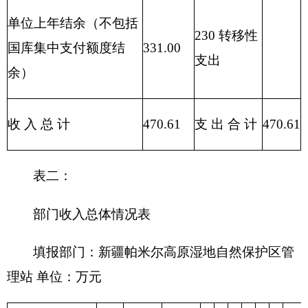
项目
支出预算
功能分类科目
编码
功能分类科目
基本支
项目支
合计
名称
出
出
类
款
项
213
02
12
湿地保护
470.61
148.85
321.76
合计
470.61
148.85
321.76