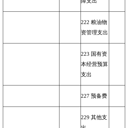
填报部门：新疆帕米尔高原湿地自然保护区管
理站 单位：万元
用
单位
政
事
上年
财
事
府
业
结余
功能分类科目
政
业
性
基
（不
编码
功能
一般
专
事
单
其
基
金
包括
分类
公共
户
业
位
他
总 计
金
弥
国库
科目
预算
管
收
经
收
预
补
集中
名称
拨款
理
入
营
入
算
收
支付
资
收
拨
支
额度
金
入
类
款
项
款
差
结
额
余）