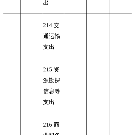
移性支
出
收 入
支 出 总
139.61
139.61
139.61
139.61
总 计
计
表五：
一般公共预算支出情况表
编制部门：
新疆帕米尔高原湿地自然保护区管理站
单位：万元
项目
一般公共预算支出