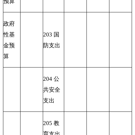
215 资
源勘探
信息等
支出
216 商
业服务
业等支
出
217 金
融支出
219 援