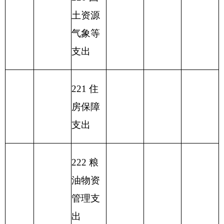
一般公共预算基本支出情况表
编制部门：
新疆帕米尔高原湿地自然保护区管理站
单位：万元
一般公共预算基
项目
本支出
经济分类科
公
目编码
人员
用
经济分类科目名称
小计
经费
经
费
类
款
203
30228
工会经费
0.59
0.59