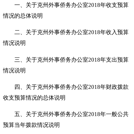
四、关于克州外事侨务办公室2018年财政拨款
收支预算情况的总体说明
五、关于克州外事侨务办公室2018年一般公共
预算当年拨款情况说明
六、关于克州外事侨务办公室2018年一般公共
预算基本支出情况说明
七、关于克州外事侨务办公室2018年项目支出
情况说明
八、关于克州外事侨务办公室2018年一般公共
预算“三公”经费预算情况说明
九、关于克州外事侨务办公室2018年政府性基
金预算拨款情况说明