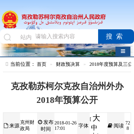
搜索
导航切换
当前位置：
首页
»
财政预决算
»
2018年度预算及三公经费
»
部
克孜勒苏柯尔克孜自治州外办
2018年预算公开
大
[
发布
克州财
2018-01-26
72
来源
字体
阅读
中
17:01
8
政局
时间
小
]
目录