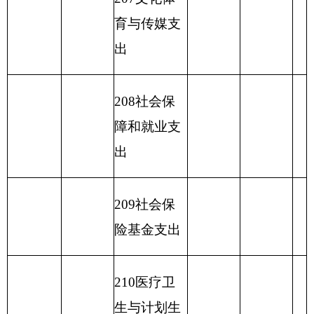
支出
227预备费
229其他支
出
231债务还
本支出
232债务付
息支出
233债务发