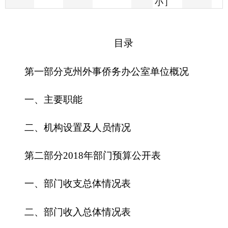
第一部分克州外事侨务办公室单位概况
一、主要职能
二、机构设置及人员情况
第二部分2018年部门预算公开表
一、部门收支总体情况表
二、部门收入总体情况表
三、部门支出总体情况表
四、财政拨款收支总体情况表
五、一般公共预算支出情况表