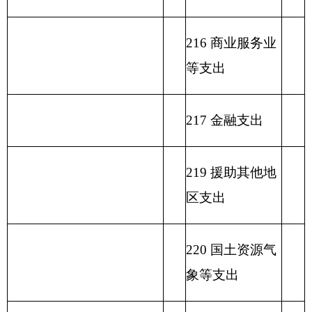
出
233 债务发行费
支出
小 计
小 计
单位上年结余（不包括国
230 转移性支出
库集中支付额度结余）
收 入 总 计
支 出 合 计
表二：
勤工俭学办公室收入总体情况表