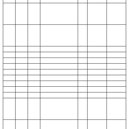
209 社会保险基
金支出
210 医疗卫生与
计划生育支出
211 节能环保支
出
212 城乡社区支
出
213 农林水支出