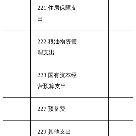
合计
表六：