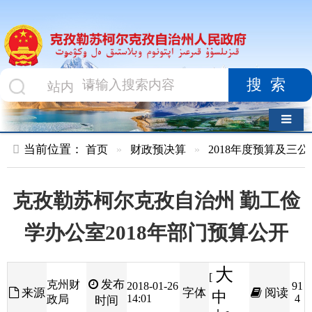
搜索
导航切换
当前位置：
首页
»
财政预决算
»
2018年度预算及三公经费
»
部
克孜勒苏柯尔克孜自治州 勤工俭
学办公室2018年部门预算公开
大
[
发布
克州财
2018-01-26
91
来源
字体
阅读
中
14:01
4
政局
时间
小
]
目录