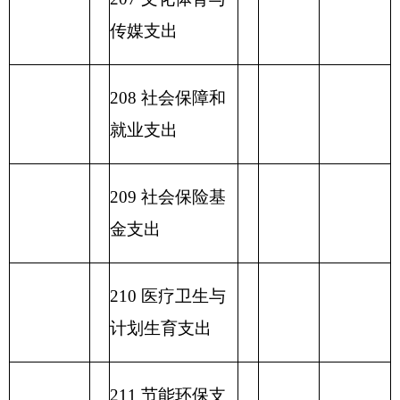
收 入 总
支 出 总 计
计
表五：
一般公共预算支出情况表
编制部门：克州勤工俭学办公
单位：万元
室
项目
一般公共预算支出
功能分类科目
编码
功能分类科目
小
基本支
项目支出
名称
计
出