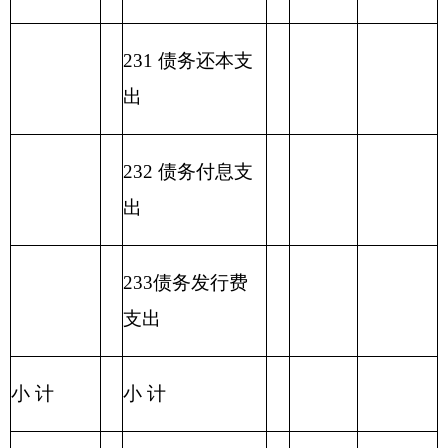
一般公共预算基本支出情况表
编制部门：克州勤工俭学办公
单位：万元
室
一般公共预算基本支
项目
出
经济分类科目
编码
经济分类科目
小
人员经
公用经费
名称
计
费
类
款