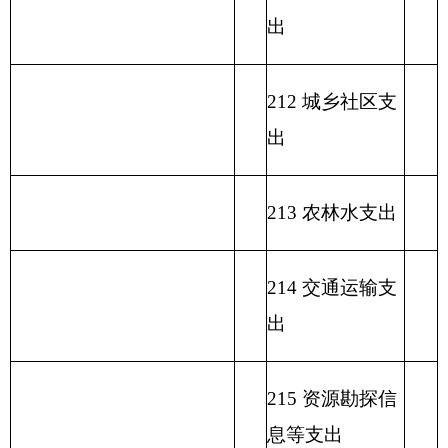
222 粮油物资管
理支出
223 国有资本经
营预算支出
227 预备费
229 其他支出
231 债务还本支
出
232 债务付息支