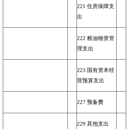
填报部门：勤工俭学办公室 单位：万元
政
功
一
财
事
府
功能分
能
般
政
业
用事
单位上年
性
类科目
分
公
专
事
单
其
业基
结余（不
基
编码
类
总
共
户
业
位
他
金弥
包括国库
金
科
计
预
管
收
经
收
补收
集中支付
预
目
算
理
入
营
入
支差
额度结
算
名
拨
资
收
额
余）
拨
类
款
项
称
款
金
入
款