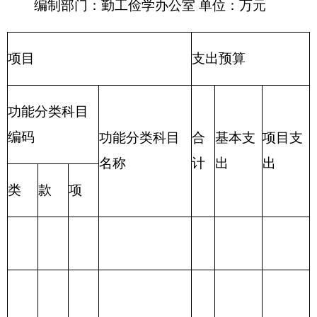
财政拨款收
财政拨款支出
入
合
合
一般公
政府性基
项 目
功 能 分 类
计
计
共预算
金预算
财政拨款
201 一般公共服
（补助）
务支出
一般公共
202 外交支出
预算
政府性基
203 国防支出
金预算