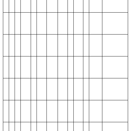
编码
功能分类科目
合
基本支
项目支
名称
计
出
出
类
款
项