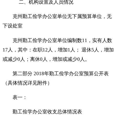
预
预
项 目
算
功能分类
算
数
数
201 一般公共服
财政拨款（补助）
务支出
一般公共预算
202 外交支出
政府性基金预算
203 国防支出
204 公共安全支
教育收费(财政专户)
出
事业收入
205 教育支出