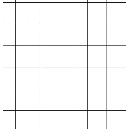
204 公共安全支
出
205 教育支出
206 科学技术支
出
207 文化体育与
传媒支出
208 社会保障和
就业支出