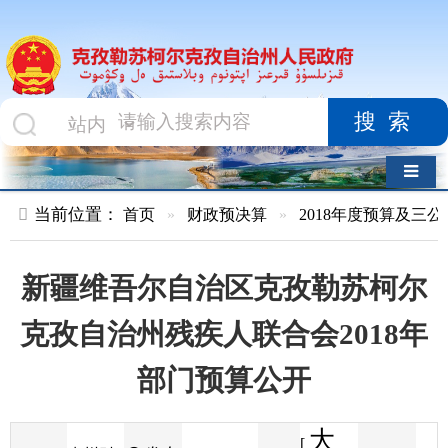
搜索
导航切换
当前位置：
首页
»
财政预决算
»
2018年度预算及三公经费
»
部
新疆维吾尔自治区克孜勒苏柯尔
克孜自治州残疾人联合会2018年
部门预算公开
大
[
发布
克州财
2018-01-26
11
来源
字体
阅读
中
18:01
18
政局
时间
小
]