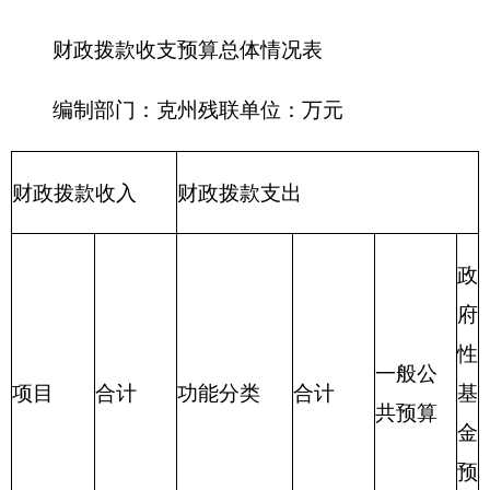
217
金融支
出
219
援助其
他地区支出
220
国土资
源气象等支
出
221
住房保
障支出
222
粮油物