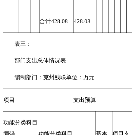
合计
428.08
319.6
108.48
表四：
财政拨款收支预算总体情况表
编制部门：
克州残联
单位：万元
财政拨款收入
财政拨款支出
政
府
性
一般公