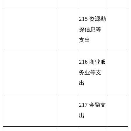
出
231
债务还
本支出
232
债务付
息支出
233
债务发
行费支出
小
计
428.08
小
计
428.08
单位上年结余（不包
230
转移性