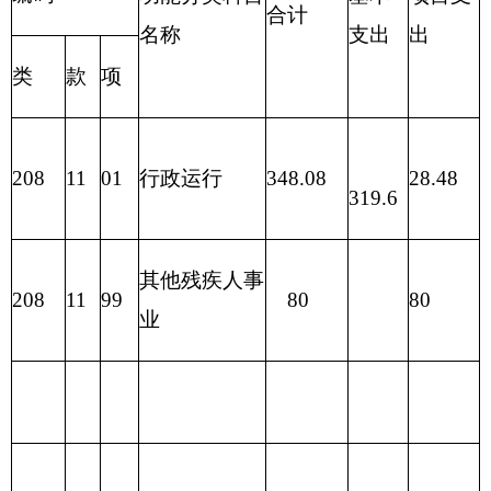
项
目
合计
功
能
分
类
合计
基
共预算
金
预
算
财政拨
201
一般公
款（补
428.08
共服务支出
助）
一般公
202
外交支
428.08
共预算
出
政府性
203
国防支
基金预
出
算