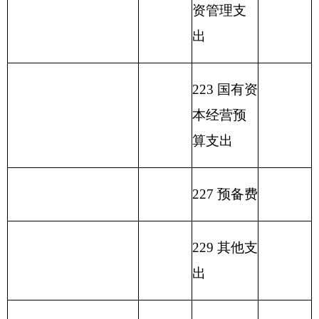
分类
户
业
位
他
总
计
共预算
金
弥
国库
科目
管
收
经
收
拨款
预
补
集中
名称
理
入
营
入
算
收
支付
资
收
拨
支
额度
金
入
类
款
项
款
差
结
额
余）
行政
208
11
1
运
428.08
428.08
行