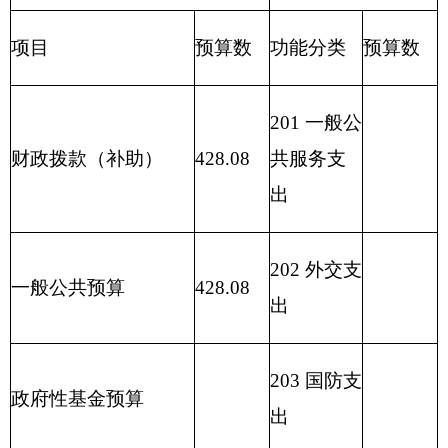
支出
208
社会保
用事业基金弥补收支
障和就业
428.08
差额
支出
209
社会保
险基金支
出
210
医疗卫
生与计划
生育支出
211
节能环