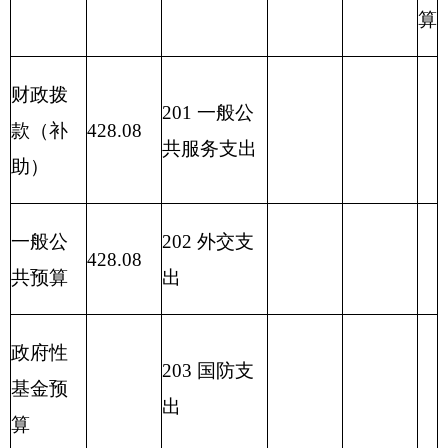
资管理支出
2
23
国有资
本经营预算
支出
227
预备费
229
其他支
出
2
31
债务还
本支出
2
32
债务付