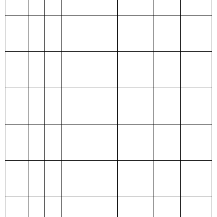
204
公共安
全支出
205
教育支
出
206
科学技
术支出
207
文化体
育与传媒支
出
208
社会保