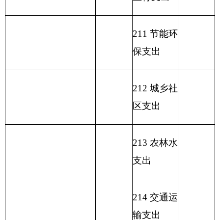
221
住房保
障支出
222
粮油物
资管理支
出
223
国有资
本经营预
算支出
227
预备费
229
其他支