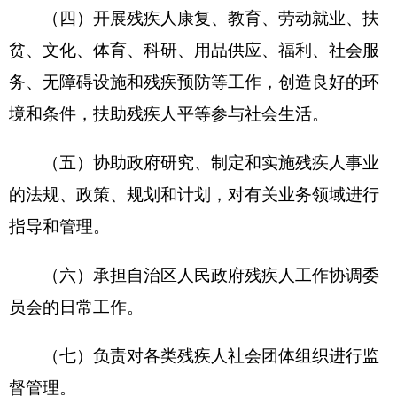
（十）承办自治州党委、自治州人民政府交办
的有关事项。
二、机构设置及人员情况
克州残联无下属预算单位，下设
5
个
科室
，分
别是：办公室、宣教部、康复部、维权部、计财部
5
个科室，下设残疾人康复就业综合服务中心及辅具
器具中心等。
克州残联编制数
24
个编制，实有人数
20
人，其
中：在职
20
人，减少
1
人；
退休
13
人，增加
1
人；离
休
0
人，增加或减少
0
人。
第二部分
2018
年部门预算公开表
表一：