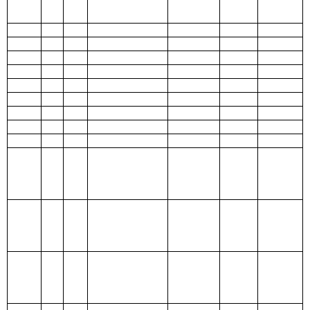
障和就业支
428.08
428.08
出
209
社会保
险基金支出
210
医疗卫
生与计划生
育支出
211
节能环
保支出
212
城乡社