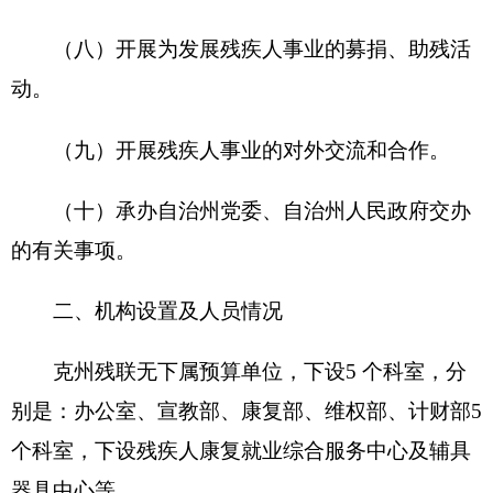
部门收支总体情况表
编制部门：
克州残联
单位：万元
收
入
支
出
项
目
预算数
功能分类
预算数
201
一般公
财政拨款（补助）
428.08
共服务支
出
202
外交支
一般公共预算
428.08
出