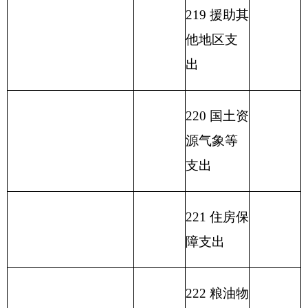
括国库集中支付额度
支出
结余）
收
入
总
计
428.08
支
出
合
计
428.08
表二：
部门收入总体情况表
填报部门：
克州残联
单位：万元
用
单位
政
事
上年
财
事
府
业
结余
功能分类科目
政
业
性
基
（不
编码
功能
专
事
单
其
一般公
基
金
包括