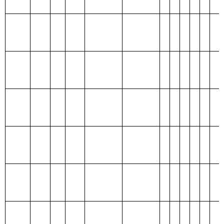
合计
名称
支出
出
类
款
项
208
11
01
行政运行
348.08
28.48
319.6
其他残疾人事
208
11
99
80
80
业