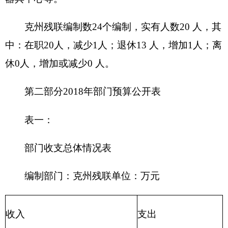
203
国防支
政府性基金预算
出
204
公共安
教育收费
(
财政专户
)
全支出
205
教育支
事业收入
出
206
科学技
事业单位经营收入
术支出
207
文化体
其他收入
育与传媒