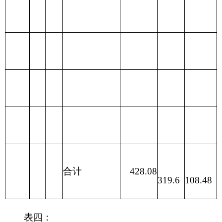
区支出
213
农林水
支出
214
交通运
输支出
215
资源勘
探信息等支
出
216
商业服
务业等支出