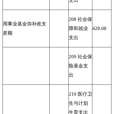
216
商业服
务业等支
出
217
金融支
出
219
援助其
他地区支
出
220
国土资
源气象等
支出