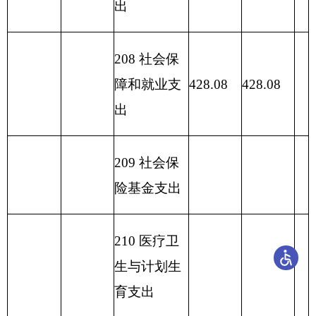
一般公共预算支出情况表
编制部门：
克州残联
单位：万元
项目
一般公共预算支出
功能分类科
目编码
功能分类科目
基本
项目支
小计
名称
支出
出
类
款
项
208
11
01
行政运行
2
8.48
348.08
319.6