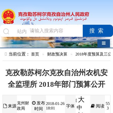
搜索
导航切换
当前位置：
首页
»
财政预决算
»
2018年度预算及三公经费
»
部
克孜勒苏柯尔克孜自治州农机安
全监理所 2018年部门预算公开
大
[
发布
克州财
2018-01-26
55
来源
字体
阅读
中
18:01
3
政局
时间
小
]