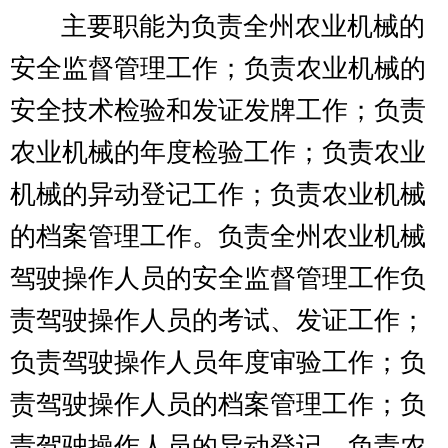
任。
二、
机构设置及人员情况
克州农机安全监理所
无下属预算
单位，
无
下设
科
室
。
克州农机安全监理所
编制数
18
，实有人数
25
人，其中：在职
20
人，增加或减少
0
人；
退休
5
人，增加或减少
0
人；离休
0
人，增
加或减少
0
人。