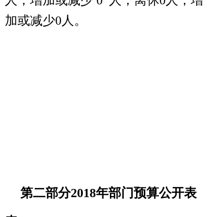
事业收入
0
205 教育支出
事业单位经营
206 科学技术
0
收入
支出
207 文化体育
其他收入
14.55
与传媒支出
用事业基金弥
208 社会保障
0
补收支差额
和就业支出
209 社会保险
基金支出