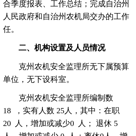
项 目
预算数
功能分类
预算数
财政拨款（补
201 一般公共
245.8
助）
服务支出
一般公共
245.8
202 外交支出
预算
政府性基
0
203 国防支出
金预算
教育收费(财
204 公共安全
0
政专户)
支出