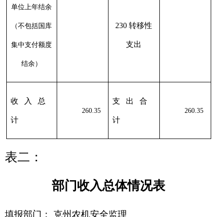
合计
0.00
0.00
0
260.35
213
01
01
245.80