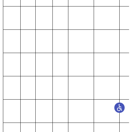
预算
204 公共安
全支出
205 教育支
出
206 科学技
术支出
207 文化体
育与传媒支
出