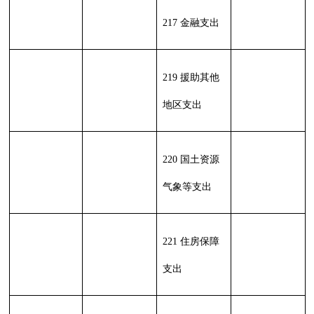
所
单位：万元
功能分类科目编码
政府
功能
一般
财政
事
性基
分类
公共
专户
业
总 计
金预
科目
预算
管理
收
算拨
类
款
项
名称
拨款
资金
入
款
行政
213
01
01
运
0.00
0.00
0
260.35
245.80
行