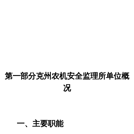
业机械事故处理；负责农业机械强制
报废工作；负责农业机械田检路查违
章处罚工作；负责农业机械安全宣传
教育工作；负责对拖拉机驾驶操作人
员培训学校（班）培训条件的审查评
分工作；负责全州农机安全监理员培
训与考核，并向自治区农机安全监理
总站呈报监理员的审批；负责监督检
查全州农机安全监理执法工作；负责
上报农机事故快报、月报、年报、综
合季度报表、工作总结；完成自治州
人民政府和自治州农机局交办的工作