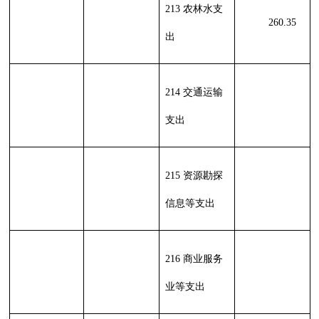
计
计
单位上年结余
230 转移性
（不包括国库
支出
集中支付额度
结余）
收 入 总
支 出 合
260.35
260.35
计
计
表二：
部门收入总体情况表
填报部门：
克州农机安全监理