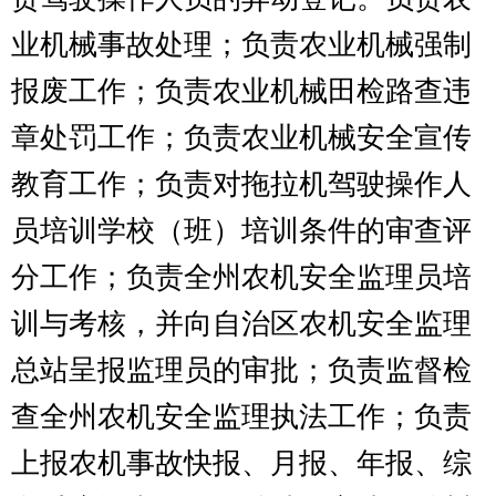
第二部分
2018
年部门预算公开表
表一：
部门收支总体情况表
编制部门：
克州农机安全监理
所
单位：万元
收 入
支 出