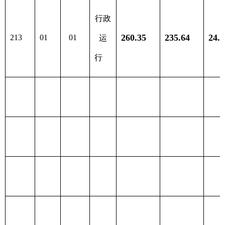
金
预
算
财政拨
201 一般公
245.80
款（补
共服务支出
助）
一般
202 外交支
245.80
公共预
出
算
政府
203 国防支
性基金
出