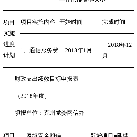
3、培训费
2018年1月
2018年12月
4、其他商品和
2018年1月
2018年12月
服务支出
（五）其他需说明的事项
无
其他需说明的事项
。
第四部分 名词解释
名词解释：
（一）财政拨款：
指由一般公共预算、政府性
基金预算安排的财政拨款数。
（二）一般公共预算：
包括公共财政拨款（补