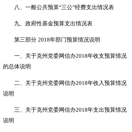
二、关于克州党委网信办2018年收入预算情况
说明
三、关于克州党委网信办2018年支出预算情况
说明
四、关于
克州党委网信办2018年
财政拨款收支
预算情况的总体说明
五、关于克州党委网信办2018年一般公共预算
当年拨款情况说明
六、关于克州党委网信办2018年一般公共预算
基本支出情况说明
七、关于克州党委网信办2018年项目支出情况
说明