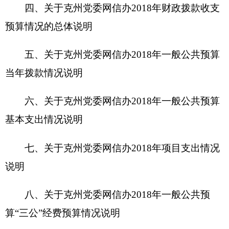
八、关于克州党委网信办2018年一般公共预
算“三公”经费预算情况说明
九、关于克州党委网信办2018年政府性基金预
算拨款情况说明
十、其他重要事项的情况说明
第四部分 名词解释
第一部分
克州党委网信办单位概况
一、
主要职能
（略）
二、
机构设置及人员情况
克州党委网信办无下属预算单位，下设7个科