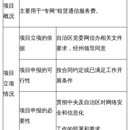
项目申报的可行
按合同约定或已满足工作开
项目
性
展条件
立项
情况
贯彻中央及自治区对网络
项目申报的必要
安全和信息化
性
工作的部署和要求
项目实施内容
开始时间
完成时间
项目
实施
1、邮电费
2018年1月
2018年12月
进度
计划
2、劳务费
2018年1月
2018年12月