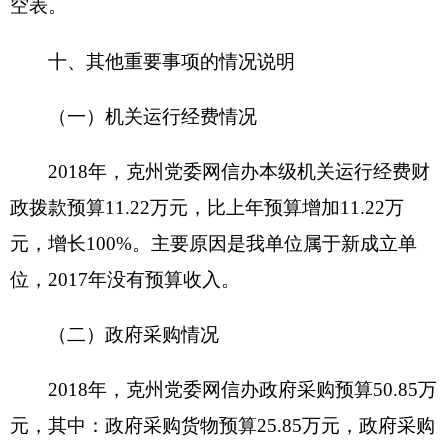
财政支出绩效目标申报表
（2018年度）
填报单位：克州党委网信办
项目
“专网”经
项目属性
新增项目
■
延续项目□
名称
费
主管
克州党
项目实施
克州党委网信办
部门
委网信办
单位
项目
2018年1
项目负责
起止
钟利龙
月至12月
人
时间