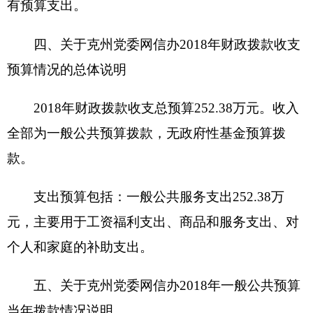
行（项）:2018年预算数为252.38万元，比上年执行
数增加252.38万元，增长100%。主要原因是：我单
位属于新成立单位，2017年没有预算收入。
六、关于克州网信办2018年一般公共预算基本
支出情况说明
克州党委网信办2018年一般公共预算基本支出
252.38 万元， 其中：
人员经费129.17万元，主要包括：基本工资
36.78万元、津贴补贴55.78万元、奖金3.06万元、
机关事业单位基本养老保险缴费18.21万元、住房公
积金9.63万元。
公用经费11.22万元，主要包括：办公费0.7万
元、取暖费5.52万元、工会经费0.54万元、福利费