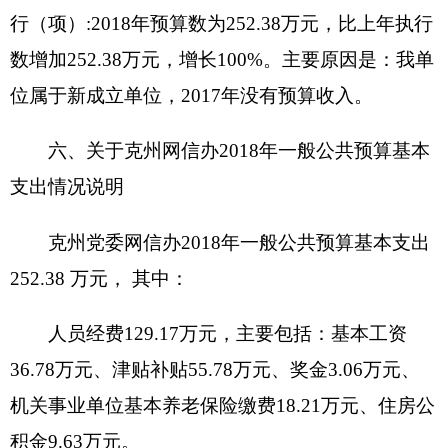
（二）
项目名称：全州网络安全和信息化专项
经费
设立的政策依据：根据自治区党委网信办相关
文件要求，经州领导同意而设立。
预算安排规模：
100万元
项目承担单位：克州党委网信办
资金分配情况：全年邮电费8万元、劳务费12.6
万元、培训费20万元、其他商品和服务支出59.4万
元。
资金执行时间：2018年12月31日之前
八、关于克州党委网信办2018年一般公共预
算“三公”经费预算情况说明