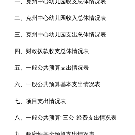
五、一般公共预算支出情况表
六、一般公共预算基本支出情况表
七、项目支出情况表
八、一般公共预算“三公”经费支出情况表
九、政府性基金预算支出情况表
第三部分
2018
年
克州中心幼儿园
预算情况说明
一、关于
克州中心幼儿园2018
年收支预算情况
的总体说明
二、关于
克州中心幼儿园2018
年收入预算情况
说明