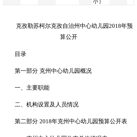
算公开
目录
第一部分
克州中心幼儿园
概况
一、主要职能
二、机构设置及人员情况
第二部分
2018
年
克州中心幼儿园
预算公开表
一、
克州中心幼儿园
收支总体情况表
二、
克州中心幼儿园
收入总体情况表
三、
克州中心幼儿园
支出总体情况表
四、财政拨款收支总体情况表