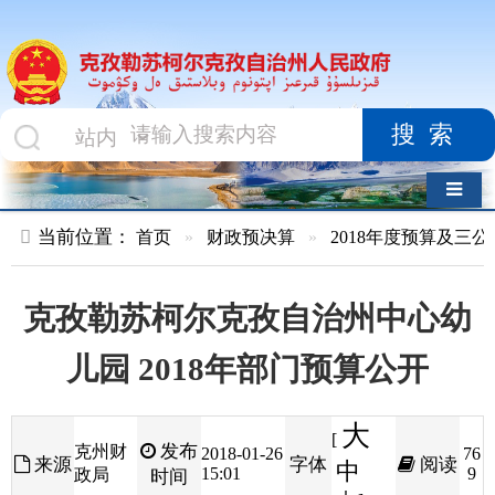
搜索
导航切换
当前位置：
首页
»
财政预决算
»
2018年度预算及三公经费
»
部
克孜勒苏柯尔克孜自治州中心幼
儿园 2018年部门预算公开
大
[
发布
克州财
2018-01-26
76
来源
字体
阅读
中
15:01
9
政局
时间
小
]
克孜勒苏柯尔克孜自治州中心幼儿园
2018
年预