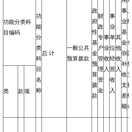
财政拨款收入
财政拨款支出
政
府
性
功 能 分
一般公共
项 目
合计
合计
基
类
预算
金
预
算
财政拨
201 一般
款（补
1359.08
公共服务
助）
支出