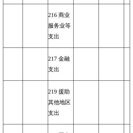
合计
1,359.08
1,253.44
105.64
表六：
一般公共预算基本支出情况表
单位：万
编制部门：克州疾控中心
元
一般公共预算基本支
项目
出
经济分类
科目编码
经济分类科目名
人员经
公用
小计