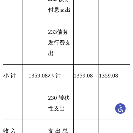
合计
1,253.44
1,229.48
23.96
表七：
项目支出情况表
编制部门：克州疾
单位：万元
控中心
债
对
商
务
社
工
资本
对企
品
对个
利
资
会
资
性支
业补
其
项目
和
人和
息
本
保
科 目 编
科
项目
福
出
助
他
支出
服
家庭
及
性
障
码
目
名称
利
（基
（基
支
合计
务
的补
费
支
基