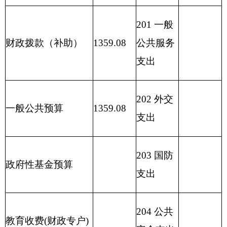
208 社会
用事业基金弥补收支
保障和就
差额
业支出
209 社会
保险基金
支出
210 医疗
卫生与计
1359.08
划生育支
出
211 节能
环保支出