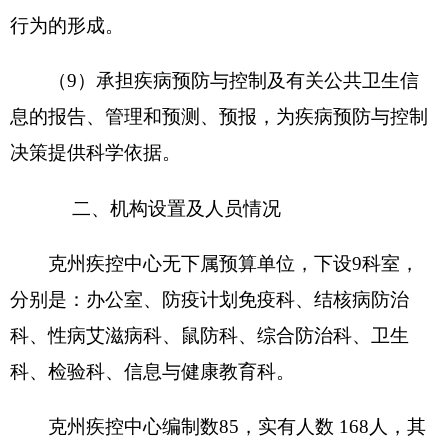
编制部门： 克州疾控中心 单位：万元
收 入
支 出
项 目
预算数
功能分类
预算数
201 一般
财政拨款（补助）
1359.08
公共服务
支出
202 外交
一般公共预算
1359.08
支出
203 国防
政府性基金预算
支出