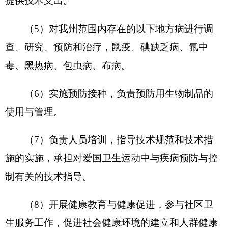
二、机构设置及人员情况
克州疾控中心无下属预算单位，下设
9
科室，
分别是：
办公室、防疫计划免疫科、结核病防治
科、性病艾滋病科、鼠防科、综合防治科、卫生
科、检验科、信息与健康教育科。
克州疾控中心编制数85，实有人数 168人，其
中：在职102 人，减少24 人；退休 66 人，减少1
人；
离休
0人。
第二部分 2018年部门预算公开表
表一：
部门收支总体情况表