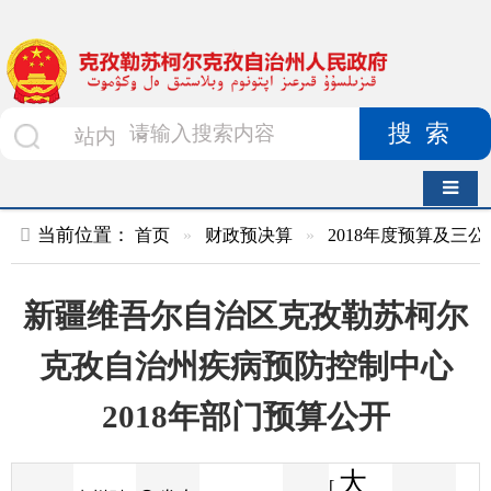
搜索
导航切换
当前位置：
首页
»
财政预决算
»
2018年度预算及三公经费
»
部
新疆维吾尔自治区克孜勒苏柯尔
克孜自治州疾病预防控制中心
2018年部门预算公开
大
[
发布
克州财
2018-01-26
68
来源
字体
阅读
中
18:01
7
政局
时间
小
]