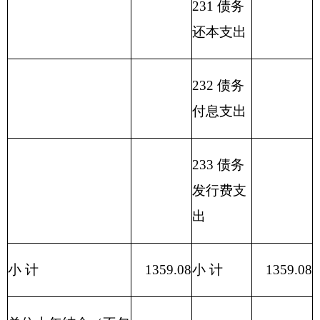
制
机
构
合
1
1519.08
1359.08
160
计
表三：
部门支出总体情况表
编制部门：克州疾控中心 单位：万元
项目
支出预算