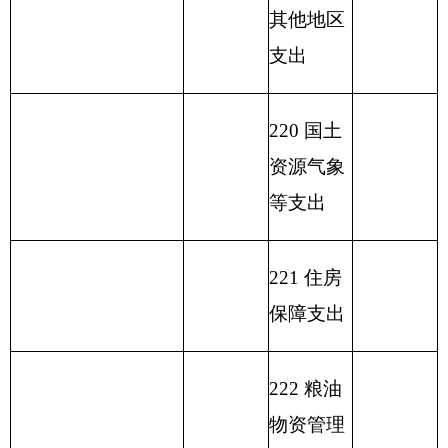
单位上年结余（不包
230 转移
括国库集中支付额度
160
性支出
结余）
支 出 合
收 入 总 计
1519.08
1519.08
计
表二：
部门收入总体情况表
填报部门： 克州疾控中心 单位：万元
用
单位
政
事
上年
功
财
事
府
业
结余
功能分类科