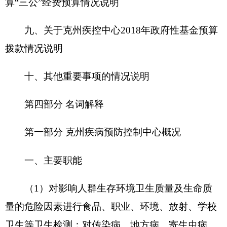
慢性非传染病、职业病、公害病、学生常见病及意
外伤害、中毒等发生、分布和发展的规律进行流行
病学检测，并制定预防控制对策。
（2）为拟定与疾病预防控制对策和公共卫生
相关的法律、法规、规章、政策、标准、规划等提
供科学依据，为卫生行政部门提供决策评估。
（3）拟定并实施疾病预防与控制工作方案，
对方案实施进行质量和效果评估。
（4）对传染病爆发流行和中毒、污染事件进
行调查处理，为救灾防病和解决重大公共卫生问题
提供技术支出。
（5）对我州范围内存在的以下地方病进行调