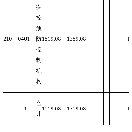
一般公
202 外交
共预算
支出
政府性
203 国防
基金预
支出
算
204 公共
安全支出
205 教育
支出
206 科学