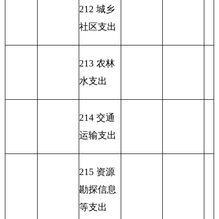
单位：万
编制部门：克州疾控中心
元
项目
一般公共预算支出
功能分类科目
编码
功能分类科
基本支
项目
小计
目名称
出
支出
类
款
项
疾病预防控
210
04
01
1,359.08
1,253.44
105.64
制机构