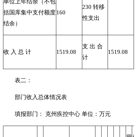
功能分类
科目编码
功能分类
项目支
合计
基本支出
科目名称
出
类
款
项
疾控预防
210
04
01
控制机
1519.08
1413.44
105.64
构
合计
1519.08
1413.44
105.64
表四：
财政拨款收支预算总体情况表
编制部门： 克州疾控中心
单位：万元