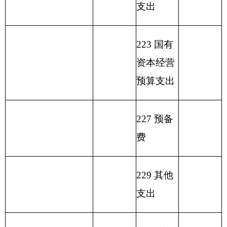
能
政
业
性
基
（不
目编码
分
专
事
单
其
基
金
包括
类
一般公共
户
业
位
他
总 计
金
弥
国库
科
预算拨款
管
收
经
收
预
补
集中
目
理
入
营
入
算
收
支付
名
资
收
拨
支
额度
称
金
入
类
款
项
款
差
结
额
余）
疾
控
预
210
04
01
防
1519.08
1359.08
160
控